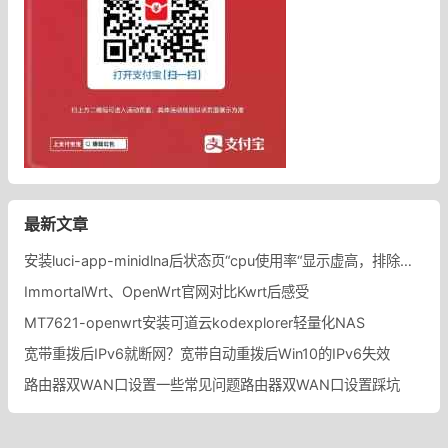
最新文章
安装luci-app-minidlna后状态页“cpu使用率“显示虚高，排除过程记录。
ImmortalWrt、OpenWrt官网对比Kwrt后感受
MT7621-openwrt安装可道云kodexplorer轻量化NAS
宽带重拨后IPv6就断网？宽带自动重拨后Win10的IPv6失效
路由器双WAN口设置一些常见问题路由器双WAN口设置踩坑