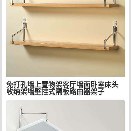
免打孔墙上置物架客厅墙面卧室床头
收纳架墙壁挂式隔板路由器架子