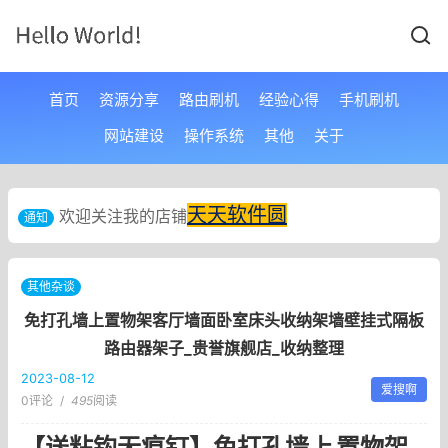
首页
资源分享
路由刷机
经验心得
手机刷机
网站建设
操作系统
其他
关于
天天软件圆
欢迎关注我的店铺
通知
其他杂谈
免打孔墙上置物架客厅墙面卧室床头收纳架墙壁挂式隔板
路由器架子_贵誉旗舰店_收纳整理
2023-08-12
爱搜啊
0评论
/
495
阅读
【送粘钩无痕钉】免打孔墙上
置物架