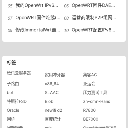
我的OpenWrt IPv6折腾记OpenWrt如何配置IPv6地址段
OpenWRT固件DAE（鹅）插件一键安装脚本
OpenWRT固件吃鹅(DAE) 个人配置分享
运营商限制P2P组网怎么办？OpenWRT远程组网绕过限速
修改ImmortalWrt最大连接数方法OpenWRT修改最大连接数
OpenWRT配置IPv6中继WAN6接口没有DHCP OpenWRT IPv6中继
标签
腾讯云服务器
家用冲牙器
集客AC
子路由
x86_64
亚运会
bot
SLAAC
压力测试工具
特斯拉FSD
Blob
zh-cmn-Hans
Oracle
newifi d2
R7800
网桥
百度统计
BE7000
智能摄像
aria
OpenWrt无线中继