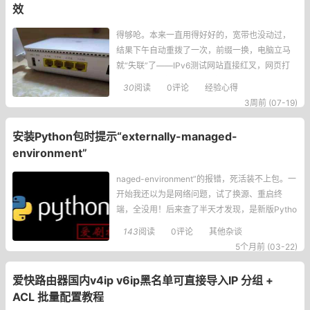
效
得够呛。本来一直用得好好的，宽带也没动过，
结果下午自动重拨了一次，前缀一换，电脑立马
就“失联”了——IPv6测试网站直接红叉，网页打
不开，QQ也登不上。打开命令行一看，好家伙，
30
阅读
0评论
经验心得
两个临时IPv6地址并排站着，一个是旧前缀的老
3周前 (07-19)
地址，一个是新前缀的新地址，然后系统就跟傻
了一样，死活不走新地址，网络包全往老地址
安装Python包时提示“externally-managed-
扔，可老地址前缀都失效了，能通才有鬼。更
environment”
naged-environment”的报错，死活装不上包。一
开始我还以为是网络问题，试了换源、重启终
端，全没用！后来查了半天才发现，是新版Pytho
n的环境管理机制搞的鬼，尤其是Debian、Ubunt
143
阅读
0评论
其他杂谈
u这些系统自带的Python，默认就锁死了全局环
5个月前 (03-22)
境，你想直接pip装包？门都没有！先看报错长啥
样我当时看到的报错大概是这样的，你们感受
爱快路由器国内v4ip v6ip黑名单可直接导入IP 分组 +
下：error: externally
ACL 批量配置教程