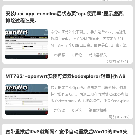
主要在于，zh现在不是语言code了，而是macrol
ang，能作为语言
安装luci-app-minidlna后状态页“cpu使用率“显示虚高，
排除过程记录。
命令却正常？说下背景。手头这台K2P，最近刚
折腾完硬改，换了32M的flash，内存加到521
M，还引了个USB口出来。固件是自己用官方源
码编译的，一直跑得挺稳。硬件底子好了，心思
23
阅读
0评论
路由器相关
就活络了，想着往里头塞点功能，毕竟不能浪费
2周前 (07-21)
这增加的flash和内存对吧？于是我就去路由器的
“软件包”界面，搜了minid
MT7621-openwrt安装可道云kodexplorer轻量化NAS
最近把家里的OpenWrt路由器翻出来折腾，想着
挂个私有云玩玩。可道云现在有新版Kodbox和旧
版Kodexplorer，两个我都试过，还是Kodexplore
r操作丝滑一点。Kodbox功能是多了，但跑在路由
31
阅读
0评论
路由器相关
器这孱弱的硬件上，明显感觉拖不动，点个文件
3周前 (07-19)
夹都要转半天。Kodexplorer就轻快多了，响应迅
速
宽带重拨后IPv6就断网？宽带自动重拨后Win10的IPv6失