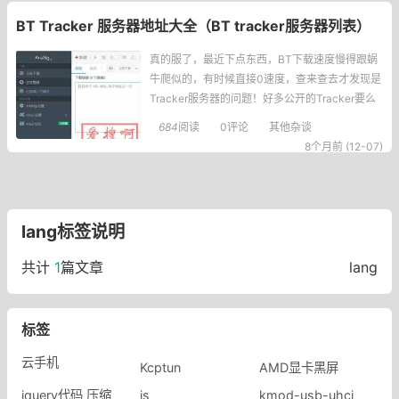
也能一看就会。
BT Tracker 服务器地址大全（BT tracker服务器列表）
真的服了，最近下点东西，BT下载速度慢得跟蜗
牛爬似的，有时候直接0速度，查来查去才发现是
Tracker服务器的问题！好多公开的Tracker要么
连不上，要么响应慢，折腾了好几天，总算整理
684
阅读
0评论
其他杂谈
出一份能用的Tracker列表，还做了精简版，不然
8个月前 (12-07)
地址太多看着都头大。你不知道我试了多少个地
址，有的刚加上有点速度，过会儿又没了，真的
无语了。。。BTTracker服务
lang标签说明
共计
1
篇文章
lang
标签
云手机
Kcptun
AMD显卡黑屏
jquery代码 压缩
js
kmod-usb-uhci