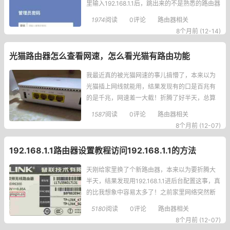
里输入192.168.1.1后，跳出来的不是熟悉的路由器
登录界面，而是中国电信天翼网关的智能网关页
1974
阅读
0评论
路由器相关
面，当时我就一脸懵，咋好好的路由器地址变成
8个月前 (12-14)
光猫的了？后来琢磨了半天才搞明白，原来是路
由器和电信光猫的IP地址撞车了，都是192.168
光猫路由器怎么查看网速，怎么看光猫有路由功能
我最近真的被光猫网速的事儿搞懵了，本来以为
光猫插上网线就能用，结果发现有的口是百兆有
的是千兆，网速差一大截！折腾了好半天，总算
摸清楚怎么看光猫到底支持多大网速了，跟大家
1587
阅读
0评论
路由器相关
说说我的经历和方法。首先最直接的就是看光猫
8个月前 (12-07)
本身的标识，天翼网关的光猫会直接在插口那标
着千兆口、百兆口，一眼就能看出来；华为的光
192.168.1.1路由器设置教程访问192.168.1.1的方法
猫更有意思，带CLASSC+标志的就是支持千兆
的，
天刚给家里换了个新路由器，本来以为要折腾大
半天，结果发现用192.168.1.1进后台配置这事，真
的比我想象中容易太多了！之前家里网络突然断
了，重新配的时候还慌慌张张的，生怕输错什么
5180
阅读
0评论
路由器相关
参数，现在回头看，完全是自己吓自己，今天就
8个月前 (12-07)
把我踩过的小坑和实操步骤都跟大家唠唠，小白