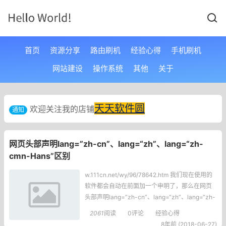
首页
资源分享
路由刷机
经验心得
手机刷机
网站建设
操作系统
其他
关于
天天软件圆
欢迎关注我的店铺
通知
网页头部声明lang=”zh-cn”、lang=“zh”、lang=“zh-
cmn-Hans”区别
w.111cn.net/wy/96/78642.htm 我们现在使用的
软件都会自动在前面加一个申明了，那么在网页
头部声明lang=”zh-cn”、lang=“zh”、lang=“zh-
cmn-Hans”区别是什么呢？下面我们就一起来看
2061
阅读
0评论
经验心得
看吧．单一的zh和zh-CN均属于废弃用法。问题
8年前 (2018-06-27)