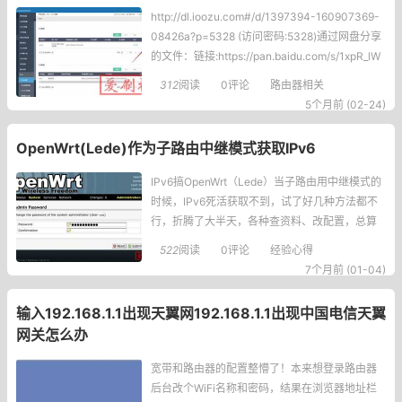
http://dl.ioozu.com#/d/1397394-160907369-
08426a?p=5328 (访问密码:5328)通过网盘分享
的文件：链接:https://pan.baidu.com/s/1xpR_lW
XyEaayvp6vDwJRmA?pwd=uttg提取码:uttg
312
阅读
0评论
路由器相关
5个月前 (02-24)
OpenWrt(Lede)作为子路由中继模式获取IPv6
IPv6搞OpenWrt（Lede）当子路由用中继模式的
时候，IPv6死活获取不到，试了好几种方法都不
行，折腾了大半天，各种查资料、改配置，总算
摸清楚怎么弄了！相信很多人跟我一样，子路由
522
阅读
0评论
经验心得
中继主路由的信号，IPv4能正常上网，但IPv6就
7个月前 (01-04)
是没动静，不管是访问IPv6网站还是检测都显示
未连接，真的太头疼了！下面我把亲测有效
输入192.168.1.1出现天翼网192.168.1.1出现中国电信天翼
网关怎么办
宽带和路由器的配置整懵了！本来想登录路由器
后台改个WiFi名称和密码，结果在浏览器地址栏