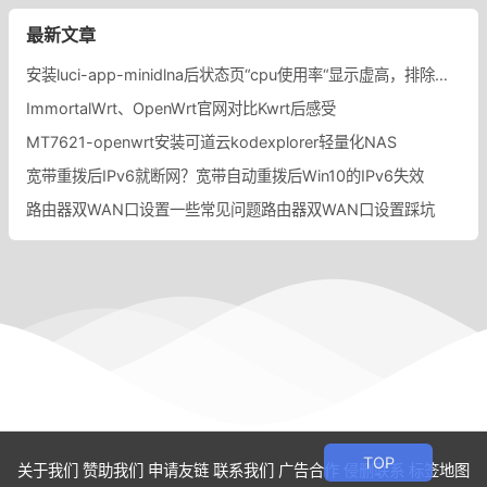
最新文章
安装luci-app-minidlna后状态页“cpu使用率“显示虚高，排除过程记录。
ImmortalWrt、OpenWrt官网对比Kwrt后感受
MT7621-openwrt安装可道云kodexplorer轻量化NAS
宽带重拨后IPv6就断网？宽带自动重拨后Win10的IPv6失效
路由器双WAN口设置一些常见问题路由器双WAN口设置踩坑
关于我们
赞助我们
申请友链
联系我们
广告合作
侵删联系
标签地图