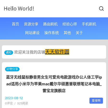
首页
资源分享
路由刷机
经验心得
手机刷机
网站建设
操作系统
其他
关于
天天软件圆
欢迎关注我的店铺
通知
好物分享
蓝牙无线鼠标静音男女生可爱充电款游戏办公人体工学ip
ad适用小米华为苹果mac戴尔华硕惠普联想笔记本电脑_
雷宝龙旗舰店
2023-08-12
爱搜啊
0评论
/
525
阅读