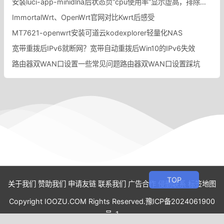
安装luci-app-minidlna后状态页“cpu使用率“显示虚高，排除过程记录。
ImmortalWrt、OpenWrt官网对比Kwrt后感受
MT7621-openwrt安装可道云kodexplorer轻量化NAS
宽带重拨后IPv6就断网？宽带自动重拨后Win10的IPv6失效
路由器双WAN口设置一些常见问题路由器双WAN口设置踩坑
关于我们
赞助我们
申请友链
联系我们
广告合作
侵删联系
标签地图
Copyright IOOZU.COM Rights Reserved.
豫ICP备2024061900
号-1