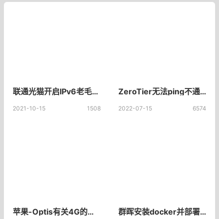
联通光猫开启IPv6老毛子Padavan开启ipv6 Padavan老毛子固件设置IPV6支持
ZeroTier无法ping不通，zerotier加入网络成功显示在线ping不通
2021-10-15
1508
2022-07-15
6574
苹果-Optis有关4G的专利诉讼引发重要讨论
群晖安装docker并部署KMS激活服务器 openwrt kms怎么使用