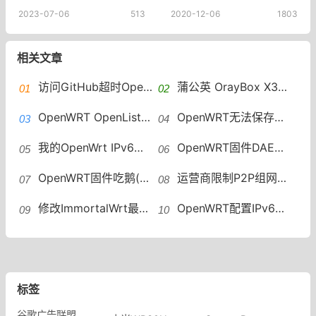
2023-07-06
513
2020-12-06
1803
相关文章
访问GitHub超时OpenWRT设置加速访问 GitHub host自动更新
蒲公英 OrayBox X3A 解锁ssh 安装OpenWRT VirtualHere实现USB共享
OpenWRT OpenList安装教程OpenList安装
OpenWRT无法保存修改配置mounting fs with errors, running e2fsck is recommended
我的OpenWrt IPv6折腾记OpenWrt如何配置IPv6地址段
OpenWRT固件DAE（鹅）插件一键安装脚本
OpenWRT固件吃鹅(DAE) 个人配置分享
运营商限制P2P组网怎么办？OpenWRT远程组网绕过限速
修改ImmortalWrt最大连接数方法OpenWRT修改最大连接数
OpenWRT配置IPv6中继WAN6接口没有DHCP OpenWRT IPv6中继
标签
谷歌广告联盟