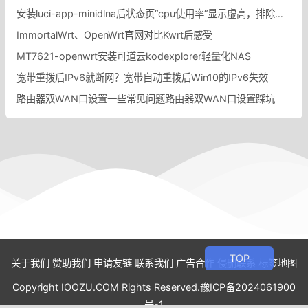
安装luci-app-minidlna后状态页“cpu使用率“显示虚高，排除过程记录。
ImmortalWrt、OpenWrt官网对比Kwrt后感受
MT7621-openwrt安装可道云kodexplorer轻量化NAS
宽带重拨后IPv6就断网？宽带自动重拨后Win10的IPv6失效
路由器双WAN口设置一些常见问题路由器双WAN口设置踩坑
关于我们
赞助我们
申请友链
联系我们
广告合作
侵删联系
标签地图
Copyright IOOZU.COM Rights Reserved.
豫ICP备2024061900
号-1