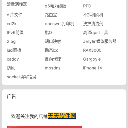
流量消耗器
q6电力线版
PPD
dl库文件
路由宝
不拆机刷机
ed2k
openwrt.打印机
洗护清洁剂
IPv6前缀
酷Q
高通qpst工具
2.5g
端口映射
Jellyfin媒体服务器
luci面板
动态ico
RAX3000
caddy
反向代理
Gargoyle
防风
mosdns
iPhone 14
socket读写错误
广告
天天软件圆
欢迎关注我的店铺