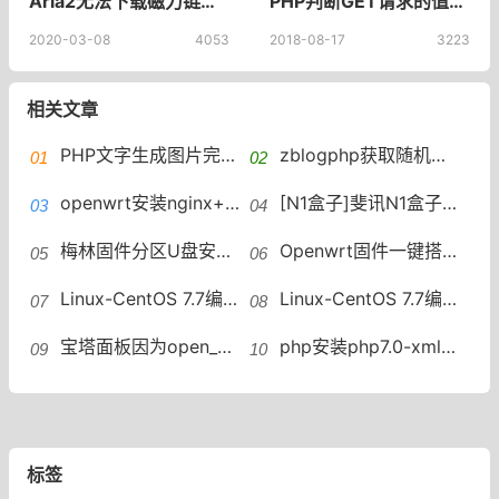
Aria2无法下载磁力链接、BT种子和速度慢，aria2下载磁力/BT无速度荒野无灯的padavan自带的aria2没有速度怎么办？
PHP判断GET请求的值为空PHP中empty()和isset()的区别
2020-03-08
4053
2018-08-17
3223
相关文章
PHP文字生成图片完整源码分享 | 支持自动换行/居中/一键下载
zblogphp获取随机文章内容作为摘要代码，清除摘要代码去除空格
openwrt安装nginx+php+mysql详细教程owncloud私有云的nginx配置文件
[N1盒子]斐讯N1盒子openwrt固件docker安装lnmp安装可道云解决可道云上传速度慢问题
梅林固件分区U盘安装entware环境部署ONMP——2、使用已经ONMP脚本部署PHP+MYSQL+NGINX环境
Openwrt固件一键搭建web php环境命令安装 Padavan、LEDE、梅林固件上安装Entware环境
Linux-CentOS 7.7编译安装LNMP，阿里云Centos 7安装LNMP(源码编译安装LNMP)
Linux-CentOS 7.7编译安装PHP，阿里云Centos 7安装PHP(源码编译安装PHP)
宝塔面板因为open_basedir引起的No input file specified问题，No input file specified解决方法
php安装php7.0-xml解决utf8_decode报错Call to undefined function utf8_decode调用未定义的函数utf8_decode
标签