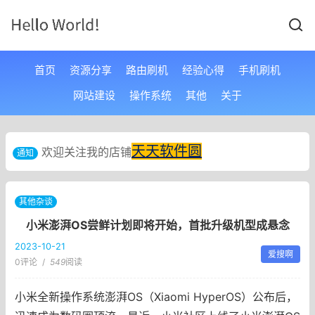
首页
资源分享
路由刷机
经验心得
手机刷机
网站建设
操作系统
其他
关于
天天软件圆
欢迎关注我的店铺
通知
其他杂谈
小米澎湃OS尝鲜计划即将开始，首批升级机型成悬念
2023-10-21
爱搜啊
0评论
/
549
阅读
小米全新操作系统澎湃OS（Xiaomi HyperOS）公布后，