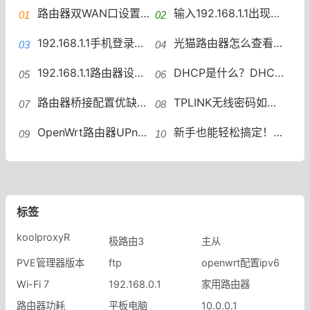
路由器双WAN口设置一些常见问题路由器双WAN口设置踩坑
输入192.168.1.1出现天翼网192.168.1.1出现中国电信天翼网关怎么办
192.168.1.1手机登录路由器修改wifi密码？
光猫路由器怎么查看网速，怎么看光猫有路由功能
192.168.1.1路由器设置教程访问192.168.1.1的方法
DHCP是什么？DHCP原理与配置详解DHCP设置
路由器桥接配置优缺点桥接配置：中继、主从与WDS吐槽
TPLINK无线密码如何设置？无线密码修改与强度提升
OpenWrt路由器UPnP配置教程OpenWrt路由器UPnP开启设置规则
新手也能轻松搞定！路由器设置全攻略路由器设置教程与优化
标签
koolproxyR
极路由3
主从
PVE管理器版本
ftp
openwrt配置ipv6
Wi-Fi 7
192.168.0.1
家用路由器
路由器功耗
平板电脑
10.0.0.1