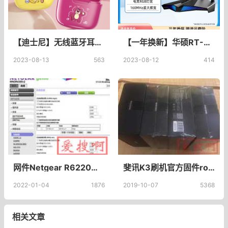
【迪士尼】无线蓝牙耳机新款2023降噪运动入耳式男女适用华为苹果_忆典影音专营店
【一年换新】华硕RT-AX82U V2升级版 AP功能 中央电竞路由器 RGB灯效 家用千兆 网易uu加速 双频无线 5400M_ASUS华硕旗舰店_网络设备/网络相关
2023-08-13
563
2023-08-12
414
网件Netgear R6220自编译Pandorabox固件教程编译Pandorabox固件
斐讯K3刷机官方固件root版本下载，斐讯K3 cn.dat 配置文件K3开启telnet
2022-01-04
1876
2019-10-07
5368
相关文章