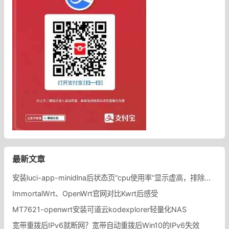
最新文章
安装luci-app-minidlna后状态页“cpu使用率“显示虚高，排除过程记录。
ImmortalWrt、OpenWrt官网对比Kwrt后感受
MT7621-openwrt安装可道云kodexplorer轻量化NAS
宽带重拨后IPv6就断网？宽带自动重拨后Win10的IPv6失效