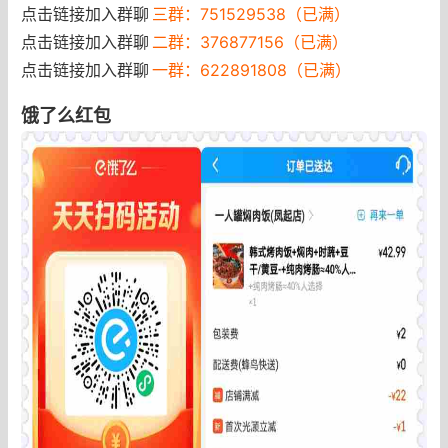
点击链接加入群聊
三群：751529538（已满）
点击链接加入群聊
二群：376877156（已满）
点击链接加入群聊
一群：622891808（已满）
饿了么红包