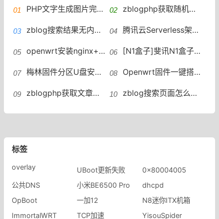
PHP文字生成图片完整源码分享 | 支持自动换行/居中/一键下载
zblogphp获取随机文章内容作为摘要代码，清除摘要代码去除空格
zblog搜索结果无内容使用百度站内搜索，zblog搜索页面调用搜索词zblog获取搜索词
腾讯云Serverless架构命令行部署Z-BlogPHP博客方法
openwrt安装nginx+php+mysql详细教程owncloud私有云的nginx配置文件
[N1盒子]斐讯N1盒子openwrt固件docker安装lnmp安装可道云解决可道云上传速度慢问题
梅林固件分区U盘安装entware环境部署ONMP——2、使用已经ONMP脚本部署PHP+MYSQL+NGINX环境
Openwrt固件一键搭建web php环境命令安装 Padavan、LEDE、梅林固件上安装Entware环境
zblogphp获取文章内容清除摘要代码网页代码去除空格并控制字数的方法
zblog搜索页面怎么调用搜索词？搜索词调用，zblog搜索结果引导到百度站内搜索
标签
overlay
UBoot更新失败
0x80004005
公共DNS
小米BE6500 Pro
dhcpd
OpBoot
一加12
N8迷你ITX机箱
ImmortalWRT
TCP加速
YisouSpider