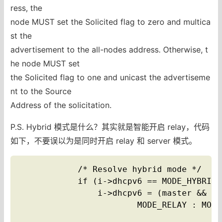
ress, the
node MUST set the Solicited flag to zero and multica
st the
advertisement to the all-nodes address. Otherwise, t
he node MUST set
the Solicited flag to one and unicast the advertiseme
nt to the Source
Address of the solicitation.
P.S. Hybrid 模式是什么？其实就是智能开启 relay，代码
如下，不要误以为是同时开启 relay 和 server 模式。
            /* Resolve hybrid mode */

            if (i->dhcpv6 == MODE_HYBRID)

                i->dhcpv6 = (master && ma
                        MODE_RELAY : MODE