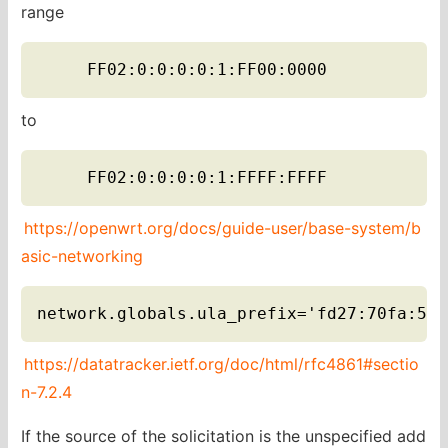
range
     FF02:0:0:0:0:1:FF00:0000
to
     FF02:0:0:0:0:1:FFFF:FFFF
https://openwrt.org/docs/guide-user/base-system/b
asic-networking
network.globals.ula_prefix='fd27:70fa:5c1
https://datatracker.ietf.org/doc/html/rfc4861#sectio
n-7.2.4
If the source of the solicitation is the unspecified add