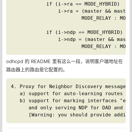
            if (i->ra == MODE_HYBRID)

                i->ra = (master && master
                        MODE_RELAY : MODE
            if (i->ndp == MODE_HYBRID)

                i->ndp = (master && maste
                        MODE_RELAY : MODE
odhcpd 的 README 里有这么一段，说明客户端地址在
路由器上的路由是它配置的。
4. Proxy for Neighbor Discovery messages 
   a) support for auto-learning routes to
   b) support for marking interfaces "ext
      and only serving NDP for DAD and fo
      [Warning: you should provide additi