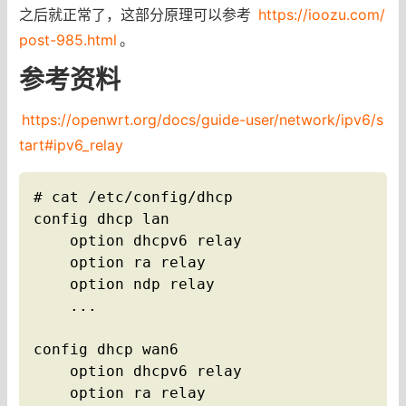
之后就正常了，这部分原理可以参考
https://ioozu.com/
post-985.html
。
参考资料
https://openwrt.org/docs/guide-user/network/ipv6/s
tart#ipv6_relay
# cat /etc/config/dhcp

config dhcp lan

    option dhcpv6 relay

    option ra relay

    option ndp relay

    ...

config dhcp wan6

    option dhcpv6 relay

    option ra relay
