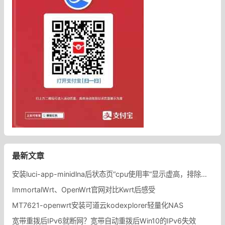
最新文章
安装luci-app-minidlna后状态页“cpu使用率“显示虚高，排除过程记录。
ImmortalWrt、OpenWrt官网对比Kwrt后感受
MT7621-openwrt安装可道云kodexplorer轻量化NAS
宽带重拨后IPv6就断网？宽带自动重拨后Win10的IPv6失效