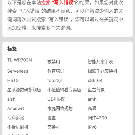
以下是您在本站
搜索 "写入错误"
的结果，如果您对此次
搜索 "写入错误"的结果不满意，可以稍微减少输入的关
键词再次尝试搜索 "写入错误"，您可以通过在关键词中
添加空格，来搜索多个关键词。
标签
TL-WR703N
被禁用
智能儿童手表
Serverless
教育培训
绿联千兆交换机
HSTS
foo2zjs
x86_64
星系源数码旗舰店
小值值得看专卖店
盘古气象
sish
UDP协议
amh
Asuswrt
家庭网络规划
高通
专利诉讼
设置
网件4300
不拆机刷机
交换机
IPv6