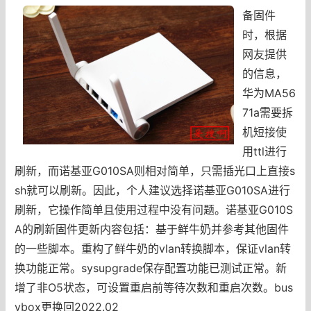
备固件
时，根据
网友提供
的信息，
华为MA56
71a需要拆
机短接使
用ttl进行
刷新，而诺基亚G010SA则相对简单，只需插光口上直接s
sh就可以刷新。因此，个人建议选择诺基亚G010SA进行
刷新，它操作简单且使用过程中没有问题。诺基亚G010S
A的刷新固件更新内容包括：基于鲜牛奶并参考其他固件
的一些脚本。重构了鲜牛奶的vlan转换脚本，保证vlan转
换功能正常。sysupgrade保存配置功能已测试正常。新
增了非O5状态，可设置重启前等待次数和重启次数。bus
ybox更换回2022.02