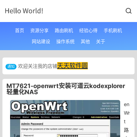
首页
资源分享
路由刷机
经验心得
手机刷机
网站建设
操作系统
其他
关于
天天软件圆
欢迎关注我的店铺
通知
MT7621-openwrt安装可道云kodexplorer
轻量化NAS
en
Wr
t
路