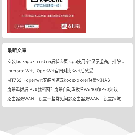
最新文章
安装luci-app-minidlna后状态页“cpu使用率“显示虚高，排除过程记录。
ImmortalWrt、OpenWrt官网对比Kwrt后感受
MT7621-openwrt安装可道云kodexplorer轻量化NAS
宽带重拨后IPv6就断网？宽带自动重拨后Win10的IPv6失效
路由器双WAN口设置一些常见问题路由器双WAN口设置踩坑