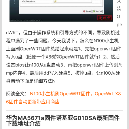
安
装
O
pe
nWRT，但由于操作系统和引导方式的不同，导致刷机过
程中遇到了一些问题。今天我说下，怎么在N100小主机
上面刷OpenWRT固件总结起来就是1、先把openwrt固件
写入u盘（随便一个X86的OpenWRT固件就行）2、然后
设置bios让n100从u盘启动3、再把openwrt固件上传到/t
mp内存4、最后用dd写入硬盘5、拔掉u盘，让n100从硬
盘启动下面是详细方法N
阅读全文：
N100小主机刷OpenWRT固件，OpenWrt X8
6固件自动更新带应用商店
华为MA5671a固件诺基亚G010SA最新固件
下载地址介绍