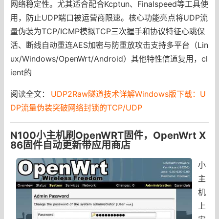
网络稳定性。尤其适合配合Kcptun、Finalspeed等工具使
用，防止UDP端口被运营商限速。核心功能亮点将UDP流
量伪装为TCP/ICMP模拟TCP三次握手和协议特征心跳保
活、断线自动重连AES加密与防重放攻击支持多平台（Lin
ux/Windows/OpenWrt/Android）其他特性信道复用，cl
ient的
阅读全文：
UDP2Raw隧道技术详解Windows版下载：U
DP流量伪装突破网络封锁的TCP/UDP
N100小主机刷OpenWRT固件，OpenWrt X
86固件自动更新带应用商店
小
主
机
上