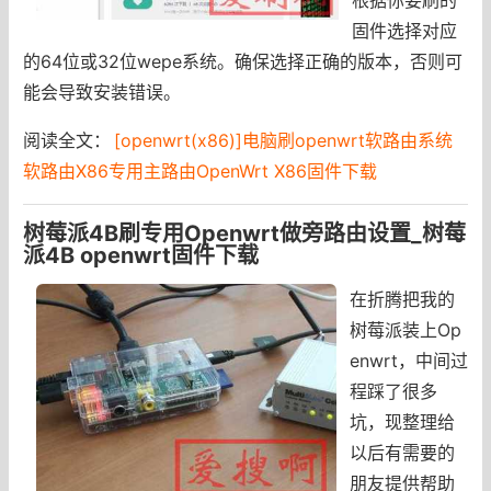
固件选择对应
的64位或32位wepe系统。确保选择正确的版本，否则可
能会导致安装错误。
阅读全文：
[openwrt(x86)]电脑刷openwrt软路由系统
软路由X86专用主路由OpenWrt X86固件下载
树莓派4B刷专用Openwrt做旁路由设置_树莓
派4B openwrt固件下载
在折腾把我的
树莓派装上Op
enwrt，中间过
程踩了很多
坑，现整理给
以后有需要的
朋友提供帮助