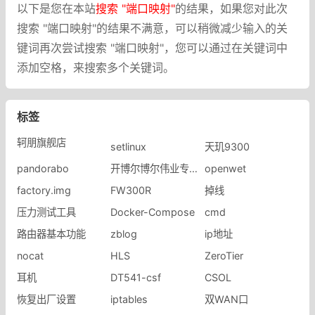
以下是您在本站
搜索 "端口映射"
的结果，如果您对此次
搜索 "端口映射"的结果不满意，可以稍微减少输入的关
键词再次尝试搜索 "端口映射"，您可以通过在关键词中
添加空格，来搜索多个关键词。
标签
轲朋旗舰店
setlinux
天玑9300
pandorabo
开博尔博尔伟业专卖店
openwet
factory.img
FW300R
掉线
压力测试工具
Docker-Compose
cmd
路由器基本功能
zblog
ip地址
nocat
HLS
ZeroTier
耳机
DT541-csf
CSOL
恢复出厂设置
iptables
双WAN口