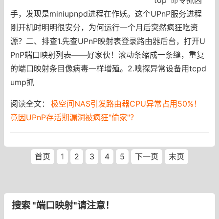
手，发现是miniupnpd进程在作妖。这个UPnP服务进程
刚开机时明明很安分，为何运行一个月后突然疯狂吃资
源？二、排查1.先查UPnP映射表登录路由器后台，打开U
PnP端口映射列表——好家伙！滚动条缩成一条缝，重复
的端口映射条目像病毒一样增殖。2.嗅探异常设备用tcpd
ump抓
阅读全文：
极空间NAS引发路由器CPU异常占用50%！
竟因UPnP存活期漏洞被疯狂"偷家"？
首页
1
2
3
4
5
下一页
末页
搜索 "端口映射"请注意！