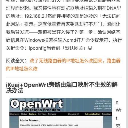
理界面说起。我习惯性地在浏览器地址栏输入刻在DNA里
的地址：192.168.2.1然而迎接我的却是冰冷的「无法访问
此网站」提示。这就像拿着自家钥匙却打不开门，瞬间让
我后背发凉——难道被黑客入侵了？第一步：确认网络基
础信息在Windows搜索栏输入cmd打开命令提示符，执行
关键命令：ipconfig当看到「默认网关」显
阅读全文：
改了无线路由器的IP地址怎么改回来，路由器
的IP地址怎么改
iKuai+OpenWrt旁路由端口映射不生效的解
决办法
n
Wr
t
旁