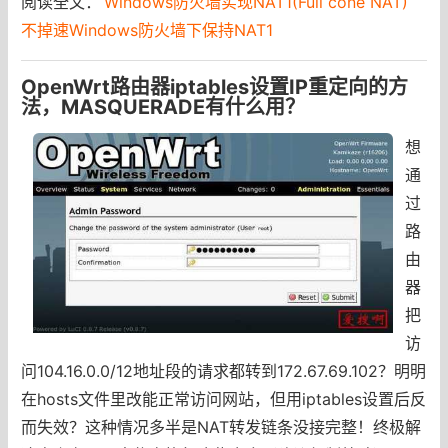
阅读全文：
Windows防火墙实现NAT1(Full cone NAT)
不掉速Windows防火墙下保持NAT1
OpenWrt路由器iptables设置IP重定向的方
法，MASQUERADE有什么用？
想
通
过
路
由
器
把
访
问104.16.0.0/12地址段的请求都转到172.67.69.102？明明
在hosts文件里改能正常访问网站，但用iptables设置后反
而失效？这种情况多半是NAT转发链条没接完整！终极解