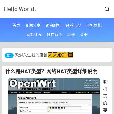
首页
资源分享
路由刷机
经验心得
手机刷机
网站建设
操作系统
其他
关于
天天软件圆
欢迎关注我的店铺
通知
什么是NAT类型？网络NAT类型详细说明
联
机
真
的
要