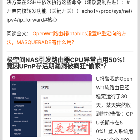
决方案在SSH中依次执行这些命令（建议复制粘贴）：#
开启内核转发功能（关键开关！）echo1>/proc/sys/net/
ipv4/ip_forward#核心
阅读全文：
OpenWrt路由器iptables设置IP重定向的方
法，MASQUERADE有什么用？
极空间NAS引发路由器CPU异常占用50%！
竟因UPnP存活期漏洞被疯狂"偷家"？
U报警我的Open
Wrt软路由已经
稳定运行了30
天，某天突然收
到监控告警：CP
U长期卡在5
0%！登入系统用
`top`命令抓凶