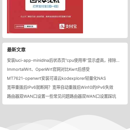
最新文章
安装luci-app-minidlna后状态页“cpu使用率“显示虚高，排除过程记录。
ImmortalWrt、OpenWrt官网对比Kwrt后感受
MT7621-openwrt安装可道云kodexplorer轻量化NAS
宽带重拨后IPv6就断网？宽带自动重拨后Win10的IPv6失效
路由器双WAN口设置一些常见问题路由器双WAN口设置踩坑