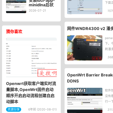
安装luci-app-
下面
minidlna后状
态页“cpu使用
2026-07-21
157
率“显示虚高，
排除过程记
录。
网件WNDR4300 v2 
猜你喜欢
pen
下。今
刷潘多
含两个
36
OpenWrt Barrier B
DDNS
Openwrt获取客户端实时流
量脚本,OpenWrt固件启动
软件包
顺序开启启动流程创建自启
没有看
动脚本
行一下命
资源分享
6年前 (2020-08-01)
311