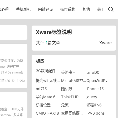
验心得
手机刷机
网站建设
操作系统
其他
关于
Xware标签说明
共计
1
篇文章
Xware
标签
个进程都必须在，为防
mon进程存在，
3C数码配件
极路由三
lar al00
ETMDaemon进
提高wifi无线速率
MicroKMS神龙版
OpenWrtIPv6和IPv4
年前 (2015-11-26)
mt715
随机数
iPhone 15
华为Mate 60 RS
ThinkPHP
jquery
桥接设置
免流
光猫IPv6
移动硬盘，HUB无外
CMIOT-AX18
家用网络摄像头
IPV6 ddns
A、samba、多拨等