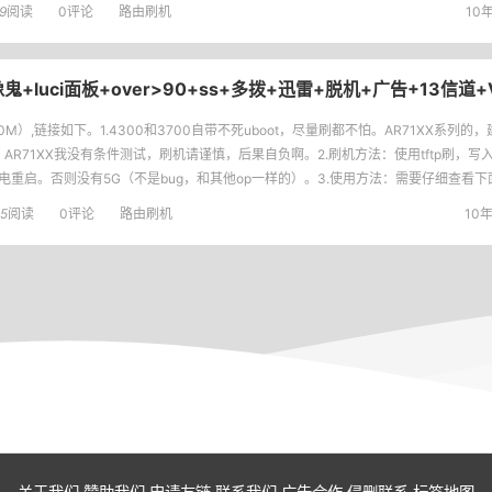
9
阅读
0评论
路由刷机
10年
像鬼+luci面板+over>90+ss+多拨+迅雷+脱机+广告+13信道
;90M）,链接如下。1.4300和3700自带不死uboot，尽量刷都不怕。AR71XX系列的，
AR71XX我没有条件测试，刷机请谨慎，后果自负啊。2.刷机方法：使用tftp刷，写入
断电重启。否则没有5G（不是bug，和其他op一样的）。3.使用方法：需要仔细查看
码和链接。4
5
阅读
0评论
路由刷机
10年