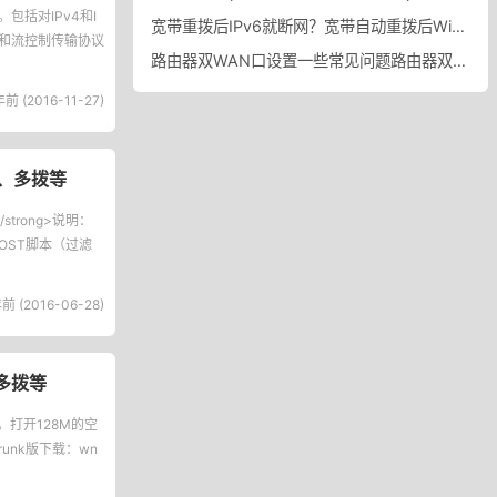
包括对IPv4和I
宽带重拨后IPv6就断网？宽带自动重拨后Win10的IPv6失效
idge和流控制传输协议
路由器双WAN口设置一些常见问题路由器双WAN口设置踩坑
前 (2016-11-27)
ba、多拨等
/strong>说明：
HOST脚本（过滤
前 (2016-06-28)
、多拨等
37。打开128M的空
unk版下载：wn