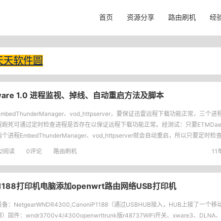
首页
资源分享
路由刷机
经
天天软件圆
re 1.0 进程监视、掉线、自动重启方法及脚本
EmbedThunderManager、vod_httpserver，要保证迅雷远程下载功能正常，三
程跑死可通过定时检查进程是否存在以保证远程下载功能正常。经测试：只要ETMDae
个进程EmbedThunderManager、vod_httpserver就会自动重启，所以只要定时检查
否存在
2
阅读
0评论
路由刷机
11
P1188打印机电脑添加openwrt路由网络USB打印机
备：NetgearWNDR4300,CanoniP1188（通过USBHUB接入，HUB上接了一个
）固件：wndr3700v4/4300openwrttrunk版r48737WIFI开关、xware3、DLN