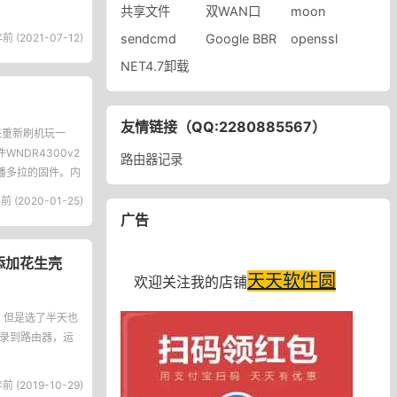
共享文件
双WAN口
moon
前 (2021-07-12)
sendcmd
Google BBR
openssl
NET4.7卸载
友情链接（QQ:2280885567）
来重新刷机玩一
WNDR4300v2
路由器记录
个潘多拉的固件。内
前 (2020-01-25)
广告
rt添加花生壳
天天软件圆
欢迎关注我的店铺
面。但是选了半天也
sh登录到路由器，运
前 (2019-10-29)