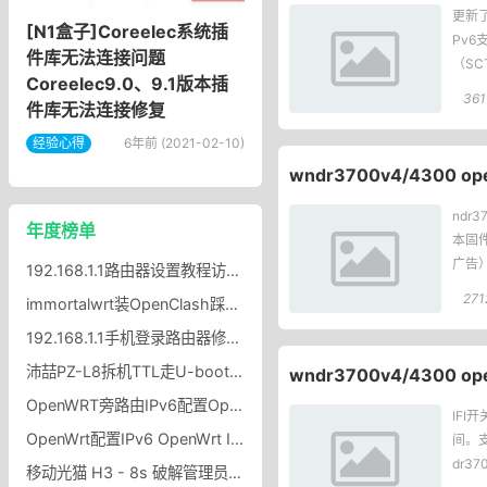
更新了
[N1盒子]Coreelec系统插
Pv6
件库无法连接问题
（SC
Coreelec9.0、9.1版本插
361
件库无法连接修复
经验心得
6年前 (2021-02-10)
wndr3700v4/4300 o
ndr3
年度榜单
本固件
广告）
192.168.1.1路由器设置教程访问192.168.1.1的方法
271
immortalwrt装OpenClash踩坑记，图标不显示 + UDP 冲突？
192.168.1.1手机登录路由器修改wifi密码？
沛喆PZ-L8拆机TTL走U-boot刷116MiB大分区沛喆PZ-L8Nwrt固件
wndr3700v4/4300 o
OpenWRT旁路由IPv6配置OpenWRT旁路由开启IPv6协议方法
IFI
OpenWrt配置IPv6 OpenWrt IPv6自动分配给局域网设备
间。
dr37
移动光猫 H3 - 8s 破解管理员密码