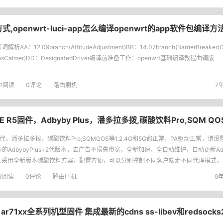
编译方式,openwrt-luci-app怎么编译openwrt的app软件包编译方
解析AA：12.09branch(AttitudeAdjustment)BB：14.07branch(BarrierBreaker)
aosCalmer)DD：DesignatedDriver编译前准备工作：openwrt基础编译教程曲调版
1
阅读
0评论
路由刷机
7年
DE R5固件，Adbyby Plus，潘多拉多拨,碳酸饮料Pro,SQM QO
s2代，潘多拉多拨，碳酸饮料Pro,SQMQOS等1.2.4G和5G都正常，PA驱动正常，请设
的AdbybyPlus+2代版本，去广告不损失带宽，全新加速，全自动维护，自动更新Adblo
3.采用全新版本碳酸饮料方案，配置方便，可以分别控制不同客户端走不同代理模式，
1
阅读
0评论
路由刷机
9年
22 ar71xx全系列机型固件 集成最新的cdns ss-libev和redsocks