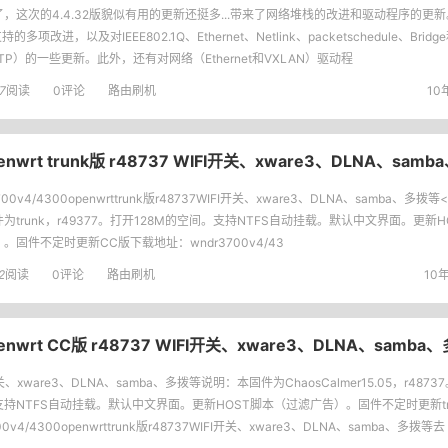
，这次的4.4.32版貌似有用的更新还挺多...带来了网络堆栈的改进和驱动程序的更新。
支持的多项改进，以及对IEEE802.1Q、Ethernet、Netlink、packetschedule、Br
TP）的一些更新。此外，还有对网络（Ethernet和VXLAN）驱动程
7
阅读
0评论
路由刷机
10年
penwrt trunk版 r48737 WIFI开关、xware3、DLNA、sam
700v4/4300openwrttrunk版r48737WIFI开关、xware3、DLNA、samba、多拨等<
为trunk，r49377。打开128M的空间。支持NTFS自动挂载。默认中文界面。更新
。固件不定时更新CC版下载地址：wndr3700v4/43
2
阅读
0评论
路由刷机
10年
penwrt CC版 r48737 WIFI开关、xware3、DLNA、samba
开关、xware3、DLNA、samba、多拨等说明：本固件为ChaosCalmer15.05，r487
支持NTFS自动挂载。默认中文界面。更新HOST脚本（过滤广告）。固件不定时更新tr
00v4/4300openwrttrunk版r48737WIFI开关、xware3、DLNA、samba、多拨等去