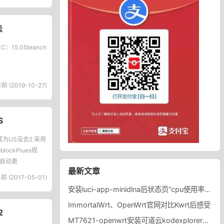
法
CC：15.05branch
前 (2019-10-27)
S
置为US没去2.采用
ckPlues规
自动更
最新文章
前 (2017-05-01)
安装luci-app-minidlna后状态页“cpu使用率“显示虚高，排除过程记录。
ImmortalWrt、OpenWrt官网对比Kwrt后感受
2
MT7621-openwrt安装可道云kodexplorer轻量化NAS