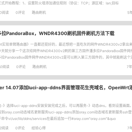
正式开始教程：1、设置防火墙添加通信规则（协议：TCP；源区域：lan;目标
0
阅读
0评论
路由刷机
5年
潘多拉PandoraBox，WNDR4300刷机固件刷机方法下载
wrt实现单臂路由器》一直都还挺好的，最近想把一直吃灰的网件WNDR4300v2拿出
天就分享一个这次给网件WNDR4300v2刷的第三方固件潘多拉PandoraBox固件网件
拉PandoraBox固件网件WNDR4300v2是可以刷入第三方固件的，其中就能刷这
固件，我们只需要先在原厂固件里先刷入PandoraBo
80
阅读
0评论
路由刷机
7年
reaker 14.07添加luci-app-ddns界面管理花生壳域名，OpenW
-》选择luci-app-ddns安装安装完成之后，可以再服务-》动态dns，看到设置画
到oray.com动态域名更新服务luci-app-ddns添加oray.com动态域名更新服务s
令vi/usr/lib/ddns/services在最后追加一行#oray.com"oray.com"&quo
2
阅读
0评论
经验心得
7年