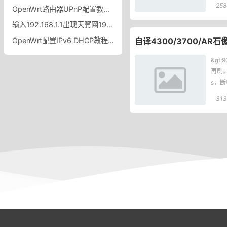
258
OpenWrt路由器UPnP配置教程OpenWrt路由器UPnP开启设置规则
输入192.168.1.1出现天翼网192.168.1.1出现中国电信天翼网关怎么办
OpenWrt配置IPv6 DHCP教程OpenWrt中配置IPv6的DHCP功能
自译4300/3700/AR石
&gt
再刷。
s，
括密
313