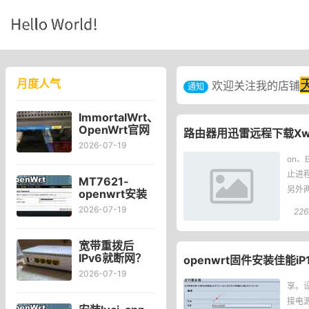
月度人气
欢迎关注我的店铺
通知
ImmortalWrt、
OpenWrt官网
路由器用迅雷远程下载Xwa
对比Kwrt后感
2026-07-19
受
on、
止进
MT7621-
另外两
openwrt安装
可道云
程是
2026-07-19
226
kodexplorer
轻量化NAS
宽带重拨后
IPv6就断网？
openwrt固件安装佳能i
宽带自动重拨
2026-07-19
后Win10的
享。设
IPv6失效
接电源