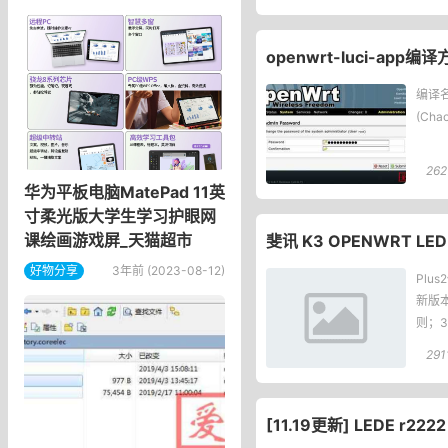
openwrt-luci-app
编译名词
(Ch
262
华为平板电脑MatePad 11英
寸柔光版大学生学习护眼网
课绘画游戏屏_天猫超市
斐讯 K3 OPENWRT LE
好物分享
3年前 (2023-08-12)
Plu
新版本
则；
291
[11.19更新] LEDE r22