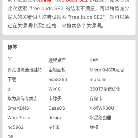
此次搜索 "free buds SE2"的结果不满意，可以稍微减少
输入的关键词再次尝试搜索 "free buds SE2"，您可以通
过在关键词中添加空格，来搜索多个关键词。
标签
N1
远程桌面
中继
评论垃圾链接跳转
宝塔面板
MicroKMS神龙版
下载
esp8266
mosdns
ttl
Win10
360T7系统优化
华为典海专卖店
卡脖子
存储卡
SmartDNS
CasaOS
小米WR30U
WordPress
deluge
水星路由器
hc5962
斐讯E1
版权
Q6