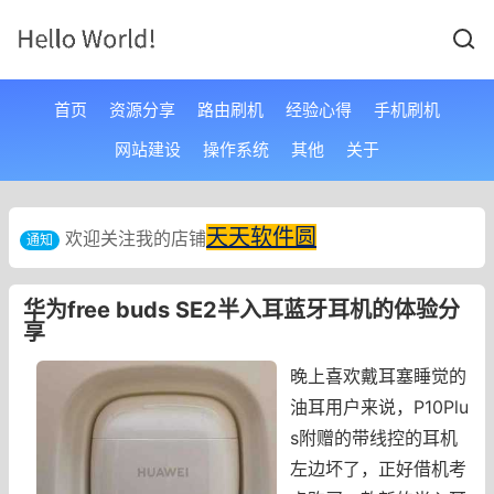
首页
资源分享
路由刷机
经验心得
手机刷机
网站建设
操作系统
其他
关于
天天软件圆
欢迎关注我的店铺
通知
华为free buds SE2半入耳蓝牙耳机的体验分
享
晚上喜欢戴耳塞睡觉的
油耳用户来说，P10Plu
s附赠的带线控的耳机
左边坏了，正好借机考