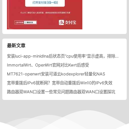
最新文章
安装luci-app-minidlna后状态页“cpu使用率“显示虚高，排除过程记录。
ImmortalWrt、OpenWrt官网对比Kwrt后感受
MT7621-openwrt安装可道云kodexplorer轻量化NAS
宽带重拨后IPv6就断网？宽带自动重拨后Win10的IPv6失效
路由器双WAN口设置一些常见问题路由器双WAN口设置踩坑