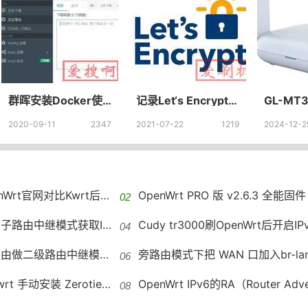
群晖安装Docker使用Transmission下载报错Unable to save resume file: No such file or directory
记录Let‘s Encrypt免费SSL证书无法自动更新导致无法访问网站
2020-09-11
2347
2021-07-22
1219
2024-12-2
nWrt官网对比Kwrt后感受
OpenWrt PRO 版 v2.6.3 全能固件：多拨/IPv6/Docker/购物
作为子路由中继模式获取IPv6
Cudy tr3000刷OpenWrt后开启I
做二级路由中继模式获取IPv6方法
旁路由模式下把 WAN 口加入br-lan，网速
装 Zerotier的方法,包含内网其它机器访问
OpenWrt IPv6的RA（Router Advertisement）配置OpenWrt IPv6