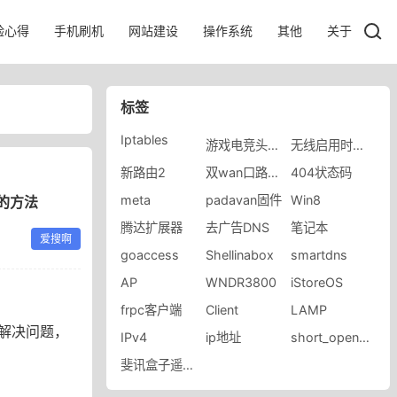
验心得
手机刷机
网站建设
操作系统
其他
关于
标签
Iptables
游戏电竞头戴耳机
无线启用时间段
新路由2
双wan口路由器
404状态码
meta
padavan固件
Win8
的方法
腾达扩展器
去广告DNS
笔记本
爱搜啊
goaccess
Shellinabox
smartdns
AP
WNDR3800
iStoreOS
frpc客户端
Client
LAMP
解决问题，
IPv4
ip地址
short_open_tag
斐讯盒子遥控器