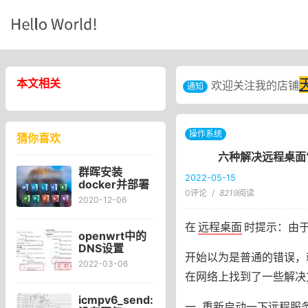
本文相关
欢迎关注我的店铺
通知
操作系统
猜你喜欢
六种解决远程桌面
群晖安装
2022-05-15
docker并部署
0评论
/
8219
阅读
KMS激活服务
2020-12-06
器 openwrt
kms怎么使用
在
远程桌面
时提示：由
openwrt中的
DNS设置
开始以为是普通的错误，
smartdns与富
2022-03-06
强插件去广告
在网络上找到了一些解决
设置
adguardhome
icmpv6_send:
一. 重新启动一下远程服