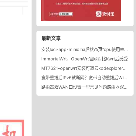
最新文章
安装luci-app-minidlna后状态页“cpu使用率“显示虚高，排除过程记录。
ImmortalWrt、OpenWrt官网对比Kwrt后感受
MT7621-openwrt安装可道云kodexplorer轻量化NAS
宽带重拨后IPv6就断网？宽带自动重拨后Win10的IPv6失效
路由器双WAN口设置一些常见问题路由器双WAN口设置踩坑