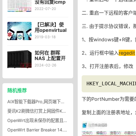
没有回复icmp
错误
2022-07-20
二. 重启一下远程的客户
icmpv6_send:
no reply to
icmp error错
【已解决】使
三. 由于提示协议错误，
误
用openvirtual
网速巨慢
2019-03-18
1、按windows键+R
openvirtual免
流网速慢解决
方法
2、运行框中输入
regedit
​如何在 群晖
NAS 上配置开
启 IPv6 设置？
2024-02-26
3、打开注册表后，修改
HKEY_LOCAL_MACHI
随机推荐
下的PortNumber为需
AIX智能下载器Pro,网页端下载视频、音频，图片音乐浏览器crx插件
斐讯K2刷微信打赏上网固件K2最新微信打赏固件
复制上面的注册表地址，
OpenWrt出现未保存的配置且无法保存成功解决办法
OpenWrt Barrier Breaker 14.07添加luci-app-ddns界面管理花生壳域名，OpenWrt添加花生壳DDNS