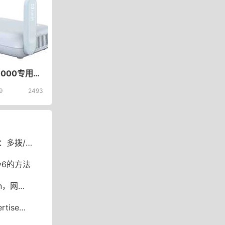
GL-MT3000专用刷入iStoreOS版OpenWrt固件教程
9
2493
海淘/ADG/可道云
Pv6的方法
变卡了？
配置中的RA设置