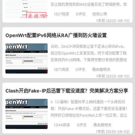
实让我的游戏机和NAS设备实现了即插即用，但
去年一次安全扫描中发现的异常端口暴露，让我
1527
阅读
0评论
经验心得
意识到便利背后的安全隐患。今天我们就来深入
1年前 (2025-08-10)
探讨如何在OpenWrt软路由上精细控制UPnP功
能。openwrt固件upnp无法使用/失效U
OpenWrt配置IPv6网络从RA广播到防火墙设置
台时，DHCP冲突频发让我下定决心转向IPv6。
经过在OpenWrt上反复实践，终于成功配置了稳
定高效的IPv6网络。下面将完整分享我的配置经
验，手把手带您开启下一代互联网协议之旅！
1671
阅读
0评论
路由器相关
一、了解基本概念1.IPv6简介IPv6（InternetProt
1年前 (2025-08-10)
ocolVersion6）是取代IPv4的新一代网络层协
议。它最显著的特点是地址长度从32位扩展到12
Clash开启Fake-IP后迅雷下载没速度？完美解决方案分享
8位，理论上可为地球每粒沙子分配IP地址
h（小猫咪）配置科学上网时遇到一个头疼的问
题：开启Fake-IP模式后，迅雷下载完全没速度！
同样的订阅地址在PassWall上却一切正常，这让
我百思不得其解。经过反复测试和查阅资料，终
1344
阅读
0评论
路由器相关
于找到了关键解决方案，今天就把这个经验分享
1年前 (2025-08-02)