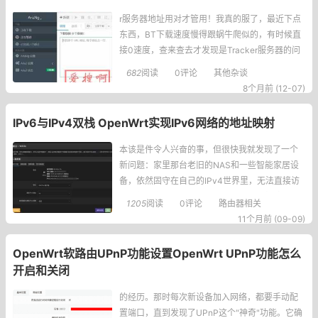
r服务器地址用对才管用！我真的服了，最近下点
东西，BT下载速度慢得跟蜗牛爬似的，有时候直
接0速度，查来查去才发现是Tracker服务器的问
题！好多公开的Tracker要么连不上，要么响应
682
阅读
0评论
其他杂谈
慢，折腾了好几天，总算整理出一份能用的Track
8个月前 (12-07)
er列表，还做了精简版，不然地址太多看着都头
大。你不知道我试了多少个地址，有的刚加上有
IPv6与IPv4双栈 OpenWrt实现IPv6网络的地址映射
点速度，过
本该是件令人兴奋的事，但很快我就发现了一个
新问题：家里那台老旧的NAS和一些智能家居设
备，依然固守在自己的IPv4世界里，无法直接访
问外部丰富的IPv6资源。作为一个喜欢折腾的家
1205
阅读
0评论
路由器相关
庭网络管理员，我决定利用手头的OpenWrt路由
11个月前 (09-09)
器，搭建一座连接IPv4和IPv6世界的桥梁，让所
有设备都能畅通无阻。经过一番研究和实践，我
OpenWrt软路由UPnP功能设置OpenWrt UPnP功能怎么
终于成功实现了IPv6的地址映射。
开启和关闭
的经历。那时每次新设备加入网络，都要手动配
置端口，直到发现了UPnP这个"神奇"功能。它确