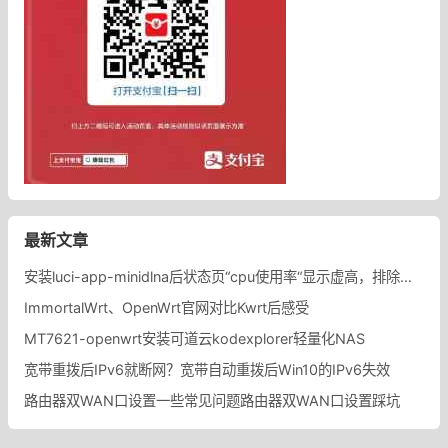
最新文章
安装luci-app-minidlna后状态页“cpu使用率“显示虚高，排除过程记录。
ImmortalWrt、OpenWrt官网对比Kwrt后感受
MT7621-openwrt安装可道云kodexplorer轻量化NAS
宽带重拨后IPv6就断网？宽带自动重拨后Win10的IPv6失效
路由器双WAN口设置一些常见问题路由器双WAN口设置踩坑