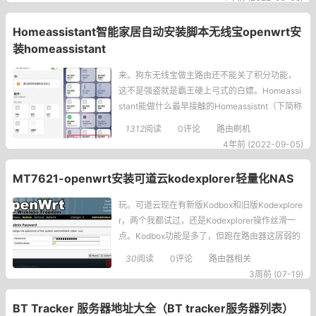
a_install.sh”的内容，自动安装homeassistan
Homeassistant智能家居自动安装脚本无线宝openwrt安
装homeassistant
来。狗东无线宝做主路由还不能关了积分功能，
这不是强盗就是霸王硬上弓式的白嫖。Homeassi
stant能做什么最早接触的Homeassistnt（下简称
HA）是为了把米家设备接入Homekit用Siri和自动
1312
阅读
0评论
路由刷机
化管理设备。随着HA的版本迭代，HA越来越稳定
4年前 (2022-09-05)
与个性化。HA不光是连接Homekit和智能家居的
桥梁
MT7621-openwrt安装可道云kodexplorer轻量化NAS
玩。可道云现在有新版Kodbox和旧版Kodexplore
r，两个我都试过，还是Kodexplorer操作丝滑一
点。Kodbox功能是多了，但跑在路由器这孱弱的
硬件上，明显感觉拖不动，点个文件夹都要转半
30
阅读
0评论
路由器相关
天。Kodexplorer就轻快多了，响应迅速，毕竟本
3周前 (07-19)
来就是为低配环境设计的。于是决定在OpenWrt
上部署Kodexplorer。网上的教程七零八碎
BT Tracker 服务器地址大全（BT tracker服务器列表）