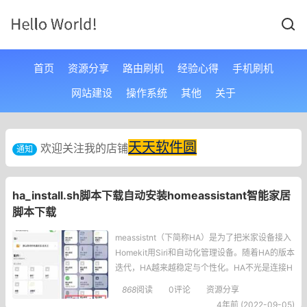
首页
资源分享
路由刷机
经验心得
手机刷机
网站建设
操作系统
其他
关于
天天软件圆
欢迎关注我的店铺
通知
ha_install.sh脚本下载自动安装homeassistant智能家居
脚本下载
meassistnt（下简称HA）是为了把米家设备接入
Homekit用Siri和自动化管理设备。随着HA的版本
迭代，HA越来越稳定与个性化。HA不光是连接H
omekit和智能家居的桥梁，更是让家居更适应你
868
阅读
0评论
资源分享
需求的管理中心。ha_install.sh脚本以下为脚本“h
4年前 (2022-09-05)