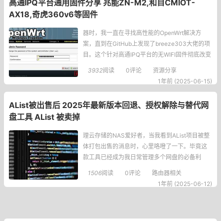
高通IPQ平台通用固件分享 兆能ZN-M2,和目CMIOT-
AX18,奇虎360v6等固件
器时，我一直在寻找高性能的OpenWrt解决方
案，直到在GitHub上发现了breeze303大佬的项
目。这个针对高通IPQ平台的无WIFI固件彻底改变
了我的网络体验，今天就和大家分享这个适用于
3932
阅读
0评论
资源分享
兆能ZN-M2、和目CMIOT-AX18、奇虎360v6等
1年前 (2025-06-15)
设备的通用固件。无WIFI高性能固件介绍这个基
于OpenWr
AList被出售后 2025年最新版本回退、授权解除与替代网
盘工具 AList 被卖掉
理云存储的NAS爱好者，当我看到AList项目被整
体打包出售的消息时，心里咯噔了一下。毕竟这
款工具已经成为我日常管理多个网盘的必备利
器，突然面临这样的变故确实令人担忧。在仔细
1506
阅读
0评论
路由器相关
研究后，我整理了一份应对方案，希望能帮助同
1年前 (2025-06-12)
样依赖AList的朋友们继续安全使用。为什么需要
立即采取措施最近几天，整个开源社区都被AList
被收购的消息震惊