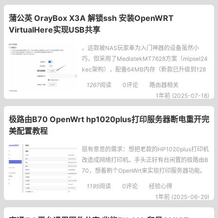
给大家。常见的代理模式fake-ip的问题应用端的
域名访问看不到真实IP了ICMP问题:非
蒲公英 OrayBox X3A 解锁ssh 安装OpenWRT
VirtualHere实现USB共享
。这款被NAS玩家奉为入门神器的设备虽然小
巧，但采用了MediatekMT7628方案（mipsel24
kec架构），配备64MB内存（新款已升级到128
MB），运行定制版OpenWRT系统。在把玩过程
1267
阅读
0评论
路由器相关
中，我发现开启SSH后能解锁更多玩法，于是整
1年前 (2025-07-18)
理出这篇教程，希望能帮到同样喜欢折腾的你。
开启SSH详细教程1.老固件开启SSH方法首先登录
极路由B70 OpenWrt hp1020plus打印服务器断电重开完
蒲公英管理后台，进入"系统设
美配置教程
挺有意思的需求：想把老款的HP1020plus打印机
改造成网络打印机。手头正好有台闲置的极路由B
70，想着刷个OpenWrt来实现打印服务器功能。
经历几次编译失败后，终于做出了个稳定版本，
1195
阅读
0评论
经验心得
断电重启也能完美使用，分享下我的配置过程。
1年前 (2025-06-29)
一、准备工作自编译的固件已经上传到网盘，大
家可以直接下