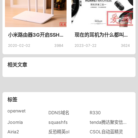
小米路由器3G开启SSH安装MT工具箱，小米路由器3G安装MT工具箱及刷breed
现在的耳机为什么都叫buds？为什么如今耳机多以“buds”命名？
2020-02-02
3984
2023-07-22
3624
相关文章
标签
openwet
DDNS域名
R330
Joomla
squashfs
tenda腾达聚安信专卖店
Airia2
反恐精英ol
CSOL自动蓝精灵