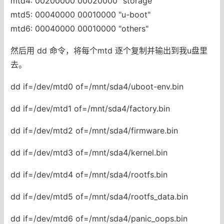
mtd4: 00200000 00020000 "storage"
mtd5: 00040000 00010000 "u-boot"
mtd6: 00040000 00010000 "others"
然后用 dd 命令，将每个mtd 逐个复制并输出到我u盘里
去。
dd if=/dev/mtd0 of=/mnt/sda4/uboot-env.bin
dd if=/dev/mtd1 of=/mnt/sda4/factory.bin
dd if=/dev/mtd2 of=/mnt/sda4/firmware.bin
dd if=/dev/mtd3 of=/mnt/sda4/kernel.bin
dd if=/dev/mtd4 of=/mnt/sda4/rootfs.bin
dd if=/dev/mtd5 of=/mnt/sda4/rootfs_data.bin
dd if=/dev/mtd6 of=/mnt/sda4/panic_oops.bin