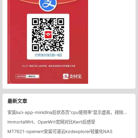
最新文章
安装luci-app-minidlna后状态页“cpu使用率“显示虚高，排除过程记录。
ImmortalWrt、OpenWrt官网对比Kwrt后感受
MT7621-openwrt安装可道云kodexplorer轻量化NAS