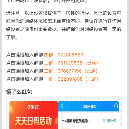
完成以上设置后，保存并应用更改。
请注意，以上设置仅提供了一般性的指导，具体的设置可
能因你的网络环境和需求而有所不同。建议在进行任何网
络设置之前备份重要数据，并确保你对网络设置有一定的
了解。
点击链接加入群聊
四群：722808830
点击链接加入群聊
三群：751529538（已满）
点击链接加入群聊
二群：376877156（已满）
点击链接加入群聊
一群：622891808（已满）
饿了么红包