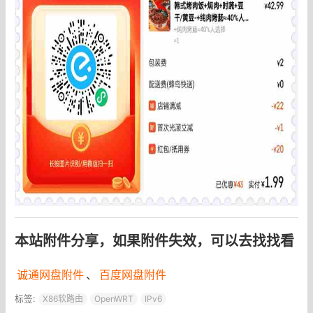
本站附件分享，如果附件失效，可以去找找看
诚通网盘附件
、
百度网盘附件
标签:
X86软路由
OpenWRT
IPv6