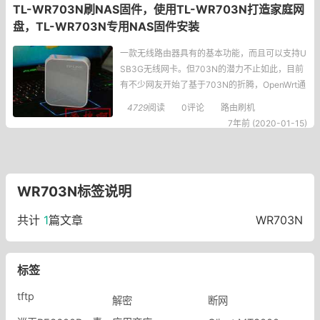
TL-WR703N刷NAS固件，使用TL-WR703N打造家庭网
盘，TL-WR703N专用NAS固件安装
一款无线路由器具有的基本功能，而且可以支持U
SB3G无线网卡。但703N的潜力不止如此，目前
有不少网友开始了基于703N的折腾，OpenWrt通
用固件已经不是啥新鲜事了，OpenWrt论坛有一
4729
阅读
0评论
路由刷机
位强人s7mx1，在论坛中放出了基于703N实现伪
7年前 (2020-01-15)
AirPlay的方法，让703这款产品离AirportExpres
s又近了一点点。703N虽然没有3.5mm耳机插
口，但具有USB接
WR703N标签说明
共计
1
篇文章
WR703N
标签
tftp
解密
断网