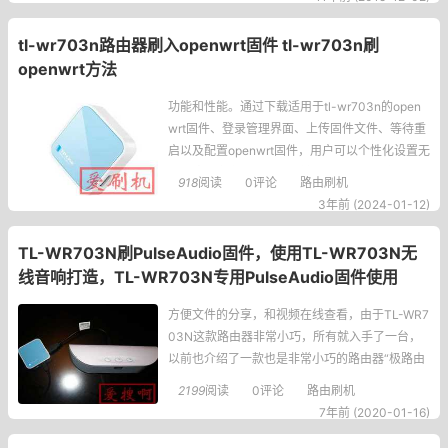
s平台的8player，均可以播放、暂停，音量调节
安装方法：要求改
tl-wr703n路由器刷入openwrt固件 tl-wr703n刷
openwrt方法
功能和性能。通过下载适用于tl-wr703n的open
wrt固件、登录管理界面、上传固件文件、等待重
启以及配置openwrt固件，用户可以个性化设置无
线网络、安全设置、端口转发等功能。正文：tl-
918
阅读
0评论
路由刷机
wr703n是一款小巧便携的无线路由器，由于出厂
3年前 (2024-01-12)
时搭载的原厂固件功能有限，许多用户选择刷入o
penwrt固件来增强路由器的功能和性能。下面将
TL-WR703N刷PulseAudio固件，使用TL-WR703N无
详细介绍如何为tl-w
线音响打造，TL-WR703N专用PulseAudio固件使用
方便文件的分享，和视频在线查看，由于TL-WR7
03N这款路由器非常小巧，所有就入手了一台，
以前也介绍了一款也是非常小巧的路由器“极路由
go”这款看下图。是不是非常小巧呢，只有手机充
2199
阅读
0评论
路由刷机
电头那么大，以前分享过这款路由器的固件极路
7年前 (2020-01-16)
由go刷openwrt固件今天继续分享一款TL-WR70
3N路由器的NAS固件。