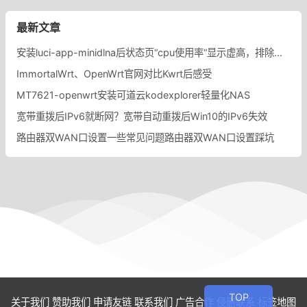
最新文章
安装luci-app-minidlna后状态页“cpu使用率“显示虚高，排除过程记录。
ImmortalWrt、OpenWrt官网对比Kwrt后感受
MT7621-openwrt安装可道云kodexplorer轻量化NAS
宽带重拨后IPv6就断网？宽带自动重拨后Win10的IPv6失效
路由器双WAN口设置一些常见问题路由器双WAN口设置踩坑
关于我们
赞助我们
申请友链
联系我们
广告合作
侵删联系
标签地图