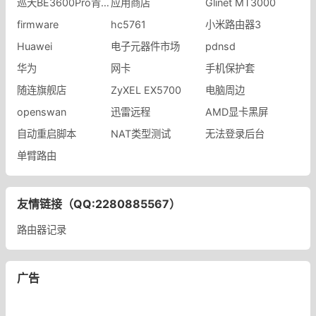
巡天BE3600Pro青云版
应用商店
Glinet MT3000
firmware
hc5761
小米路由器3
Huawei
电子元器件市场
pdnsd
华为
网卡
手机保护套
随连旗舰店
ZyXEL EX5700
电脑周边
openswan
迅雷远程
AMD显卡黑屏
自动重启脚本
NAT类型测试
无法登录后台
单臂路由
友情链接（QQ:2280885567）
路由器记录
广告