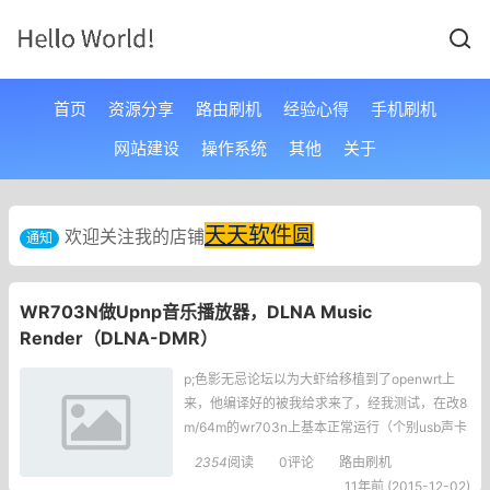
首页
资源分享
路由刷机
经验心得
手机刷机
网站建设
操作系统
其他
关于
天天软件圆
欢迎关注我的店铺
通知
WR703N做Upnp音乐播放器，DLNA Music
Render（DLNA-DMR）
p;色影无忌论坛以为大虾给移植到了openwrt上
来，他编译好的被我给求来了，经我测试，在改8
m/64m的wr703n上基本正常运行（个别usb声卡
或者DAC会有爆音现象），可以播放flac，wav
2354
阅读
0评论
路由刷机
和MP3音乐，测试了安卓平台的bubbleupnp，io
11年前 (2015-12-02)