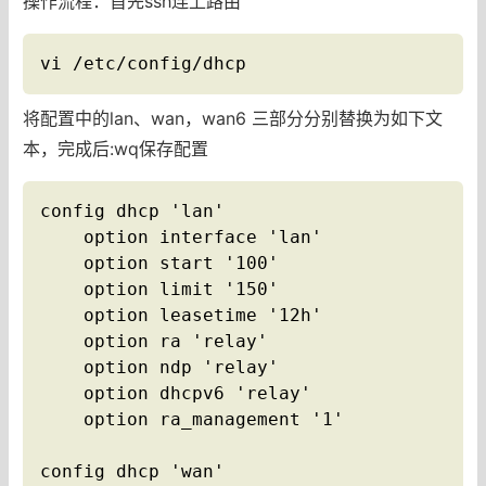
操作流程：首先ssh连上路由
vi /etc/config/dhcp
将配置中的lan、wan，wan6 三部分分别替换为如下文
本，完成后:wq保存配置
config dhcp 'lan'

    option interface 'lan'

    option start '100'

    option limit '150'

    option leasetime '12h'

    option ra 'relay'

    option ndp 'relay'

    option dhcpv6 'relay'

    option ra_management '1'

config dhcp 'wan'
