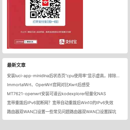
最新文章
安装luci-app-minidlna后状态页“cpu使用率“显示虚高，排除过程记录。
ImmortalWrt、OpenWrt官网对比Kwrt后感受
MT7621-openwrt安装可道云kodexplorer轻量化NAS
宽带重拨后IPv6就断网？宽带自动重拨后Win10的IPv6失效
路由器双WAN口设置一些常见问题路由器双WAN口设置踩坑