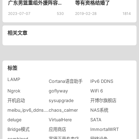
广东男篮重组外援阵容，马尚-布鲁克斯遗憾告别
等有资格结婚了
2023-07-07
530
2019-02-28
1814
相关文章
标签
LAMP
Cortana语音助手
IPv6 DDNS
Ngrok
goflyway
WiFi 6
开机启动
sysupgrade
开博尔旗舰店
meibu_ipv6_ddns.sh
chaos_calmer
NAS系统
deluge
VirtualHere
SATA
Bridge模式
应用商店
ImmortalWRT
combined
富德正豪专卖店
网络设备