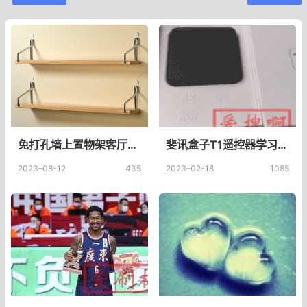
免打孔墙上置物架客厅墙面卧室床头收纳架墙壁挂式隔板路由器架子_贵誉旗舰店_收纳整理
斐讯盒子T1遥控器学习电视遥控器,斐讯盒子遥控器配对
2023-08-12
435
2023-02-18
1085