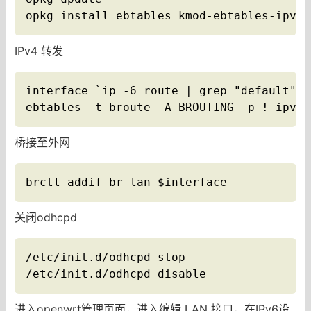
opkg install ebtables kmod-ebtables-ipv6
IPv4 转发
interface=`ip -6 route | grep "default" |
ebtables -t broute -A BROUTING -p ! ipv6 
桥接至外网
brctl addif br-lan $interface
关闭odhcpd
/etc/init.d/odhcpd stop 

/etc/init.d/odhcpd disable
进入openwrt管理页面，进入编辑 LAN 接口，在IPv6设