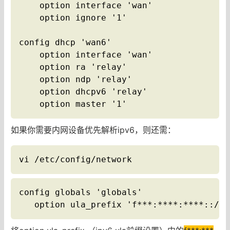
    option interface 'wan'

    option ignore '1'

config dhcp 'wan6'

    option interface 'wan'

    option ra 'relay'

    option ndp 'relay'

    option dhcpv6 'relay'

    option master '1'
如果你需要内网设备优先解析ipv6，则还需：
vi /etc/config/network
config globals 'globals'

   option ula_prefix 'f***:****:****::/48