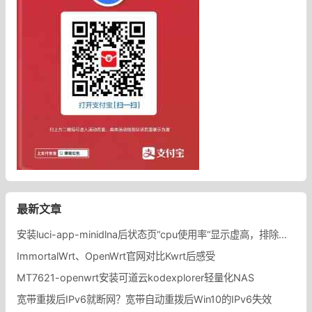
最新文章
安装luci-app-minidlna后状态页“cpu使用率“显示虚高，排除过程记录。
ImmortalWrt、OpenWrt官网对比Kwrt后感受
MT7621-openwrt安装可道云kodexplorer轻量化NAS
宽带重拨后IPv6就断网？宽带自动重拨后Win10的IPv6失效