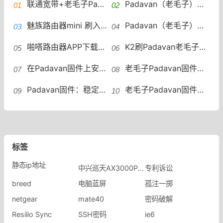
联通宽带+老毛子Padavan固件 开启IPv6
Padavan（老毛子）固件上安装UU加速器插件
魅族路由器mini 刷入Breed/Padavan/集客AC MT7628AN/64MB/16MB
Padavan（老毛子）自动切换网关和 DNS 服务器脚本
​啪嗒路由器APP下载，Ngrok内网穿透控制padavan路由器
K2刷Padavan老毛子后中继5G搜索不到问题的解决步骤
在Padavan固件上安装UU加速器插件
老毛子Padavan固件设置和开启IPv6的方法
Padavan固件：稳定、简洁、功能强大的老毛子固件推荐斐讯k2p刷padavan固件
老毛子Padavan固件无线中继设置以及自动切换脚本中继
标签
静态ip地址
中兴巡天AX3000Pro+
专利诉讼
breed
电脑蓝屏
孤注一掷
netgear
mate40
密码破解
Resilio Sync
SSH密码
ie6