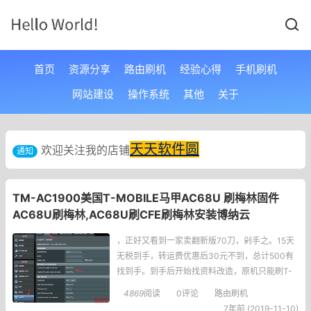
首页
资源分享
路由刷机
经验心得
手机刷机
网站建设
操作系统
其他
关于
天天软件圆
欢迎关注我的店铺
通知
TM-AC1900美国T-MOBILE马甲AC68U 刷梅林固件
AC68U刷梅林,AC68U刷CFE刷梅林安装博纳云
，正好又看到一家卖翻新版70刀，剁手之。15天
无税到手，转运费优惠后30元不到，总计500有
找到手。到手后开始找资料改造，原机只能刷T-
MOBILE定制的华硕固件，无论是web升级还是mi
4869
阅读
0评论
路由刷机
niweb都不能刷到其他固件。要刷AC68U类固件
7年前 (2019-11-10)