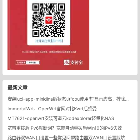
最新文章
安装luci-app-minidlna后状态页“cpu使用率“显示虚高，排除过程记录。
ImmortalWrt、OpenWrt官网对比Kwrt后感受
MT7621-openwrt安装可道云kodexplorer轻量化NAS
宽带重拨后IPv6就断网？宽带自动重拨后Win10的IPv6失效
路由器双WAN口设置一些常见问题路由器双WAN口设置踩坑