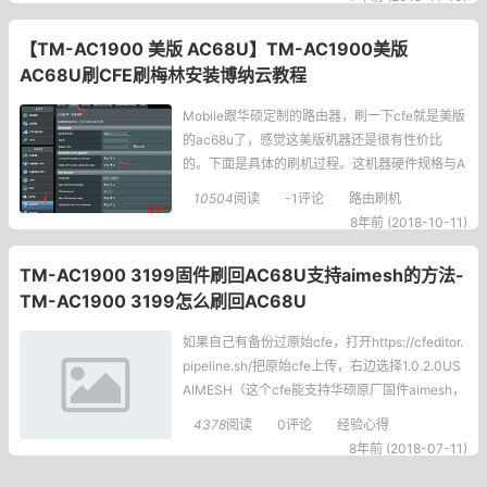
需改CFE。大体上刷机步骤如下，koolshare（梅
林小宝）论坛帖子上都有软件包链接：http:
【TM-AC1900 美版 AC68U】TM-AC1900美版
AC68U刷CFE刷梅林安装博纳云教程
Mobile跟华硕定制的路由器，刷一下cfe就是美版
的ac68u了，感觉这美版机器还是很有性价比
的。下面是具体的刷机过程。这机器硬件规格与A
C68U完全相同，网关192.168.29.1，自带固件是
10504
阅读
-1评论
路由刷机
3.0.0.4.376.3xxx。（昨晚刷的今天已经忘了）
8年前 (2018-10-11)
此版固件无法telnet，无法直刷DD-WRT，无法直
刷AC68U梅林。有些特定的
TM-AC1900 3199固件刷回AC68U支持aimesh的方法-
TM-AC1900 3199怎么刷回AC68U
如果自己有备份过原始cfe，打开https://cfeditor.
pipeline.sh/把原始cfe上传，右边选择1.0.2.0US
AIMESH（这个cfe能支持华硕原厂固件aimesh，
你也可选其他的cfe，不一定支持aimesh，该网页
4378
阅读
0评论
经验心得
下面还能选择全区支持和功率）下载，改名为ne
8年前 (2018-07-11)
w_cfe.bin，这步主要是把原机的mac等配置移植
到新cfe里面。准备mtd-write准备FW_R