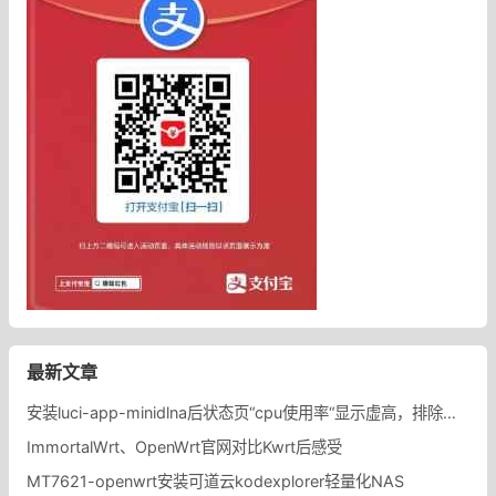
最新文章
安装luci-app-minidlna后状态页“cpu使用率“显示虚高，排除过程记录。
ImmortalWrt、OpenWrt官网对比Kwrt后感受
MT7621-openwrt安装可道云kodexplorer轻量化NAS