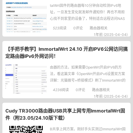
talWrt固件的路由器每10分钟自动检测IPv6地
址，一旦发生变化就发邮件通知你！再也不用担
心找不到家里的设备了，特别适合远程访问NAS
或摄像头的小伙伴，保姆级教程现在开始！先看
523
阅读
0评论
路由器相关
效果访问http://路由器IP/ip.php，你会立即收到如
1年前 (2025-04-04)
下邮件：第一步：软件装备（30秒搞定）连上路
由器后台，打开"系统"-"TTYD终
【手把手教学】ImmortalWrt 24.10 开启IPV6公网访问搞
定路由器IPv6外网访问！
由器的方法，如果需要OpenWrt开启IPV6的方
法，看这篇文章《OpenWrt开启IPv6设置双方案
详解：光猫拨号+桥接模式》刷了ImmortalWrt的
小伙伴注意啦！今天教你两个实用技巧：首先路
4236
阅读
0评论
路由器相关
由器必须有公网IPV6地址（240e:380:a04:8a7
1年前 (2025-04-04)
3:f394:34b3:cf81:7dd1）比如这种，240开头的
地址①让路由器支持IPv6外网访问
Cudy TR3000路由器USB共享上网专用ImmortalWrt固
件（附23.05/24.10版下载）
B共享上网方案，刚好手头实测过ImmortalWrt固