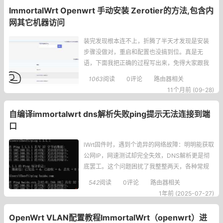
ImmortalWrt Openwrt 手动安装 Zerotier的方法,包含内
网其它机器访问
装完发现根本连不上，折腾了半天才发现是安装
步骤没做对，重启和配置也没搞到位。真是无
语，下面我把正确的过程写出来，免得大家跟我
一样踩坑。先更新列表,再安装luci-i18n-zerotier
1063
阅读
0评论
路由器相关
-zh-cn,其它的依赖模块会自动安装首先得更新软
11个月前 (09-28)
件包列表，不然可能会找不到包。用SSH登录Op
enWrt，输入：opkg update然后安装中文语言
自编译immortalwrt dns解析失败ping提示无法连接到端
包：opkg insta
口
lWrt固件时，遇到个诡异的网络故障：明明能获取
公网IP，网速测试却完全失效，DNS解析更是彻
底罢工。这个问题困扰了我整整两天，各种常规
解法都试遍了却毫无进展，最后竟靠一个网关跃
542
阅读
0评论
路由器相关
点设置意外解决。下面记录下这次踩坑经历和解
1年前 (2025-07-27)
决方案，给遇到类似问题的朋友参考。故障现
象：网络断连整个故障过程是这样的：
OpenWrt VLAN配置教程ImmortalWrt（openwrt）进