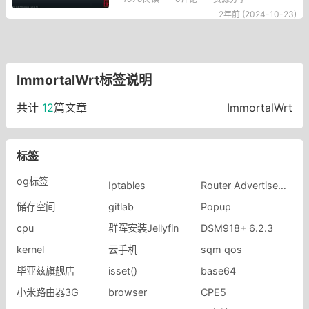
列出重要的修改，您可以在 changelog-23.05.0
2年前 (2024-10-23)
&nb
ImmortalWrt标签说明
共计
12
篇文章
ImmortalWrt
标签
og标签
Iptables
Router Advertisement
储存空间
gitlab
Popup
cpu
群晖安装Jellyfin
DSM918+ 6.2.3
kernel
云手机
sqm qos
毕亚兹旗舰店
isset()
base64
小米路由器3G
browser
CPE5