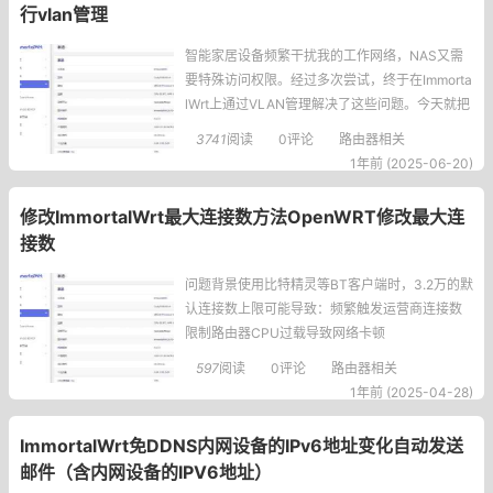
行vlan管理
智能家居设备频繁干扰我的工作网络，NAS又需
要特殊访问权限。经过多次尝试，终于在Immorta
lWrt上通过VLAN管理解决了这些问题。今天就把
这套亲测有效的配置方案分享给大家！VLAN管理
3741
阅读
0评论
路由器相关
的三大核心需求在实际操作中，我发现必须解决
1年前 (2025-06-20)
这三个关键问题：多网段隔离-为不同设备群分配
专属IP段安全隔离-控制VLAN间的访问权限网络
修改ImmortalWrt最大连接数方法OpenWRT修改最大连
管控-精细
接数
问题背景使用比特精灵等BT客户端时，3.2万的默
认连接数上限可能导致：频繁触发运营商连接数
限制路由器CPU过载导致网络卡顿
597
阅读
0评论
路由器相关
1年前 (2025-04-28)
ImmortalWrt免DDNS内网设备的IPv6地址变化自动发送
邮件（含内网设备的IPV6地址）