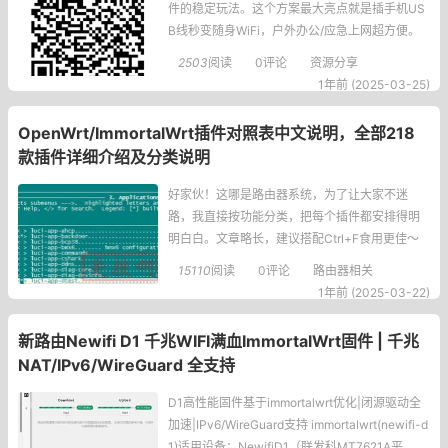
件的稳定玩法。这个方案最大亮点就是插手机US
B线秒变随身WiFi，户外办公/应急上网超方便。
下面直接上干货！一、固件特色速览✅版本选
2503
阅读
0评论
资源分享
择： -自带ImmortalWrt23.05稳定版和24.10尝
1年前 (2025-03-25)
鲜版双版本
​OpenWrt/ImmortalWrt插件对照表中文说明，全部218
款插件详细介绍及分类说明
好家伙！这哪是路由器系统，为了让大家不迷
路，我直接按功能分类，把每个插件都安排得明
明白白。文章略长，建议搭配Ctrl+F食用更佳～
一、网络管控全家桶 1、上网管控 Luci-app-ac
15110
阅读
0评论
路由器相关
cesscontro
1年前 (2025-03-22)
新路由Newifi D1 千兆WIFI满血ImmortalWrt固件 | 千兆
NAT/IPv6/WireGuard 全支持
D1高性能固件基于immortalwrt优化|闭源驱动全
加速|IPv6/WireGuard支持 immortalwrt(newifi-d
1)适用设备：NewifiD1（联发科MT7621A平