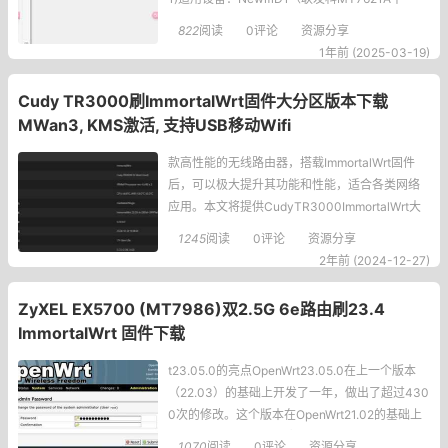
台）
822
阅读
0评论
资源分享
1年前 (2025-03-19)
Cudy TR3000刷ImmortalWrt固件大分区版本下载
MWan3, KMS激活, 支持USB移动Wifi
款高性能的无线路由器，搭载ImmortalWrt固件
后，可以极大提升其功能和性能，适合各类网络
应用。本文将提供CudyTR3000ImmortalWrt大
分区版本固件的下载本固件支持带Openwrt,MWa
1245
阅读
0评论
资源分享
n3,KMS激活,支持USB移动Wifi版本位：Immortal
2年前 (2024-12-27)
Wrt23.05.4CudyTR3000刷
ZyXEL EX5700 (MT7986)双2.5G 6e路由刷23.4
ImmortalWrt 固件下载
t23.05.0的亮点OpenWrt23.05.0在上一个版本
（22.03）的基础上开发了一年，做出了超过430
0次的修改。这个版本在OpenWrt21.02的基础上
开发了一年，并作出了超过3800次修改。以下仅
1070
阅读
0评论
资源分享