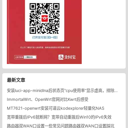
最新文章
安装luci-app-minidlna后状态页“cpu使用率“显示虚高，排除过程记录。
ImmortalWrt、OpenWrt官网对比Kwrt后感受
MT7621-openwrt安装可道云kodexplorer轻量化NAS
宽带重拨后IPv6就断网？宽带自动重拨后Win10的IPv6失效
路由器双WAN口设置一些常见问题路由器双WAN口设置踩坑