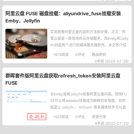
WebDav插件，阿里云盘也无法挂载。目前网上
就vb1980的3.4内核的源码更新了插件。。2、设
阿里云盘 FUSE 磁盘挂载：aliyundrive_fuse挂载安装
置
Emby、Jellyfin
实现观看阿里云盘内容的方法和步骤。正文：阿
里云盘是一款常用的云存储服务，而Emby和Jelly
fin则是两个流行的媒体服务器软件。本文将介绍
如何通过阿里云盘FUSE磁盘挂载的方式，配合E
1675
阅读
0评论
路由刷机
mby或者Jellyfin观看阿里云盘中的内容。阿里云
3年前 (2023-07-28)
盘FUSE磁盘挂载是通过将阿里云盘挂载为本地磁
盘来实现的。目前该功能仅支持只读，不支持写
群晖套件版阿里云盘获取refresh_token安装阿里云盘
入操作，并且支持Linux和macOS系统，暂时不
FUSE
支持
合Emby或者Jellyfin观看阿里云盘内容。使用FU
SE可以将webdav挂载成为群晖的本地盘，目的
就是让 Jellyfin 、AirSonic 等多媒体软件可以直
接使用阿里云盘中的多媒体资源，因为这些软件
1922
阅读
0评论
资源分享
都不支持直接访问 WebDAV 资源。安装阿里云盘
4年前 (2022-07-25)
FUSE1、添加矿神S