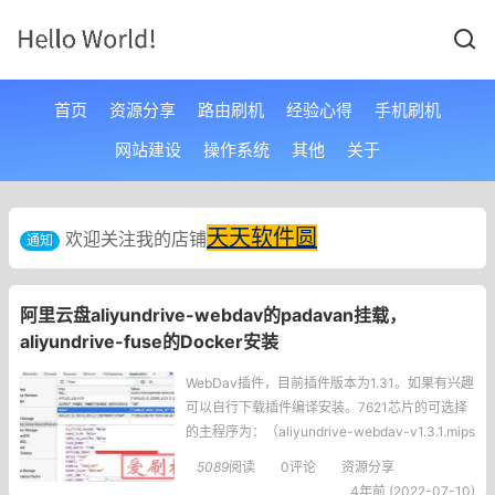
首页
资源分享
路由刷机
经验心得
手机刷机
网站建设
操作系统
其他
关于
天天软件圆
欢迎关注我的店铺
通知
阿里云盘aliyundrive-webdav的padavan挂载，
aliyundrive-fuse的Docker安装
WebDav插件，目前插件版本为1.31。如果有兴趣
可以自行下载插件编译安装。7621芯片的可选择
的主程序为：（aliyundrive-webdav-v1.3.1.mips
el-unknown-linux-musl.tar.gz）。插件1.31版4
5089
阅读
0评论
资源分享
月1号更新。基本上4月1以前编译的固件，即使带
4年前 (2022-07-10)