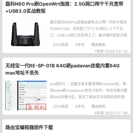
磊科N60 Pro刷OpenWrt指南：2.5G网口榨干千兆宽带
+USB3.0实战教程
最近磊科N60Pro这路由器有点火啊！内存升级到
DDR4512M，还给配了2个2.5G网口+3个千兆
口，USB3.0接口也安排上了。最关键的是官方固
件支持SSH，刷机就跟开挂似的简单！今天咱们
2415
阅读
0评论
路由刷机
就唠唠怎么给它刷上官方OpenWrt，让千兆大水
1年前 (2025-03-12)
管跑得更欢实~刷机前准备清单1.硬件装备：路由
器、网线、电脑2.重要文件（网盘自取）： -链接
无线宝一代RE-SP-01B 64G刷padavan挂载内置64G
mac地址不丢失
eed固件》，这篇文章主要说明刷入breed后，使
用breed刷入padavan老毛子固件，并且挂载内置
的64G存储分区。首先下载本文中用到的固件链
接: https://pan.baidu.com/s/1PNr0Cimm4vqh4
2214
阅读
0评论
路由刷机
NxAuFowJw?pwd=j9am提取码:j9am京东无线宝
4年前 (2022-07-16)
一
路由宝编程器固件下载