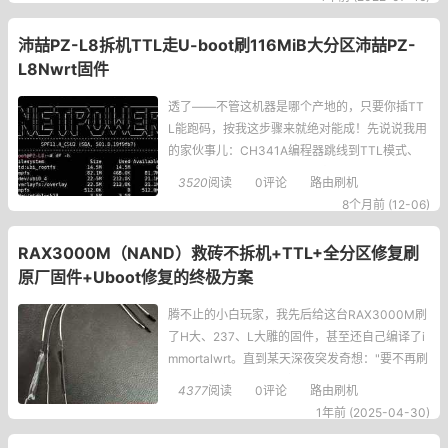
r0Cimm4vqh4NxAuFo
沛喆PZ-L8拆机TTL走U-boot刷116MiB大分区沛喆PZ-
L8Nwrt固件
透了——不管这机器是哪个产地的，只要你插TT
L能跑码，按我这步骤来就绝对能成！先说说我用
的家伙事儿：CH341A编程器跳线到TTL模式、
烧录探针（尖头2.54MM4P+杜邦线），软件用的
3520
阅读
0评论
路由刷机
PuTTYtel0.83-cn1和Tftpd32v3.51，还有两根1
8个月前 (12-06)
米的双绞线，一根插路由器WAN口一根插LAN
口，全程亲测不踩雷。先提一嘴TTL接线，我是
RAX3000M（NAND）救砖不拆机+TTL+全分区修复刷
参考的TTL接线，拆机插烧
原厂固件+Uboot修复的终极方案
腾不止的小白玩家，我先后给这台RAX3000M刷
了H大、237、L大雕的固件，甚至还自己编译了i
mmortalwrt。直到某天深夜突发奇想："要不再刷
回原厂试试？" 这个决定让我经历了72小时的地狱
4377
阅读
0评论
路由刷机
级救砖历程。当时天真的我，直接拿半年前备份
1年前 (2025-04-30)
的mtd0.bin往机器里怼。看着进度条走完的瞬
间，指示灯突然开始表演