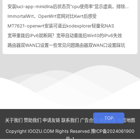
安装luci-app-minidlna后状态页“cpu使用率“显示虚高，排除过程记录。
ImmortalWrt、OpenWrt官网对比Kwrt后感受
MT7621-openwrt安装可道云kodexplorer轻量化NAS
宽带重拨后IPv6就断网？宽带自动重拨后Win10的IPv6失效
路由器双WAN口设置一些常见问题路由器双WAN口设置踩坑
关于我们
赞助我们
申请友链
联系我们
广告合作
侵删联系
标签地图
Copyright IOOZU.COM Rights Reserved.
豫ICP备2024061900
号-1