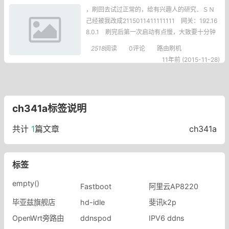
，刷回去试过正常的，给有兴趣人的研究．ＳＮ
己经被我改成2115011411111111 网关：192.16
8.0.1 刷完后第一次启动有点慢，大致要十分钟
的样子，第一次启动后就正常了，因为我是备分
2518
阅读
0评论
路由刷机
的设置后的固件，所以正常启动后需要按复位键
11年前 (2015-11-28)
复位一下恢复一下出厂设置用winhex查看了一下
备分的固件，从0-4FFF0的位置是CFE，占用了3
20K,SN在401
ch341a标签说明
共计
1
篇文章
ch341a
标签
empty()
Fastboot
阿里云AP8220
毕亚兹旗舰店
hd-idle
斐讯k2p
OpenWrt旁路由
ddnspod
IPV6 ddns