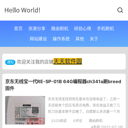
首页
资源分享
路由刷机
经验心得
手机刷机
网站建设
操作系统
其他
关于
天天软件圆
欢迎关注我的店铺
通知
京东无线宝一代RE-SP-01B 64G编程器ch341a刷breed
固件
京东无线宝挂到现在基本也没啥收益了，之前一
天还能有个四五毛捞点电费，现在收益又挨了几
轮刀后基本惨不忍睹了，白嫖那么多流量一个月
到头来才几块钱，实在是没意思。首先下载本文
3323
阅读
0评论
路由刷机
中用到的固件链接: https://pan.baidu.com/s/1PN
4年前 (2022-07-16)