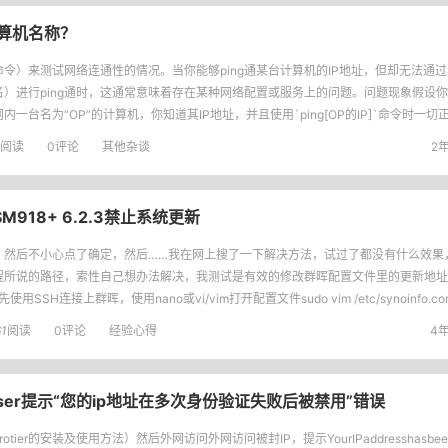
通计算机名称？
ng命令）来测试网络连通性的情况。当你能够ping通某台计算机的IP地址，但却无法通
名）进行ping通时，这通常意味着存在某种网络配置或服务上的问题。问题现象假设你正
内一台名为“OP”的计算机，你知道其IP地址，并且使用`ping[OP的IP]`命令时一
然而，当你使用`p
阅读
0评论
其他杂谈
2年
918+ 6.2.3禁止系统更新
，然后不小心点了确定，然后……我在网上搜了一下解决方法，试过了都没有什么效果
程所说的路径，索性自己想办法解决，我测试是有效的修改群晖配置文件里的更新地址禁
先使用SSH连接上群晖，使用nano或vi/vim打开配置文件sudo vim /etc/synoinfo.c
1
阅读
0评论
经验心得
4年
owser提示“您的ip地址在多次身份验证失败后被禁用”错误
erotier的安装及使用方法）然后外网访问外网访问被封IP，提示YourIPaddresshasbeenba