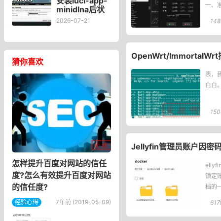
安装luci-app-
一、准
minidlna后状
态页“cpu使用
2026-07-21
148
率“显示虚高，
排除过程记
录。
​OpenWrt/Immor
猜你喜欢
表，
白白。
150
Jellyfin管理员账户
怎样提升百度对网站的信任
ell
度?怎么有效提升百度对网站
锁定
的信任度?
档的
时，
经验心得
7年前 (2019-05-09)
617