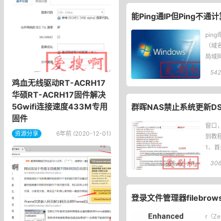
能Ping通IP但Ping不
pi
（域
局域网
应。
542
鸡血无线驱动RT-ACRH17
华硕RT-ACRH17固件解决
5Gwifi连接速度433M专用
群晖NAS禁止系统更新DSM
固件
窗口
资源分享
6年前 (2020-12-01)
到教
1、首
306
登录文件管理器filebr
r（Z