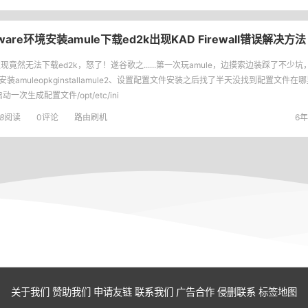
ware环境安装amule下载ed2k出现KAD Firewall错误解决方法
2发现竟然无法下载ed2k，怒了！遂谷歌之......第一次玩amule，边摸索边装踩了不
安装amuleopkginstallamule2、设置配置文件安装之后找了半天没找到配置文件
动一次生成配置文件/opt/etc/ini
8
阅读
0评论
路由刷机
6年
关于我们
赞助我们
申请友链
联系我们
广告合作
侵删联系
标签地图