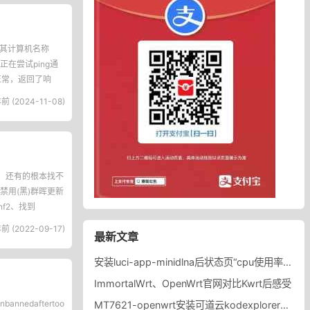
过其计算机名称
在尝试ping通
切正常，返回了响
前 (2024-11-08)
，还有的根本找不
用(黑)群晖更新
onf2、找到
前 (2022-09-17)
最新文章
安装luci-app-minidlna后状态页“cpu使用率“显示虚高，排除过程记录。
ImmortalWrt、OpenWrt官网对比Kwrt后感受
nnedaftertoo
MT7621-openwrt安装可道云kodexplorer轻量化NAS