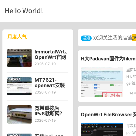
月度人气
欢迎关注我的店铺
通知
ImmortalWrt、
OpenWrt官网
H大Padavan固件为filem
对比Kwrt后感
2026-07-19
受
里面功
H大的
MT7621-
ge
openwrt安装
可道云
于c
2026-07-19
144
kodexplorer
轻量化NAS
宽带重拨后
IPv6就断网？
OpenWrt FileBrowse
宽带自动重拨
2026-07-19
后Win10的
每次都
IPv6失效
pe