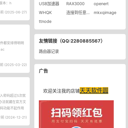
版本：h
USB加速器
RAX3000
openert
前 (2025-06-27)
WHQK
连接到任意官方服务器失败
mkxqimage
ttnode
友情链接（QQ:2280885567）
件都安排得明明
ac
路由器记录
前 (2025-03-22)
广告
天天软件圆
欢迎关注我的店铺
输入密码超过5次就
办法就藏在官方文
码功能不起作用
前 (2024-12-21)