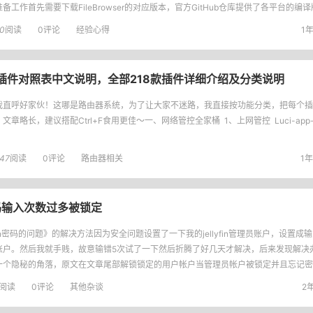
备工作首先需要下载FileBrowser的对应版本，官方GitHub仓库提供了各平台的编译
0
阅读
0评论
经验心得
1年
talWrt插件对照表中文说明，全部218款插件详细介绍及分类说明
我直呼好家伙！这哪是路由器系统，为了让大家不迷路，我直接按功能分类，把每个插
文章略长，建议搭配Ctrl+F食用更佳～一、网络管控全家桶 1、上网管控 Luci-app-
47
阅读
0评论
路由器相关
1年
因密码输入次数过多被锁定
yfin密码的问题》的解决方法因为安全问题设置了一下我的jellyfin管理员账户，设置成
账户。然后我就手贱，故意输错5次试了一下然后折腾了好几天才解决，后来发现解决
一个隐秘的角落，原文在文章尾部解锁锁定的用户帐户当管理员帐户被锁定并且忘记密
您必须手动解
阅读
0评论
其他杂谈
2年