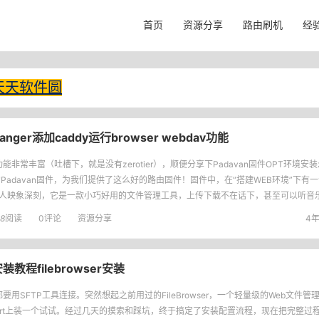
首页
资源分享
路由刷机
经
天天软件圆
anger添加caddy运行browser webdav功能
能非常丰富（吐槽下，就是没有zerotier），顺便分享下Padavan固件OPT环境安装ze
Padavan固件，为我们提供了这么好的路由固件！固件中，在“搭建WEB环境”下有一个小
r给人映象深刻，它是一款小巧好用的文件管理工具，上传下载不在话下，甚至可以听音
8
阅读
0评论
资源分享
4年
r安装教程filebrowser安装
要用SFTP工具连接。突然想起之前用过的FileBrowser，一个轻量级的Web文件
nWrt上装一个试试。经过几天的摸索和踩坑，终于搞定了安装配置流程，现在把完整过