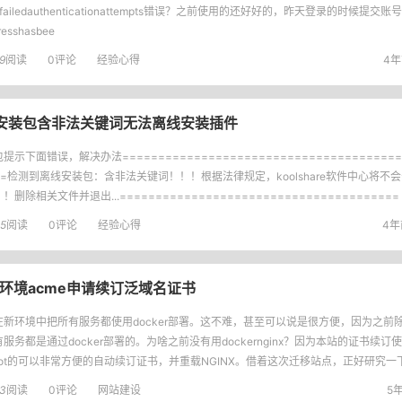
yfailedauthenticationattempts错误？之前使用的还好好的，昨天登录的时候提交账
resshasbee
9
阅读
0评论
经验心得
4年
离线安装包含非法关键词无法离线安装插件
提示下面错误，解决办法========================================
==检测到离线安装包：含非法关键词！！！根据法律规定，koolshare软件中心将不
！删除相关文件并退出...=======================================
5
阅读
0评论
经验心得
4年前
ginx环境acme申请续订泛域名证书
在新环境中把所有服务都使用docker部署。这不难，甚至可以说是很方便，因为之前除
服务都是通过docker部署的。为啥之前没有用dockernginx？因为本站的证书续订使用
tbot的可以非常方便的自动续订证书，并重载NGINX。借着这次迁移站点，正好研究一下
3
阅读
0评论
网站建设
5年