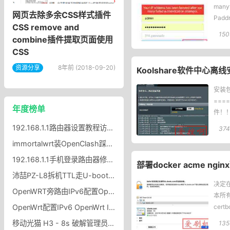
man
网页去除多余CSS样式插件
Padd
CSS remove and
150
combine插件提取页面使用
CSS
资源分享
8年前 (2018-09-20)
Koolshare软件中心
安装包
===
年度榜单
件！！
192.168.1.1路由器设置教程访问192.168.1.1的方法
374
immortalwrt装OpenClash踩坑记，图标不显示 + UDP 冲突？
192.168.1.1手机登录路由器修改wifi密码？
部署docker acme n
沛喆PZ-L8拆机TTL走U-boot刷116MiB大分区沛喆PZ-L8Nwrt固件
决定
OpenWRT旁路由IPv6配置OpenWRT旁路由开启IPv6协议方法
本所有
OpenWrt配置IPv6 OpenWrt IPv6自动分配给局域网设备
cer
移动光猫 H3 - 8s 破解管理员密码
135