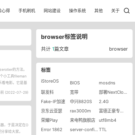
验心得
手机刷机
网站建设
操作系统
其他
关于
browser标签说明
共计
1
篇文章
browser
标签
rotier的方法。
工具fileman
iStoreOS
BIOS
mosdns
乐看电影。它是基
联发科
宽带
部署NextCloud
前 (2022-07-29)
Fake-IP加速
中兴8820S
2.4G
京东云亚瑟
rax3000m
富德正豪专卖店
荣耀Play
来电鸭旗舰店
utf8mb4
管理器，于是决定在O
Error 1862
server-config.json
TTL
程分享给大家。