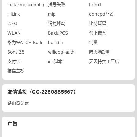
make menuconfig
拨号失败
breed
HiLink
mip
odhcpd配置
2.4G
锐捷蜂鸟
比特彗星
WLAN
BaiduPCS
禁止嵌套
华为WATCH Buds
hd-idle
销量
Sony Z5
wifidog-auth
防火墙规则
支付宝
init脚本
天天特卖工厂店
技嘉主板
友情链接（QQ:2280885567）
路由器记录
广告