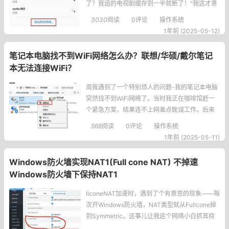
了？我追的电视剧缓存到一半就断了！"我这才意
识到，原来隐藏WiFi后需要特殊的连接方式。通
3030
阅读
0评论
操作系统
过这次经历，我整理出了这份保姆级教程，手把
1年前 (2025-05-12)
手教你连接隐藏WiFi的各种姿势。一、手机连接
篇：每个品牌都有小心思
笔记本电脑找不到WiFi网络怎么办？联想/华硕/戴尔笔记
本无法连接WiFi？
周我遇到了一个特别烦人的问题-我的笔记本电脑
突然找不到WiFi网络了。当时我正在咖啡馆赶一
个紧急方案，结果连不上网差点耽误工作。后来
折腾了好久才解决，今天就把我总结的经验分享
568
阅读
0评论
操作系统
给大家，希望能帮到遇到同样问题的朋友。先搞
1年前 (2025-05-11)
清楚是哪种情况首先得确认是所有WiFi都找不
到，还是只
Windows防火墙实现NAT1(Full cone NAT) 不掉速
Windows防火墙下保持NAT1
llconeNAT加速时，遇到了个有意思的现象——每
次开Windows防火墙，NAT类型就从Fullcone掉
到Symmetric。这事儿让我这个网络小白抓耳挠
腮了一整天，直到翻到四年前的论坛讨论才找到