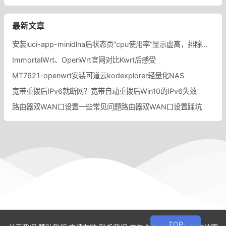
最新文章
安装luci-app-minidlna后状态页“cpu使用率“显示虚高，排除过程记录。
ImmortalWrt、OpenWrt官网对比Kwrt后感受
MT7621-openwrt安装可道云kodexplorer轻量化NAS
宽带重拨后IPv6就断网？宽带自动重拨后Win10的IPv6失效
路由器双WAN口设置一些常见问题路由器双WAN口设置踩坑