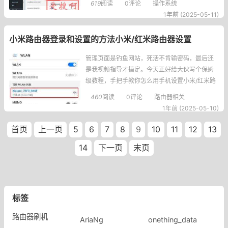
619
阅读
0评论
操作系统
线索。▍现象复现：防火墙的魔法攻击我的测试
1年前 (2025-05-11)
环境是这样搭建的：R2S开启TurboACC和Fullco
neNAT加速Windows
小米路由器登录和设置的方法小米/红米路由器设置
管理页面是钓鱼网站，死活不肯输密码，最后还
是我视频指导才搞定。今天正好给大伙写个保姆
级教程，手把手教你怎么用手机设置小米/红米路
由器，保证比教长辈用微信简单！一、开箱别急
460
阅读
0评论
路由器相关
着插线，先看这个！刚拆封的路由器就像个社恐
1年前 (2025-05-10)
患者——会自己躲在角落发射两个没密码的WiF
i。掏出手机打开WiFi列表，你会看到：Xiaomi_X
首页
上一页
5
6
7
8
9
10
11
12
13
XXX（2.4G老爷爷频道）Xiaomi_XXXX_5G
14
下一页
末页
标签
路由器刷机
AriaNg
onething_data