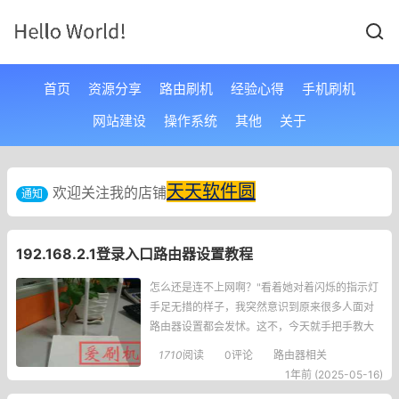
首页
资源分享
路由刷机
经验心得
手机刷机
网站建设
操作系统
其他
关于
天天软件圆
欢迎关注我的店铺
通知
192.168.2.1登录入口路由器设置教程
怎么还是连不上网啊？"看着她对着闪烁的指示灯
手足无措的样子，我突然意识到原来很多人面对
路由器设置都会发怵。这不，今天就手把手教大
家用192.168.2.1这个常见地址，像拼乐高一样轻
1710
阅读
0评论
路由器相关
松搞定路由器配置！一、准备工作：连接的艺术
1年前 (2025-05-16)
记得去年第一次自己装路由器时，我把网线插在