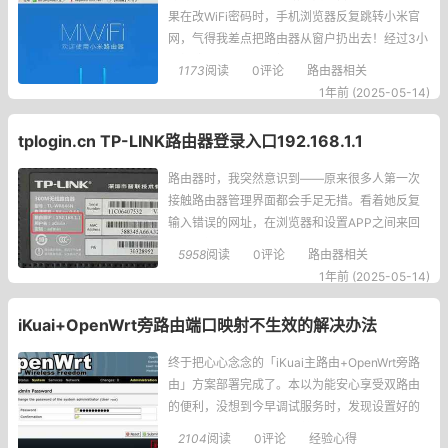
果在改WiFi密码时，手机浏览器反复跳转小米官
网，气得我差点把路由器从窗户扔出去！经过3小
时折腾，终于摸清了门道，这就把我的血泪经验
1173
阅读
0评论
路由器相关
分享给你。为什么手机打开miwifi.com会跳转官
1年前 (2025-05-14)
网？这个坑我替你们踩过了！原来当手机没有连
接到路由器WiFi时，小米服
tplogin.cn TP-LINK路由器登录入口192.168.1.1
路由器时，我突然意识到——原来很多人第一次
接触路由器管理界面都会手足无措。看着她反复
输入错误的网址，在浏览器和设置APP之间来回
切换的样子，仿佛看到了三年前刚接触智能设备
5958
阅读
0评论
路由器相关
的自己。今天就以这段经历为引，给大家详细讲
1年前 (2025-05-14)
解用手机管理路由器的完整流程。▍那些年我们
踩过的路由器管理坑记得第一次设置路由器时，
iKuai+OpenWrt旁路由端口映射不生效的解决办法
我固执地尝
终于把心心念念的「iKuai主路由+OpenWrt旁路
由」方案部署完成了。本以为能安心享受双路由
的便利，没想到今早调试服务时，发现设置好的
端口映射居然失效了！看着SSH客户端反复显示
2104
阅读
0评论
经验心得