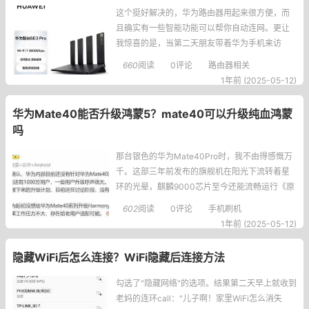
这个挺好解决的，华为路由器用起来很方便，而
且确实有一些智能功能可以帮你自动连网。更让
我惊喜的是，当第二天朋友带着华为手机来访
时，她的手机刚进门就自动连上了wifi！这神奇的
660
阅读
0评论
路由器相关
体验让我决定好好研究华为路由器的智能连接功
1年前 (2025-05-12)
能。第一章：快速建立连接的三大密钥1.设备上的
密码翻转路由器查看底部标签，寻找Wi-Fi密码/PI
华为Mate40能否升级鸿蒙5？mate40可以升级纯血鸿蒙
N或WLAN
吗
那台银色的华为Mate40Pro时，我不由得感慨万
千。这部三年前发布的旗舰机在阳光下流转着星
环的光晕，麒麟9000芯片至今还能流畅运行《原
神》高画质模式。"就是系统动画偶尔会掉帧"，他
602
阅读
0评论
手机刷机
滑动着HarmonyOS3的主屏说道，"要是能升级纯
1年前 (2025-05-12)
血鸿蒙5，这手机再战三年没问题。"这番话让我
想起花粉俱乐部里那些盖
隐藏WiFi后怎么连接？WiFi隐藏后连接方法
勾选了"隐藏网络"的选项。结果第二天早上就收到
老妈的连环call："儿子啊！家里WiFi怎么消失