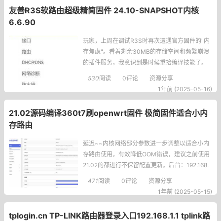
电话接口上等了半小时...（别笑！）现在咱们先做
友善R3S软路由超级精简固件 24.10-SNAPSHOT内核
这些准备：将电源适配器插入路由器圆形接口
6.6.90
（通常是黑色
玩家，上周在调试R3S时再次遭遇官方固件的"内
存焦虑"。看着剩余30MB的存储空间和频繁崩溃
的插件服务，我意识到是时候重拾编译技能了。
经过三个通宵的源码适配和功能裁剪，终于打磨
530
阅读
0评论
资源分享
出这个轻量化的固件版本。固件特性核心版本：2
1年前 (2025-05-16)
4.10-S
21.02源码编译360t7刷openwrt固件 极简固件适合小内
存路由
延迟~~内核网络部分参数进一步调整以适合小内
存路由使用，有效降低OOM错误，建议之前使用
21.02的都进行不保留配置更新。后台：192.168.
6.1密码：无下载地址：360-t7-108M-sysupgra
471
阅读
0评论
资源分享
de-2025.5.14.zip:http://dl.ioozu.com#/f/13973
1年前 (2025-05-15)
94-1505460127-dff8eb?p=5328 (访问密码:53
28)通
tplogin.cn TP-LINK路由器登录入口192.168.1.1 tplink路