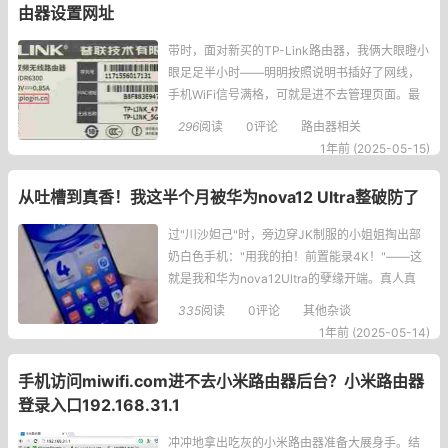
由器设置网址
带时，面对新买的TP-Link路由器，我俩大眼瞪小
眼足足半小时——明明按照说明书插好了网线，
手机WiFi信号满格，可就是进不去管理页面。最
后发现竟是输错了登录地址！这段经历让我深刻
296
阅读
0评论
路由器相关
体会到，路由器设置的每个细节都至关重要。下
1年前 (2025-05-15)
面就把我整理的完整操作指南分享给大家，帮你
避开我踩过的那些坑。一、TP-Link路由器登录地
从吐槽到真香！我这半个月被华为nova12 Ultra整破防了
址说
过"川沙妲己"时，旁边穿JK制服的小姐姐掏出部
奶白色手机："用我的拍！前置能录4K！"——这
就是我和华为nova12Ultra的孽缘开端。真人真
事：当天用这部手机拍的12段直拍，在微博被爱
335
阅读
0评论
其他杂谈
豆站子转了！现在每天都有追星姐妹私信问我设
1年前 (2025-05-14)
备...一、颜控の暴击现场开箱瞬间就被
手机访问miwifi.com进不去小米路由器后台？小米路由器
登录入口192.168.31.1
冲冲地拿出吃灰的小米路由器准备大展身手。结