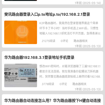
的Connectiontimeout提示，我对着屏幕陷入了
1年前 (2025-05-14)
沉思——这问题到底出在主路由、旁路由还是防
火墙？一、排查
斐讯路由器登录入口p.to地址p.to/192.168.2.1登录
K2P路由器时，我竟然在登录管理界面这个简单
环节卡了半小时！当时手机连上WiFi后，习惯性
地输入192.168.1.1却死活打不开页面，急得表弟以
为买到了瑕疵品。直到我翻看路由器底部的贴
21275
阅读
0评论
路由器相关
纸，才发现斐讯的默认网关地址与众不同。这段
1年前 (2025-05-13)
经历让我深刻意识到：不同品牌的路由器配置差
异，真的能让老手都踩坑。p.to适用于斐讯K2、K
华为路由器192.168.3.1登录地址手机登录
2P
想改WiFi密码时，对着浏览器输了三遍192.168.1.1
都显示无法连接。就在我准备抄起螺丝刀拆机器
时，突然瞥见路由器底部贴纸上赫然印着192.168.
3.1——原来不同型号的登录地址还能不一样！为
3778
阅读
0评论
路由器相关
了不让更多人经历我的抓狂时刻，特意整理了这
1年前 (2025-05-13)
份手机登录指南。一、手机登录192.168.3.1完整
流程1
华为路由器自动连接怎么用？华为路由器按下H键自动连接