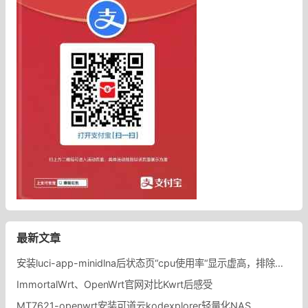
最新文章
安装luci-app-minidlna后状态页“cpu使用率“显示虚高，排除过程记录。
ImmortalWrt、OpenWrt官网对比Kwrt后感受
MT7621-openwrt安装可道云kodexplorer轻量化NAS