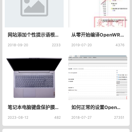
网站添加个性提示语根据不同时间段自动显示不同提示语
从零开始编译OpenWRT(LEDE)固件——2.VMware虚拟机Ubuntu系统下载及安装
2018-09-20
2233
2019-07-20
4376
笔记本电脑键盘保护膜通用全覆盖适用苹果戴尔华硕华为小米联想荣耀宏基惠普星pro套15.6寸14贴纸13防尘罩16_天天特卖工厂店
如何正常的设置OpenWrt的DNS,OpenWrt_DNS设置预防劫持，DNS污染正确设置DNS让网速更快
2023-08-12
482
2018-07-27
27351