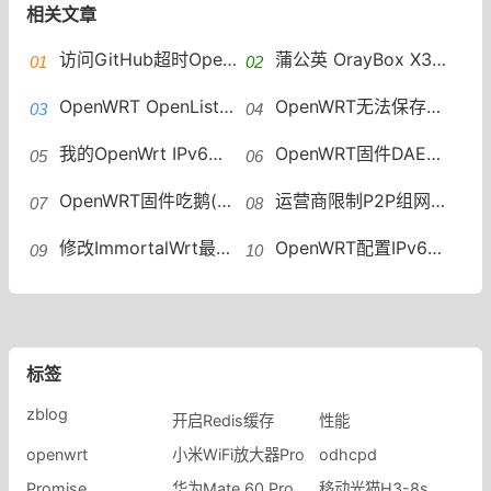
相关文章
访问GitHub超时OpenWRT设置加速访问 GitHub host自动更新
蒲公英 OrayBox X3A 解锁ssh 安装OpenWRT VirtualHere实现USB共享
OpenWRT OpenList安装教程OpenList安装
OpenWRT无法保存修改配置mounting fs with errors, running e2fsck is recommended
我的OpenWrt IPv6折腾记OpenWrt如何配置IPv6地址段
OpenWRT固件DAE（鹅）插件一键安装脚本
OpenWRT固件吃鹅(DAE) 个人配置分享
运营商限制P2P组网怎么办？OpenWRT远程组网绕过限速
修改ImmortalWrt最大连接数方法OpenWRT修改最大连接数
OpenWRT配置IPv6中继WAN6接口没有DHCP OpenWRT IPv6中继
标签
zblog
开启Redis缓存
性能
​openwrt
小米WiFi放大器Pro
odhcpd
Promise
华为Mate 60 Pro
移动光猫H3-8s