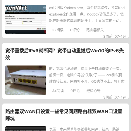
ox和旧版Kodexplorer，两个我都试过，还是Kod
explorer操作丝滑一点。Kodbox功能是多了，但
跑在路由器这孱弱的硬件上，明显感觉拖不动，
点个文件夹都要转半天。Kodexplorer就轻快多
37
阅读
0评论
路由器相关
了，响应迅速，毕竟本来就是为低配环境设计
3周前 (07-19)
的。于是决定在OpenWrt上部署Kodexplorer。网
上的教程七零八碎，自己踩了不少坑，这里把完
宽带重拨后IPv6就断网？宽带自动重拨后Win10的IPv6失
整的步骤记录下来，供有需要的朋
效
的，宽带也没动过，结果下午自动重拨了一次，
前缀一换，电脑立马就“失联”了——IPv6测试网
站直接红叉，网页打不开，QQ也登不上。打开命
令行一看，好家伙，两个临时IPv6地址并排站
34
阅读
0评论
经验心得
着，一个是旧前缀的老地址，一个是新前缀的新
3周前 (07-19)
地址，然后系统就跟傻了一样，死活不走新地
址，网络包全往老地址扔，可老地址前缀都失效
路由器双WAN口设置一些常见问题路由器双WAN口设置
了，能通才有鬼。更气人的是，我拿手机连同一
踩坑
个Wi-Fi，手机上也有
宽带，本来想着能多线叠加网速，结果一路踩