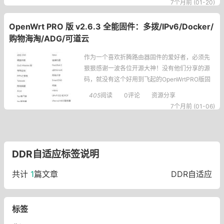
7个月前 (01-20)
AT说白了就是网络地址转换，简单讲就是让你家
里好几台设备（比如手机、电脑、PS5）共用一
OpenWrt PRO 版 v2.6.3 全能固件：多拨/IPv6/Docker/
个公网
购物海淘/ADG/可道云
作为一个喜欢折腾路由器固件的爱好者，必须先
狠狠感谢一波各位开源大神！没有他们分享的源
码，就没有这个好用到飞起的OpenWrtPRO版固
件。我自己用这个固件快半年了，从v2.5.0追到
405
阅读
0评论
资源分享
现在的v2.6.3，每次更新都能感受到作者的用
7个月前 (01-06)
心，真心离不开这些源码大佬的铺垫：https://git
hub.com/
DDR自适应标签说明
共计
1
篇文章
DDR自适应
标签