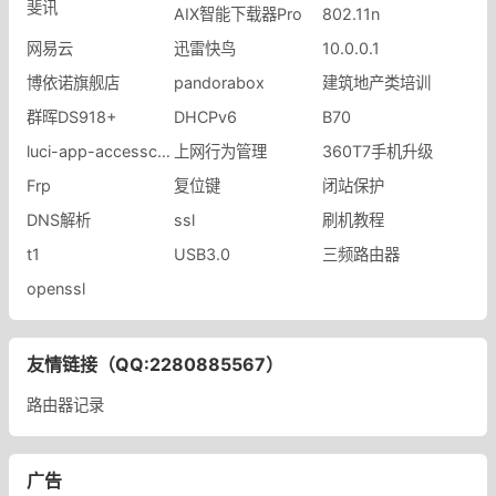
斐讯
AIX智能下载器Pro
802.11n
网易云
迅雷快鸟
10.0.0.1
博依诺旗舰店
pandorabox
建筑地产类培训
群晖DS918+
DHCPv6
B70
luci-app-accesscontrol-plus
上网行为管理
360T7手机升级
Frp
复位键
闭站保护
DNS解析
ssl
刷机教程
t1
USB3.0
三频路由器
openssl
友情链接（QQ:2280885567）
路由器记录
广告