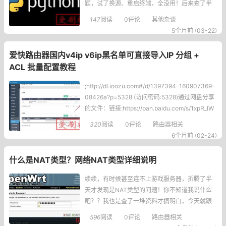
题，试了换源、重启终端，全没用！后来查了半
天才发现，是新版Python的环境管理机制搞的
147
阅读
0评论
其他杂谈
鬼，尤其是Debian、Ubuntu这些系统自带的Pyt
5个月前 (03-22)
hon，默认就锁死了全局环境，你想直接pip装
包？门都没有！先看报错长啥样我当时看到的报
爱快路由器国内v4ip v6ip黑名单可直接导入IP 分组 +
错大
ACL 批量配置教程
;http://dl.ioozu.com#/d/1397394-160907369-
08426a?p=5328 (访问密码:5328)通过网盘分享
的文件：链接:https://pan.baidu.com/s/1xpR_lW
XyEaayvp6vDwJRmA?pwd=uttg提取码:uttg
320
阅读
0评论
路由器相关
6个月前 (02-24)
什么是NAT类型？网络NAT类型详细说明
续续，有时候甚至连不上游戏服务器，折腾了半
天才发现是NAT类型的问题！你不知道我说什么
吧？？我也是查了一堆资料才搞明白，今天就跟
大家聊聊这个NAT到底是啥，还有不同类型的NA
596
阅读
0评论
路由器相关
T对游戏的影响，以及怎么改善！什么是NAT？N