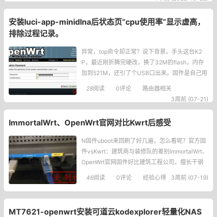
现如果DTS文件中没有配置DDR大小
安装luci-app-minidlna后状态页“cpu使用率“显示虚高，
排除过程记录。
异常，top命令却正常？说下背景。手头这台K2
P，最近刚折腾完硬改，换了32M的flash，内存
加到521M，还引了个USB口出来。固件是自己用
官方源码编译的，一直跑得挺稳。硬件底子好
28
阅读
0评论
路由器相关
了，心思就活络了，想着往里头塞点功能，毕竟
3周前 (07-21)
不能浪费这增加的flash和内存对吧？于是我就去
路由器的“软件
ImmortalWrt、OpenWrt官网对比Kwrt后感受
N固件uboot来回刷了好几遍，怎么看呢？官方固
件vsKwrt：建筑商与装修队的差别ImmortalWrt、
OpenWrt官网固件好比建筑工程公司，擅长干钢
结构混凝土框架。Kwrt好比装修装潢公司，擅长
46
阅读
0评论
经验心得
3周前 (07-19)
干外墙和室内装修。玩OpenWrt玩的就是生态，
俩官方
MT7621-openwrt安装可道云kodexplorer轻量化NAS