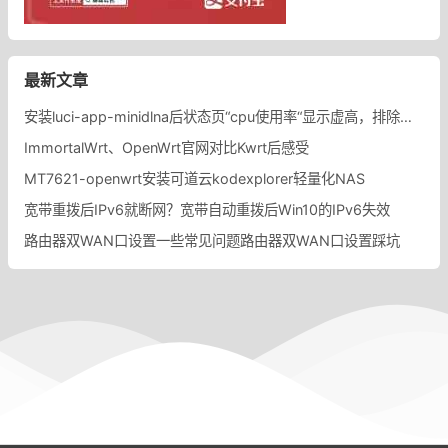
最新文章
安装luci-app-minidlna后状态页“cpu使用率“显示虚高，排除过程记录。
ImmortalWrt、OpenWrt官网对比Kwrt后感受
MT7621-openwrt安装可道云kodexplorer轻量化NAS
宽带重拨后IPv6就断网？宽带自动重拨后Win10的IPv6失效
路由器双WAN口设置一些常见问题路由器双WAN口设置踩坑