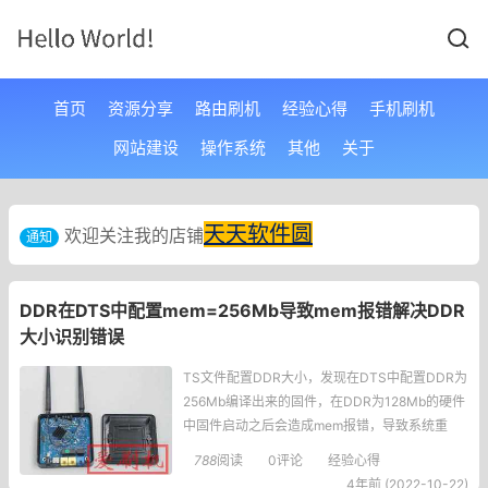
首页
资源分享
路由刷机
经验心得
手机刷机
网站建设
操作系统
其他
关于
天天软件圆
欢迎关注我的店铺
通知
DDR在DTS中配置mem=256Mb导致mem报错解决DDR
大小识别错误
TS文件配置DDR大小，发现在DTS中配置DDR为
256Mb编译出来的固件，在DDR为128Mb的硬件
中固件启动之后会造成mem报错，导致系统重
启。二、解决方法通过查看linuxkernel中arch/mi
788
阅读
0评论
经验心得
ps/ralink/of.c文件的plat_mem_setup()函数，发
4年前 (2022-10-22)