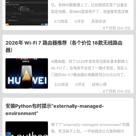
坑，各种问题都遇上了，比如想固定某个设备走
指定线路、双WAN直接用不了、测速度带宽压根
不叠加等等。折腾了半天总算把常见问题都摸清
572
阅读
0评论
其他杂谈
楚了，下面把我遇到的问题和解决办法整理出
4个月前 (04-05)
来，给同样在折腾双WAN的朋友参考。是否支持
终端上网通过固定的WAN口？我一开始就想让家
2026年 Wi-Fi 7 路由器推荐（各个价位 18款无线路由
里的主机固定走其中一条宽带，不想两条
器）
i6路由器，到了2026年发现身边朋友基本都换上
Wi-Fi7了，去电商平台逛了一圈才发现，现在入
门级的Wi-Fi7路由器价格都跌到200元以内了，
这时候不换真的说不过去。目前市面上主流就Wi-
320
阅读
0评论
经验心得
Fi6和Wi-Fi7两种，我实际用下来对比，Wi-Fi7在
4个月前 (04-05)
网速、延迟还有同时连好多设备的稳定性上优势
太明显了，本着买新不买旧的想法，这次直接只
安装Python包时提示“externally-managed-
看Wi-Fi
environment”
弹了个“externally-managed-environment”的报
错，死活装不上包。一开始我还以为是网络问