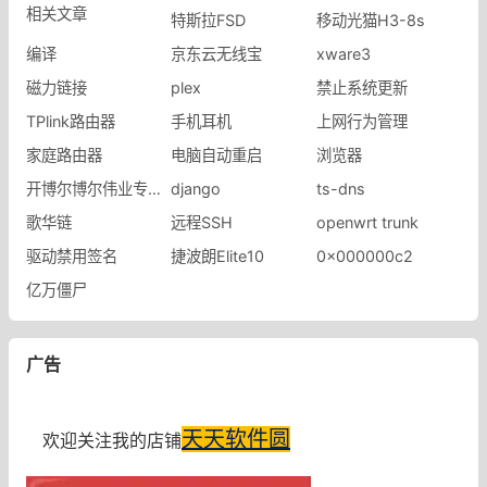
相关文章
特斯拉FSD
移动光猫H3-8s
编译
京东云无线宝
xware3
磁力链接
plex
禁止系统更新
​TPlink路由器
手机耳机
上网行为管理
家庭路由器
电脑自动重启
浏览器
开博尔博尔伟业专卖店
django
ts-dns
歌华链
远程SSH
openwrt trunk
驱动禁用签名
捷波朗Elite10
0x000000c2
亿万僵尸
广告
天天软件圆
欢迎关注我的店铺