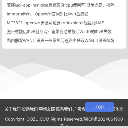
安装luci-app-minidlna后状态页“cpu使用率“显示虚高，排除过程记录。
ImmortalWrt、OpenWrt官网对比Kwrt后感受
MT7621-openwrt安装可道云kodexplorer轻量化NAS
宽带重拨后IPv6就断网？宽带自动重拨后Win10的IPv6失效
路由器双WAN口设置一些常见问题路由器双WAN口设置踩坑
关于我们
赞助我们
申请友链
联系我们
广告合作
侵删联系
标签地图
Copyright IOOZU.COM Rights Reserved.
豫ICP备2024061900
号-1