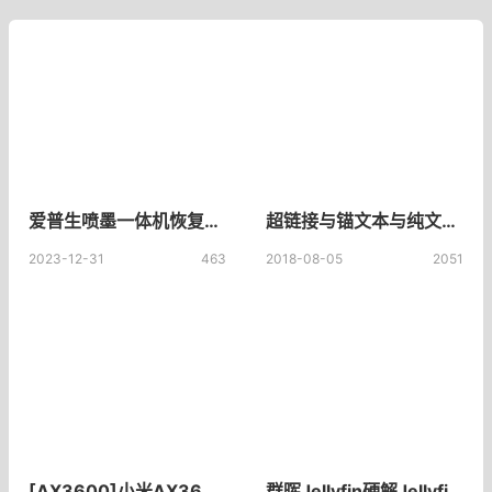
爱普生喷墨一体机恢复出厂设置方法
超链接与锚文本与纯文本链接对SEO优化有什么影响区别是什么？有什么效果
2023-12-31
463
2018-08-05
2051
[AX3600]小米AX3600自动开启IPV6防火墙5000、32400端口外网访问的方法
群晖Jellyfin硬解Jellyfin显卡直通群晖安装Jellyfin