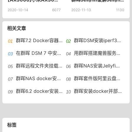
2020-10-14
6077
2022-11-13
1130
相关文章
群晖7.2 Docker容器配置开启IPv6以播放IPTV源
群晖DSM安装iperf3网络测试软件SynoCli Monitor Tools插件
在群晖 DSM 7 中安装 Zerotier，实现内网穿透和局域网组建
用群晖搭建魔兽服务器：黑群晖docker上部署开源魔兽单机版
群晖远程文件夹挂载，群辉怎么装载远程 CIFS 共享文件夹
群晖NAS安装Jellyfin，群晖为Jellyfin开启核显硬件解码开启NVIDIA显卡硬件加速​
群晖NAS docker安装heimdall导航及汉化heimdall方法
群晖套件版阿里云盘获取refresh_token安装阿里云盘FUSE
群晖6.2 docker安装zerotier后重启失效群辉docker版zerotier重启失效
群晖安装docker并部署KMS激活服务器 openwrt kms怎么使用
标签