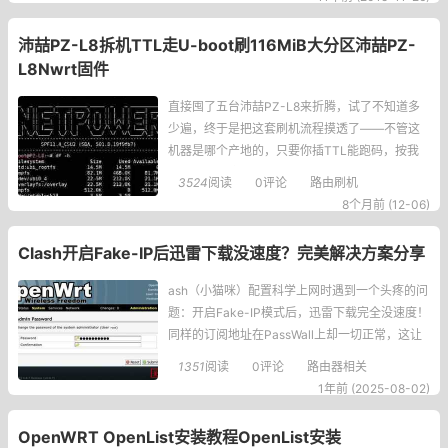
d_httpserver就会自动重启，所以只要定时检查E
TMDaemon进程是否存在，若不存在，重启迅雷/
沛喆PZ-L8拆机TTL走U-boot刷116MiB大分区沛喆PZ-
mnt/sda3/xunlei/por
L8Nwrt固件
直接囤了五台沛喆PZ-L8来折腾，试了不知道多
少遍，终于是把这套刷机流程摸透了——不管这
机器是哪个产地的，只要你插TTL能跑码，按我
这步骤来就绝对能成！先说说我用的家伙事儿：C
3524
阅读
0评论
路由刷机
H341A编程器跳线到TTL模式、烧录探针（尖头
8个月前 (12-06)
2.54MM4P+杜邦线），软件用的PuTTYtel0.83-
cn1和Tftpd32v3.5
Clash开启Fake-IP后迅雷下载没速度？完美解决方案分享
ash（小猫咪）配置科学上网时遇到一个头疼的问
题：开启Fake-IP模式后，迅雷下载完全没速度！
同样的订阅地址在PassWall上却一切正常，这让
我百思不得其解。经过反复测试和查阅资料，终
1351
阅读
0评论
路由器相关
于找到了关键解决方案，今天就把这个经验分享
1年前 (2025-08-02)
给大家。常见的代理模式fake-ip的问题应用端的
域名访问看不到真实IP了ICMP问
OpenWRT OpenList安装教程OpenList安装