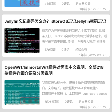
球不营业了"一样离谱。root@openwrt:\~#docke
466
阅读
0评论
路由器相关
rpulldebianErrorresponsefromdaemon:Get
1年前 (2025-03-27)
Jellyfin忘记密码怎么办？iStoreOS忘记Jellyfin密码忘记
前言作为程序员谁没遇到过几个玄学问题？比如
某天打开Jenkins突然发现密码死活想不起来，看
着登录界面干瞪眼...别慌！今天教大家用"物理外
挂"直接修改Jenkins安全配置，保姆级教程连小
579
阅读
0评论
经验心得
白都能搞定！一、关闭Jenkins安全验证（关键操
1年前 (2025-03-23)
作！）1.定位配置文件首先找到你的Jenkins安装
目录（比如用jenkins.war启
​OpenWrt/ImmortalWrt插件对照表中文说明，全部218
款插件详细介绍及分类说明
我直接按功能分类，把每个插件都安排得明明白
白。文章略长，建议搭配Ctrl+F食用更佳～一、
网络管控全家桶 1、上网管控 Luci-app-access
control：断网小能手，精确到分钟控制设备上网
15081
阅读
0评论
路由器相关
时间 L
1年前 (2025-03-22)