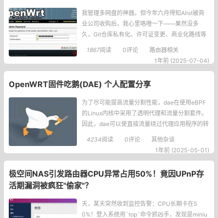
我管理多网盘的神器。但今年六月得知Alist被商
业公司收购后，我心里咯噔一下——果然没多
久，Git仓库私有化、许可证变更、商业化路线等
消息接连传来。正在焦虑时，GitHub上冒出了Op
1867
阅读
0评论
路由器相关
enList这个项目，由原Alist贡献者组成的OpenLis
1年前 (2025-07-04)
tTeam开发，承诺永久开源（AGPL-3.0协议）。
这简直是救命稻草！于是我立刻在CMCCRAX30
OpenWRT固件吃鹅(DAE) 个人配置分享
00M算力
为了尽可能提高流量分割性能，dae在使用eBPF
的Linux内核中采用了透明代理和流量分割套件。
因此，dae可以使直接流量绕过代理应用程序的转
发，从而促进真正的直接流量通道。通过这一非
4234
阅读
0评论
其他杂谈
凡的壮举，有最小的性能损失和可忽略不计的直
1年前 (2025-05-01)
接流量的额外资源消耗。DAE（鹅）一键安装脚
本dae介绍
极空间NAS引发路由器CPU异常占用50%！竟因UPnP存
活期漏洞被疯狂"偷家"？
天，某天突然收到监控告警：CPU长期卡在5
0%！登入系统用`top`命令抓凶手，发现是miniu