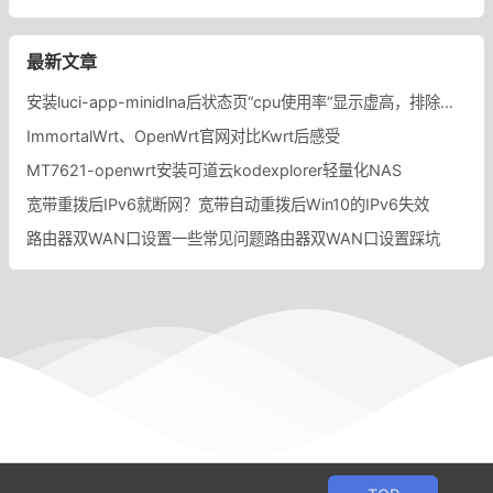
最新文章
安装luci-app-minidlna后状态页“cpu使用率“显示虚高，排除过程记录。
ImmortalWrt、OpenWrt官网对比Kwrt后感受
MT7621-openwrt安装可道云kodexplorer轻量化NAS
宽带重拨后IPv6就断网？宽带自动重拨后Win10的IPv6失效
路由器双WAN口设置一些常见问题路由器双WAN口设置踩坑