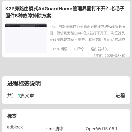
K2P旁路由模式AdGuardHome管理界面打不开？老毛子
固件6种故障排除方案
e后，当路由器作为主路由时能正常进Web管理界
面，但切到旁路由AP模式就打不开了。浏览器反
复转圈就是加载不出来，看日志明明显示"启动成
功"，急得人想砸键盘。今天我们就来盘一盘这个
1170
阅读
0评论
路由器相关
玄学问题。先看现象（对号入座）-✅主路由模
1年前 (2025-03-10)
式：访问192.168.x.1:3000秒开控制台-❌旁路由A
P模式：同地址死活加载不出页面-?系统日志显
示：【AdGuardHo
进程标签说明
共计
1
篇文章
进程
标签
adblock
shell脚本
OpenWrt15.05.1