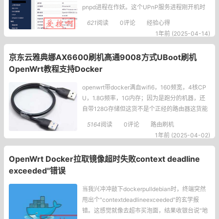
pnpd进程在作妖。这个UPnP服务进程刚开机时
明明很安分，为何运行一个月后突然疯狂吃资
621
阅读
0评论
经验心得
源？二、排查1.先查UPnP映射表登录路由器后
1年前 (2025-04-14)
台，打开UPnP端口映射列表——好家伙！滚动条
缩成一条缝，重复的端口映射条目像病毒一样增
京东云雅典娜AX6600刷机高通9008方式UBoot刷机
殖。2.嗅探异常设备用tcpdump
OpenWrt教程支持Docker
openwrt带docker满血wifi6，160频宽，4核CP
U，1.8G频率，1G内存；因为是跑分的机器，还
自带128G存储但这货不是个正经的路由器这货能
刷机！OpenWrt刷机说明我用的是9008方案好处
5164
阅读
0评论
路由刷机
是：不受任何系统版
1年前 (2025-04-02)
OpenWrt Docker拉取镜像超时失败context deadline
exceeded"错误
当我兴冲冲敲下dockerpulldebian时，终端突然
甩出个"contextdeadlineexceeded"的玄学报
错。这感觉就像去超市买泡面，结果收银台说"地