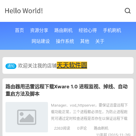
首页
资源分享
路由刷机
经验心得
手机刷机
网站建设
操作系统
其他
关于
天天软件圆
欢迎关注我的店铺
通知
路由器用迅雷远程下载Xware 1.0 进程监视、掉线、自动
重启方法及脚本
Manager、vod_httpserver，要保证迅雷远程下
载功能正常，三个进程都必须在，为防止进程跑
死可通过定时检查进程是否存在以保证远程下载
功能正常。经测试：只要ETMDaemon进程存
2263
阅读
0评论
路由刷机
在，另外两个进程EmbedThunderManager、vo
11年前 (2015-11-26)