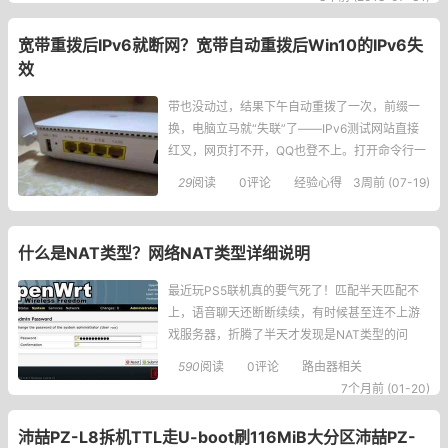
语：Second-leveldomain；英文缩写：SLD。是
互联网DN
宽带重拨后IPv6就断网？宽带自动重拨后Win10的IPv6失
效
带也没动过，结果下午自动重拨了一次，前缀一
换，电脑立马就“失联”了——IPv6测试网站直接
红叉，网页打不开，QQ也登不上。打开命令行一
看，好家伙，两个临时IPv6地址并排站着，一个
29
阅读
0评论
经验心得
3周前 (07-19)
是旧前缀的老地址，一个是新前缀的新地址，然
后系统就跟傻了一样，死活不走新地址，网络包
全往老地址扔，可老地址前缀都失效了，能通才
什么是NAT类型？网络NAT类型详细说明
有鬼。更气人的是，我拿手机连同一个Wi-Fi，手
机上也有一堆IPv6
最近玩PS5联机真的要气死了！匹配半天匹配不
上，语音聊天还断断续续，有时候甚至连不上游
戏服务器，折腾了半天才发现是NAT类型的问
题！你不知道我说什么吧？？我也是查了一堆资
590
阅读
0评论
路由器相关
料才搞明白，今天就跟大家聊聊这个NAT到底是
7个月前 (01-20)
啥，还有不同类型的NAT对游戏的影响，以及怎
么改善！什么是
沛喆PZ-L8拆机TTL走U-boot刷116MiB大分区沛喆PZ-