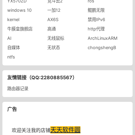
YX570ZD
竞斗云2
ros
windows 10
一加12
鲲鹏无限
kernel
AX6S
禁用IPv6
牛膜皇旗舰店
高通
http代理
AI
无线鼠标
ArchLinuxARM
自媒体
无状态
chongshengB
ntfs
友情链接（QQ:2280885567）
路由器记录
广告
天天软件圆
欢迎关注我的店铺