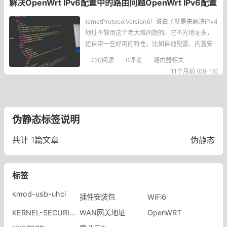
解决OpenWrt IPv6配置中的路由问题OpenWrt IPv6配置
ternetProtocolVersion6）说白了就是来解决IPv4
地址不够用这个老大难问题的。它不光地址多，
还自带一些好用的特性，比如自动配置、内置安
全啥的。而路由呢，就是指你的数据包怎么从A点
420
阅读
0评论
路由器相关
跑到B点，中间经过哪些节点。在OpenWrt里，如
11个月前 (09-16)
果路由没设好，不同子网之间的设备根本没法愉
快聊天。常
伪静态标签说明
共计
1
篇文章
伪静态
标签
kmod-usb-uhci
插件安装包
WiFi6
KERNEL-SECURITY-CHECK-FAILURE
WAN网关地址
OpenWRT