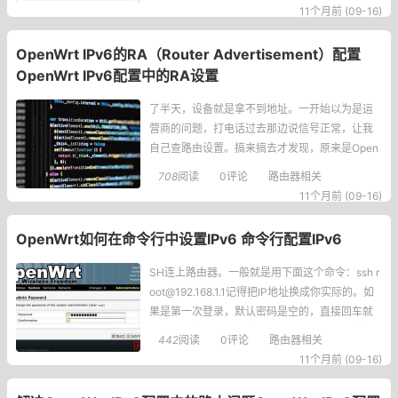
L7应用层协议。说白了，它就是局域网里的“IP地
11个月前 (09-16)
址自动发放员”，负责给设备分配IP地址、子网掩
码、网关这些网络配置。不管你用Mac还是Win
OpenWrt IPv6的RA（Router Advertisement）配置
OpenWrt IPv6配置中的RA设置
了半天，设备就是拿不到地址。一开始以为是运
营商的问题，打电话过去那边说信号正常，让我
自己查路由设置。搞来搞去才发现，原来是Open
Wrt里的RouterAdvertisement（RA）设置没搞
708
阅读
0评论
路由器相关
对！这RouterAdvertisement到底是什么鬼？简单
11个月前 (09-16)
说就是路由器通过ICMPv6协议发的通知包，告诉
网络里的其他设备：“嘿，我
OpenWrt如何在命令行中设置IPv6 命令行配置IPv6
SH连上路由器。一般就是用下面这个命令：ssh r
oot@192.168.1.1记得把IP地址换成你实际的。如
果是第一次登录，默认密码是空的，直接回车就
能进。2.检查当前网络状态先看看现在的网络接口
442
阅读
0评论
路由器相关
和配置情况，搞清楚自己处在什么环境。用这个
11个月前 (09-16)
命令：ip a它会列出所有网络接口的信息，包括有
没有分配到IPv6地址。3.启用IPv6支持