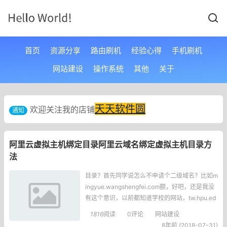
首页
资源分享
路由刷机
经验心得
手机刷机
网站建设
操作系统
其他
关于
天天软件圆
欢迎关注我的店铺
通知
阿里云虚拟主机绑定目录阿里云域名绑定虚拟主机目录方
法
目录？首先同学说怎么不申请个二级域名？比如m
ingyue.wangshengfei.com额，好吧，还是我没
有这个意识，以前都知道学校的网站，tw.hpu.ed
u.cn是一个特别的域名。首先知道了这个叫二级
1816
阅读
0评论
网站建设
域名，于是百度了一下二级域名。二级域名：英
8年前 (2018-07-31)