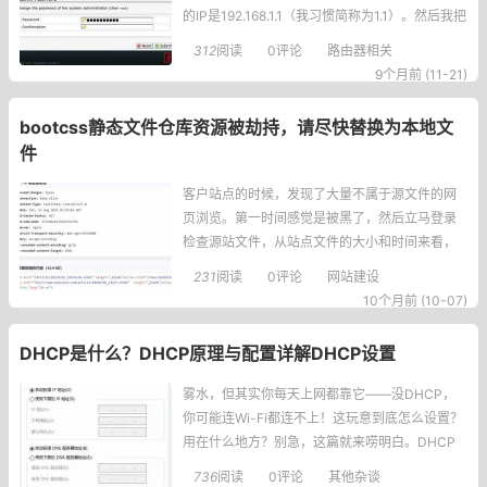
的IP是192.168.1.1（我习惯简称为1.1）。然后我把
AP8220的LAN口用网线连接到光猫的2.5GLAN
312
阅读
0评论
路由器相关
口上。在AP8220的OpenWrt后台，我给它设置了
9个月前 (11-21)
静态IP192.168.1.2（简称1.2）
bootcss静态文件仓库资源被劫持，请尽快替换为本地文
件
客户站点的时候，发现了大量不属于源文件的网
页浏览。第一时间感觉是被黑了，然后立马登录
检查源站文件，从站点文件的大小和时间来看，
应该是正常的。但是我在通过模拟抓取的时候，
231
阅读
0评论
网站建设
发现非法文件的推送还存在！这简直让人头疼，
10个月前 (10-07)
明明文件看起来没问题，可就是有奇怪的流量往
外跑。问题根源在一通检查后，忽然想起此前网
DHCP是什么？DHCP原理与配置详解DHCP设置
络上已经很多文章说公众资源库
雾水，但其实你每天上网都靠它——没DHCP，
你可能连Wi-Fi都连不上！这玩意到底怎么设置？
用在什么地方？别急，这篇就来唠明白。DHCP
全称DynamicHostConfigurationProtocol，属于
736
阅读
0评论
其他杂谈