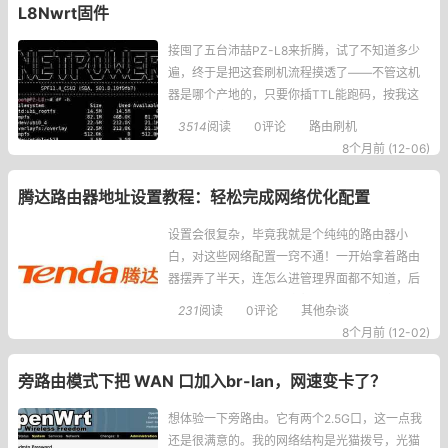
L8Nwrt固件
接囤了五台沛喆PZ-L8来折腾，试了不知道多少
遍，终于是把这套刷机流程摸透了——不管这机
器是哪个产地的，只要你插TTL能跑码，按我这
步骤来就绝对能成！先说说我用的家伙事儿：CH
3514
阅读
0评论
路由刷机
341A编程器跳线到TTL模式、烧录探针（尖头2.5
8个月前 (12-06)
4MM4P+杜邦线），软件用的PuTTYtel0.83-cn
1和Tftpd32v3.51，
腾达路由器地址设置教程：轻松完成网络优化配置
设置会很复杂，毕竟我就是个纯纯的路由器小
白，对这些网络配置一窍不通！一开始拿着路由
器摆弄了半天，连怎么进管理界面都不知道，后
来慢慢摸索下来发现其实超简单，现在把完整过
231
阅读
0评论
其他杂谈
程分享给大家，省得大家走弯路～第一步：连接
8个月前 (12-02)
腾达路由器首先得把路由器和设备连起来啊！我
当时试了两种方式，一种是用网线直接把笔记本
旁路由模式下把 WAN 口加入br-lan，网速变卡了？
插在路由器的LAN端口上，另一种是直接连
想体验一下旁路由。它有两个2.5G口，这一点我
还是很满意的。我的网络结构是光猫拨号，光猫