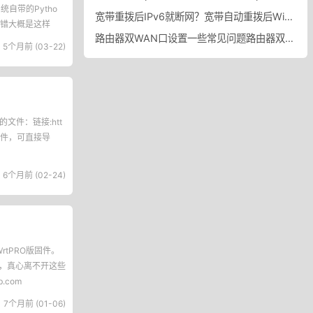
统自带的Pytho
宽带重拨后IPv6就断网？宽带自动重拨后Win10的IPv6失效
报错大概是这样
路由器双WAN口设置一些常见问题路由器双WAN口设置踩坑
5个月前 (03-22)
分享的文件：链接:htt
上面的附件，可直接导
6个月前 (02-24)
tPRO版固件。
心，真心离不开这些
b.com
7个月前 (01-06)