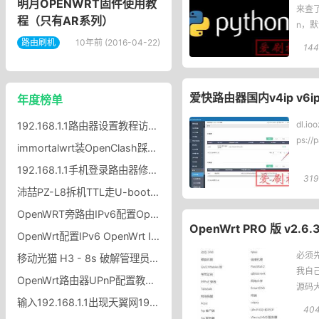
明月OPENWRT固件使用教
来查了
程（只有AR系列）
n，
的，你们
路由刷机
10年前 (2016-04-22)
144
爱快路由器国内v4ip v6
年度榜单
dl.i
192.168.1.1路由器设置教程访问192.168.1.1的方法
ps:/
immortalwrt装OpenClash踩坑记，图标不显示 + UDP 冲突？
192.168.1.1手机登录路由器修改wifi密码？
319
沛喆PZ-L8拆机TTL走U-boot刷116MiB大分区沛喆PZ-L8Nwrt固件
OpenWRT旁路由IPv6配置OpenWRT旁路由开启IPv6协议方法
OpenWrt PRO 版 v2
OpenWrt配置IPv6 OpenWrt IPv6自动分配给局域网设备
必须
移动光猫 H3 - 8s 破解管理员密码
我自己
OpenWrt路由器UPnP配置教程OpenWrt路由器UPnP开启设置规则
源码大佬
输入192.168.1.1出现天翼网192.168.1.1出现中国电信天翼网关怎么办
40