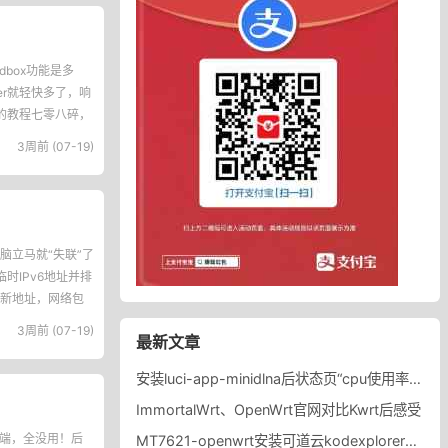
odbox功能是多
er就轻快多了，响
上的教程七零八碎，
3周前 (07-19)
脑立马就“失联”了
时IPv6地址并排
新地址，网络包
3周前 (07-19)
最新文章
安装luci-app-minidlna后状态页“cpu使用率“显示虚高，排除过程记录。
ImmortalWrt、OpenWrt官网对比Kwrt后感受
终端，全没用！后
MT7621-openwrt安装可道云kodexplorer轻量化NAS