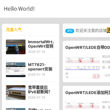
月度人气
欢迎关注我的店铺
通知
ImmortalWrt、
OpenWrt官网
OpenWRT/LEDE自带
对比Kwrt后感
2026-07-19
受
前比
析功
MT7621-
现，
openwrt安装
可道云
DNS
2026-07-19
325
kodexplorer
轻量化NAS
宽带重拨后
IPv6就断网？
OpenWRT/LEDE添加
宽带自动重拨
2026-07-19
后Win10的
ad
IPv6失效
题，就