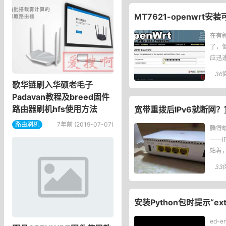
MT7621-openwrt安装
在有新
了，
应迅速
自己
36
歌华链刷入华硕老毛子
Padavan教程及breed固件
路由器刷机hfs使用方法
宽带重拨后IPv6就断网？
路由刷机
7年前 (2019-07-07)
腾得
——
站着
全往
33
安装Python包时提示“exter
ed-