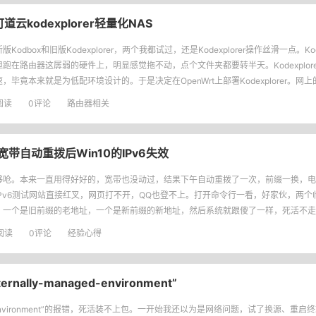
可道云kodexplorer轻量化NAS
版Kodbox和旧版Kodexplorer，两个我都试过，还是Kodexplorer操作丝滑一点。K
但跑在路由器这孱弱的硬件上，明显感觉拖不动，点个文件夹都要转半天。Kodexplor
，毕竟本来就是为低配环境设计的。于是决定在OpenWrt上部署Kodexplorer。网
踩了不少坑，这里把
阅读
0评论
路由器相关
宽带自动重拨后Win10的IPv6失效
够呛。本来一直用得好好的，宽带也没动过，结果下午自动重拨了一次，前缀一换，电
IPv6测试网站直接红叉，网页打不开，QQ也登不上。打开命令行一看，好家伙，两个临
，一个是旧前缀的老地址，一个是新前缀的新地址，然后系统就跟傻了一样，死活不走
老地址扔，可老地址前缀都失效了，能通才有鬼
阅读
0评论
经验心得
nally-managed-environment”
environment”的报错，死活装不上包。一开始我还以为是网络问题，试了换源、重启