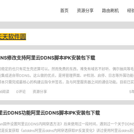
首页
资源分享
路由刷机
经
天天软件圆
DDNS修改支持阿里云DDNS脚本IPK安装包下载
较稳定的也只有花生壳还算可以。然而免费的东西，难免有域名不好听、偶尔抽风等毛
能集成进自带DDNS。这么做的优点，是将管理界面、IP检测、启停、日志等外围功
脚本只需完成最核心的构建云指令并签名，及与阿里服务器之间的通信功能。目前已实
功能。适用于OpenWRT/LEDE自带DDNS客户端的阿
6
阅读
0评论
资源分享
5年
阿里云DDNS功能阿里云DDNS脚本IPK安装包下载
avan固件设置阿里云DDNS内网穿透方法》后来使用过一段时间，遇到过一个关于DDN
是反复获取《aliddns阿里云ddns内网穿透获取IP反复变化》讲过使用阿里云ddn