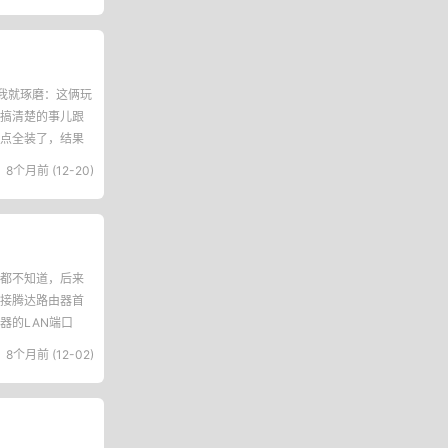
我就琢磨：这俩玩
搞清楚的事儿跟
点全装了，结果
8个月前 (12-20)
都不知道，后来
接腾达路由器首
器的LAN端口
8个月前 (12-02)