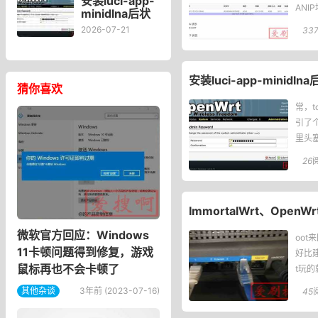
安装luci-app-
ANI
minidlna后状
态页“cpu使用
2026-07-21
33
率“显示虚高，
排除过程记
录。
安装luci-app-mini
猜你喜欢
常，t
引了
里头
26
ImmortalWrt、Open
微软官方回应：Windows
oot
11卡顿问题得到修复，游戏
好比
鼠标再也不会卡顿了
t玩
其他杂谈
3年前 (2023-07-16)
45