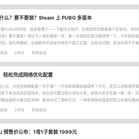
么？要不要装？Steam 上 PUBG 多版本
下载PUBG的时候，直接看懵了——下载完主程序，后面居然还跟着两个安装包，当时
是啥？要不要装？相信不少朋友跟我一样，第一次遇到这情况都得愣一下，今天就把我
唠唠。首先明确说，这俩额外的安装包根本不是正式服，全是测试服！我当初傻乎乎差
一堆硬盘空间，后来才发现完全没必要。你要是只玩正式服，下载第一个主程序就
阅读
0评论
其他杂谈
：轻松完成网络优化配置
器小白，对这些网络配置一窍不通！一开始拿着路由器摆弄了半天，连怎么进管理界面
摸索下来发现其实超简单，现在把完整过程分享给大家，省得大家走弯路～第一步：连
把路由器和设备连起来啊！我当时试了两种方式，一种是用网线直接把笔记本插在路由
另一种是直接连路由器的默认无线网络（路由器底部一般会印默认WiFi名），两种都
阅读
0评论
其他杂谈
金山 预售价公布：1母1子套装 1999元