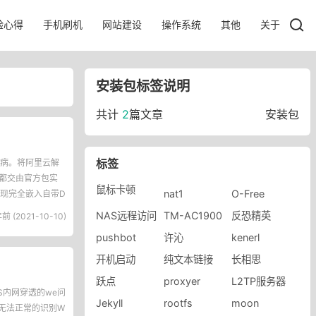
验心得
手机刷机
网站建设
操作系统
其他
关于
安装包标签说明
共计
2
篇文章
安装包
标签
病。将阿里云解
能都交由官方包实
鼠标卡顿
nat1
O-Free
现完全嵌入自带D
NAS远程访问
TM-AC1900
反恐精英
前 (2021-10-10)
pushbot
许沁
kenerl
开机启动
纯文本链接
长相思
跃点
proxyer
L2TP服务器
S内网穿透的we问
Jekyll
rootfs
moon
s后无法正常的识别W