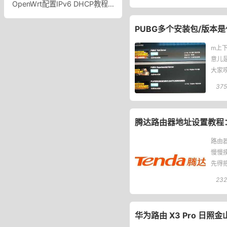
OpenWrt配置IPv6 DHCP教程OpenWrt中配置IPv6的DHCP功能
PUBG多个安装包/版本是什
m上
意儿
大家
占了
375
腾达路由器地址设置教程
路由
慢慢
先得
上，
232
华为路由 X3 Pro 日照