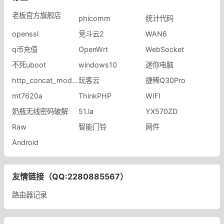
老板官方旗舰店
phicomm
统计代码
openssl
竞斗云2
WAN6
q币充值
​OpenWrt
WebSocket
不死uboot
windows10
迷你电脑
http_concat_module
玩客云
捷稀Q30Pro
mt7620a
ThinkPHP
WIFI
奶瓶无线密码破解
51.la
YX570ZD
Raw
智能门铃
网件
Android
友情链接（QQ:2280885567）
路由器记录