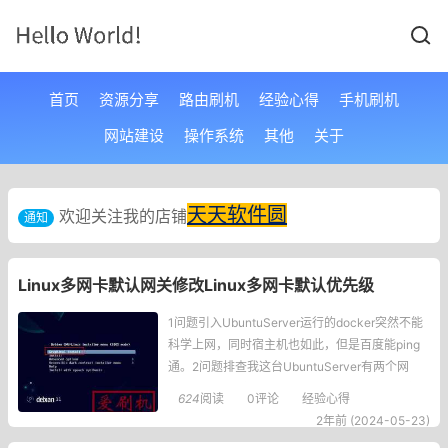
首页
资源分享
路由刷机
经验心得
手机刷机
网站建设
操作系统
其他
关于
天天软件圆
欢迎关注我的店铺
通知
Linux多网卡默认网关修改Linux多网卡默认优先级
1问题引入UbuntuServer运行的docker突然不能
科学上网，同时宿主机也如此，但是百度能ping
通。2问题排查我这台UbuntuServer有两个网
卡，一个是以太网，一个是无线网。以太网连接
624
阅读
0评论
经验心得
了可以科学的路由器，而无线网则连接了一个普
2年前 (2024-05-23)
通的路由器。猜测数据没