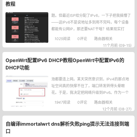
教程
题。但最近ISP给分配了IPv6，一下子把我搞懵了
——这IPv6不是说地址多到用不完吗，每个设备
都能有公网IP，那还要NAT干啥？结果现实打
脸，有些场景下还是得用类似IPv4NAT的功能，
1025
阅读
0评论
路由器相关
比如内网设备隐私保护或者多WAN分流时避免地
11个月前 (09-15)
址冲突。OpenWrt官方其实不推荐在IPv6下用传
统NAT，但提供了一个叫NPTv6（NetworkPrefix
OpenWrt配置IPv6 DHCP教程OpenWrt中配置IPv6的
Translation）的替代
DHCP功能
泡都要连上网。某天突然意识到，IPv4的那点地
址空间真的快撑不住了，端口转发转得头晕眼
花。于是，我决定把网络升级到IPv6。作为一个
软路由爱好者，我的主力路由系统一直是OpenWr
1947
阅读
0评论
路由器相关
t，但在配置IPv6的DHCP时，确实也踩过一些
12个月前 (08-27)
坑。今天，我就把这段经历和最终成功的配置方
法整理出来，希望能帮到同样想拥抱IPv6新时代
自编译immortalwrt dns解析失败ping提示无法连接到端
的你。IPv6逐渐成为网络通信的新标准，相比于I
口
Pv4，I