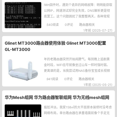
lWrt固件时，遇到个诡异的网络故障：明明能获取
公网IP，网速测试却完全失效，DNS解析更是彻
底罢工。这个问题困扰了我整整两天，各种常规
解法都试遍了却毫无进展，最后竟靠一个网关跃
540
阅读
0评论
路由器相关
点设置意外解决。下面记录下这次踩坑经历和解
1年前 (2025-07-27)
决方案，给遇到类似问题的朋友参考。故障现
象：网络断连整个故障过程是这样的：
Glinet MT3000路由器使用体验 Glinet MT3000配置
GL-MT3000
年的老路由器突然开始闹脾气。每到晚上追剧黄
金时段，WiFi信号就像坐过山车一样时强时弱。
更离谱的是，当我尝试用NAS备份宝宝成长视频
时，传输速度竟然比蜗牛还慢！在连续经历了3次
941
阅读
0评论
路由器相关
游戏掉线被队友举报、5次视频会议卡成PPT之
1年前 (2025-05-21)
后，我决定彻底解决这个网络噩梦——于是Glinet
MT3000就这样走进了我的生活。‌GL-MT3000
华为Mesh组网 华为路由器智联组网 华为无线mesh组网
的配置信息
尴尬冲淡。我家158㎡的大平层原本装修时没考虑
网络布局，单台路由器在承重墙面前像个手足无