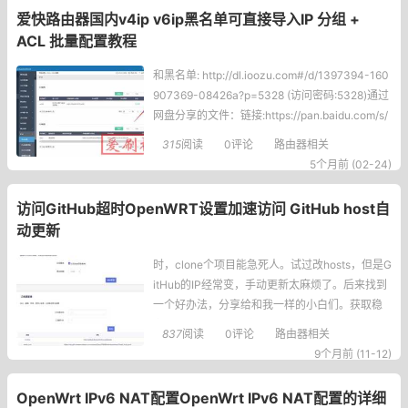
爱快路由器国内v4ip v6ip黑名单可直接导入IP 分组 +
ACL 批量配置教程
和黑名单: http://dl.ioozu.com#/d/1397394-160
907369-08426a?p=5328 (访问密码:5328)通过
网盘分享的文件：链接:https://pan.baidu.com/s/
1xpR_lWXyEaayvp6vDwJRmA?pwd=
315
阅读
0评论
路由器相关
5个月前 (02-24)
访问GitHub超时OpenWRT设置加速访问 GitHub host自
动更新
时，clone个项目能急死人。试过改hosts，但是G
itHub的IP经常变，手动更新太麻烦了。后来找到
一个好办法，分享给和我一样的小白们。获取稳
定的hosts源首先我们需要一个能自动更新的host
837
阅读
0评论
路由器相关
s源，这里推荐：https://github-hosts.tinsfox.co
9个月前 (11-12)
m/hosts这个地址会定期更新Git
OpenWrt IPv6 NAT配置OpenWrt IPv6 NAT配置的详细