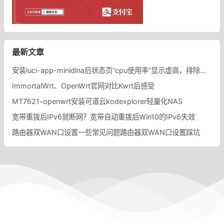
最新文章
安装luci-app-minidlna后状态页“cpu使用率“显示虚高，排除过程记录。
ImmortalWrt、OpenWrt官网对比Kwrt后感受
MT7621-openwrt安装可道云kodexplorer轻量化NAS
宽带重拨后IPv6就断网？宽带自动重拨后Win10的IPv6失效
路由器双WAN口设置一些常见问题路由器双WAN口设置踩坑