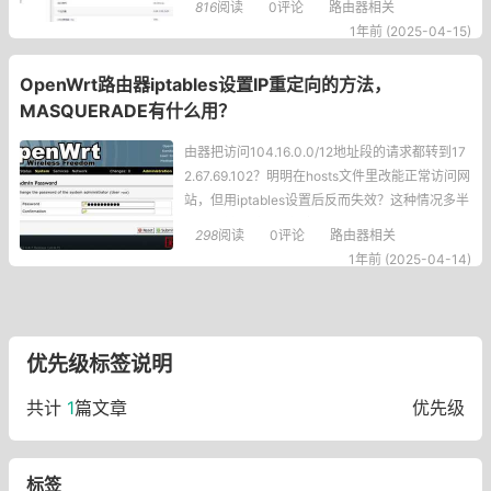
816
阅读
0评论
路由器相关
备偶尔能获取IPv
1年前 (2025-04-15)
OpenWrt路由器iptables设置IP重定向的方法，
MASQUERADE有什么用？
由器把访问104.16.0.0/12地址段的请求都转到17
2.67.69.102？明明在hosts文件里改能正常访问网
站，但用iptables设置后反而失效？这种情况多半
是NAT转发链条没接完整！终极解决方案在SSH
298
阅读
0评论
路由器相关
中依次执行这些命令（建议复制粘贴）：#开启内
1年前 (2025-04-14)
核转发功能（关键开关！）echo1>/pr
优先级标签说明
共计
1
篇文章
优先级
标签