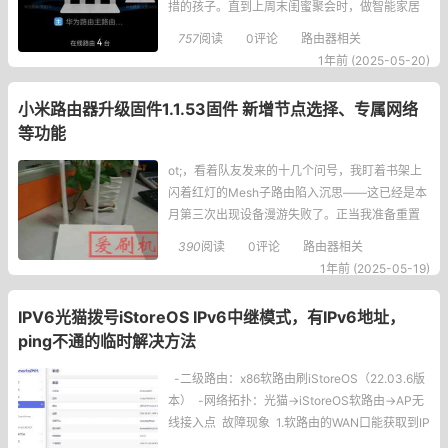
措的孩子。直到上周末闺蜜聚会时，做智能家居
的设计师小米看到我边举着手机找信号边倒红酒
757
阅读
0评论
路由器相关
的滑稽模样，神秘一笑："该给你的房子装个神经
1年前 (2025-05-20)
系统了"——于是有了这篇用血泪教训换来的华为
Mesh组网指南。一、组网前看着满地的路由器和
小米路由器升级固件1.1.53固件 新增节点选择、专属网络
网线，我突然意识到：好的网络
等功能
ot;，看着队友发来的十几个问号，我盯着书架上
闪着红灯的Mesh子路由陷入沉思——这已经是本
月第三次出现设备漫游失败了。正当我准备重置
整个网络时，手机突然弹出了1.1.53固件更新推
390
阅读
0评论
路由器相关
送，更新日志里醒目的"修复主动漫游丢包"字样让
1年前 (2025-05-19)
我立刻点了升级。经过一周深度使用，这台性能
怪兽终于展现出它真正的实力。▍这次更新到底
IPV6光猫拨号iStoreOS IPv6中继模式，有IPv6地址，
有多重磅？
ping不通的临时解决方法
-二级路由：x86软路由刷iStoreOS（22.03.6版
本） -网络拓扑：光猫→iStoreOS软路由→AP无
线接入点 故障现象 1.软路由的WAN口能获取到IP
v6地址，但IPv6测试网站显示失败。 2.局域网设