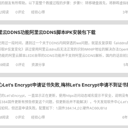
境的朋友有所帮助。以下是整个救援过程的步骤：步骤1：转移硬盘首先，将群晖虚拟
VE的DiskAction中
2
阅读
0评论
经验心得
3年
阿里云DDNS功能阿里云DDNS脚本IPK安装包下载
用过一段时间，遇到过一个关于DDNS内网穿透的we问题，就是反复获取《aliddns阿
取IP反复变化》讲过使用阿里云ddns后无法正常的识别WANIP地址的解决办法OpenWR
S功能的阿里云脚本LEDE自带的DDNS功能并不支持阿里云DDNS解析，国内的话目
壳还算
69
阅读
0评论
资源分享
5年
et's Encrypt申请证书失败,梅林Let's Encrypt申请不到证
的Let'sEncrypt，一直显示正在更新，使用https访问动态域名提示不安全，说明
384固件更新有预告修复这个问题，但更新后并不能解决）。今天发现软件中心Let'sEn
如何，但还是申请失败。配置如下：1.固件384.14_02.硬件AC66UB1d
8
阅读
0评论
经验心得
6年