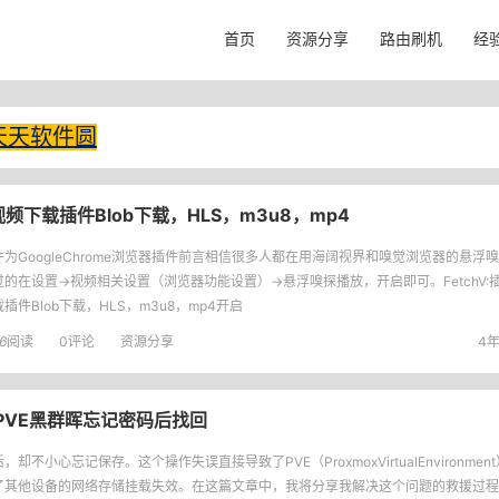
首页
资源分享
路由刷机
经
天天软件圆
视频下载插件Blob下载，HLS，m3u8，mp4
件为GoogleChrome浏览器插件前言相信很多人都在用海阔视界和嗅觉浏览器的悬浮
的在设置->视频相关设置（浏览器功能设置）->悬浮嗅探播放，开启即可。FetchV:
插件Blob下载，HLS，m3u8，mp4开启
6
阅读
0评论
资源分享
4年
PVE黑群晖忘记密码后找回
，却不小心忘记保存。这个操作失误直接导致了PVE（ProxmoxVirtualEnvironme
了其他设备的网络存储挂载失效。在这篇文章中，我将分享我解决这个问题的救援过程