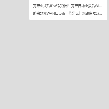
宽带重拨后IPv6就断网？宽带自动重拨后Win10的IPv6失效
路由器双WAN口设置一些常见问题路由器双WAN口设置踩坑