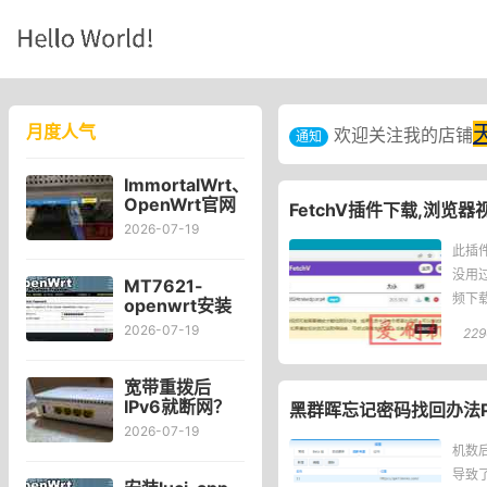
月度人气
欢迎关注我的店铺
通知
ImmortalWrt、
OpenWrt官网
FetchV插件下载,浏览器
对比Kwrt后感
2026-07-19
受
此插
没用过
MT7621-
频下载
openwrt安装
可道云
2026-07-19
229
kodexplorer
轻量化NAS
宽带重拨后
IPv6就断网？
黑群晖忘记密码找回办法
宽带自动重拨
2026-07-19
后Win10的
机数后
IPv6失效
导致