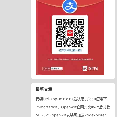
最新文章
安装luci-app-minidlna后状态页“cpu使用率“显示虚高，排除过程记录。
ImmortalWrt、OpenWrt官网对比Kwrt后感受
MT7621-openwrt安装可道云kodexplorer轻量化NAS