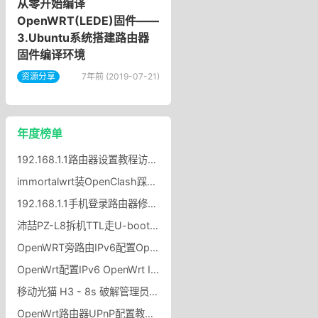
从零开始编译
OpenWRT(LEDE)固件——
3.Ubuntu系统搭建路由器
固件编译环境
资源分享
7年前 (2019-07-21)
年度榜单
192.168.1.1路由器设置教程访问192.168.1.1的方法
immortalwrt装OpenClash踩坑记，图标不显示 + UDP 冲突？
192.168.1.1手机登录路由器修改wifi密码？
沛喆PZ-L8拆机TTL走U-boot刷116MiB大分区沛喆PZ-L8Nwrt固件
OpenWRT旁路由IPv6配置OpenWRT旁路由开启IPv6协议方法
OpenWrt配置IPv6 OpenWrt IPv6自动分配给局域网设备
移动光猫 H3 - 8s 破解管理员密码
OpenWrt路由器UPnP配置教程OpenWrt路由器UPnP开启设置规则