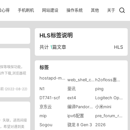
验心得
手机刷机
网站建设
操作系统
其他
关于
HLS标签说明
共计
1
篇文章
HLS
标签
嗅探等嗅探功能，
插件下载,浏览器视
hostapd-mbedtls
web_shell_cmd.gch
h2ofloss惠齿旗舰店
N1
斐讯
ping
前 (2022-08-22)
DT741-scf
ext4
Logitech Options Daemon
京东云
编译Pandorabox固件
小米mini
mip
ipv6配置
pre_forum_rsscache
nt）失联，进而间接
Sogou
骁龙 8 Gen 3
2026
，希望对遇到类