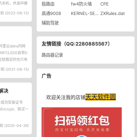
机关机，并选中硬
极路由
fw4防火墙
CPE
前 (2023-08-12)
高通9008
KERNEL-SECURITY-CHECK-FAILURE
ZXRules.dat
辅助驾驶
友情链接（QQ:2280885567）
里云ddns内网
T/LEDE自带D
路由器记录
前比较稳定的也只有
前 (2021-08-15)
广告
书解决
天天软件圆
欢迎关注我的店铺
没有成功安装证书
crypt，就试一
前 (2020-04-26)