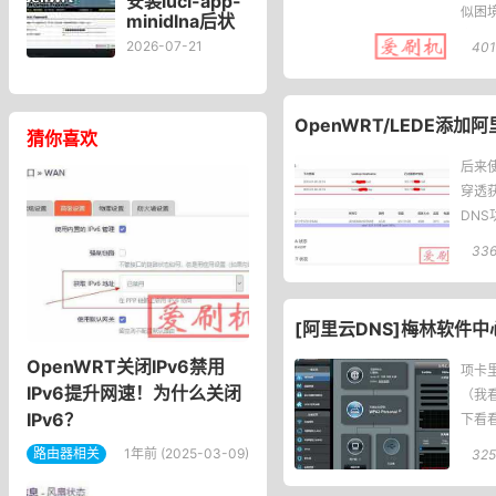
安装luci-app-
似困
minidlna后状
盘，在P
态页“cpu使用
2026-07-21
401
率“显示虚高，
排除过程记
录。
OpenWRT/LEDE添加
猜你喜欢
后来使
穿透获
DN
花生
33
[阿里云DNS]梅林软件中心L
OpenWRT关闭IPv6禁用
项卡里
IPv6提升网速！为什么关闭
（我看
IPv6？
下看看
路由器相关
1年前 (2025-03-09)
325