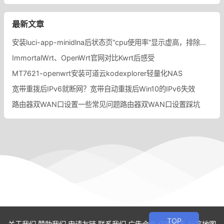
最新文章
安装luci-app-minidlna后状态页“cpu使用率“显示虚高，排除过程记录。
ImmortalWrt、OpenWrt官网对比Kwrt后感受
MT7621-openwrt安装可道云kodexplorer轻量化NAS
宽带重拨后IPv6就断网？宽带自动重拨后Win10的IPv6失效
路由器双WAN口设置一些常见问题路由器双WAN口设置踩坑