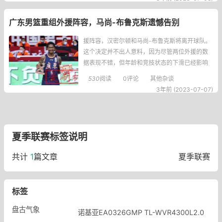
投篮。在徐昕和黄明依这两位内线球员的指导
中，他要求他们一手握一个小球，另一只手运球
广东男篮重组外援阵容，马尚-布鲁克斯遗憾告别
篮下进攻。这些训练项目在国外常见，但在国内
篮球队并不多见。目前，除了这位训练师外，广
援阵容，汉密尔顿和马尚-布鲁克斯将离开球队。
东队还未完全确定其他外
这个决定并不出人意料，因为尽管两位外援的数
据表现不错，但年龄和竞技状态的下滑已经影响
了他们的球队贡献。广东男篮总经理朱芳雨已经
530
阅读
0评论
其他杂谈
亲自前往美国考察潜在的新外援，其中前国王队
3年前 (2023-07-07)
中锋凯塔是一个备受期待的选择。汉密尔顿是广
东男篮的大外援，他在场均14.1分、6.7个篮板和
2.1次助攻的
夏季联赛标签说明
共计
1
篇文章
夏季联赛
标签
盘古气象
诺基亚EA0326GMP
​TL-WVR4300L2.0