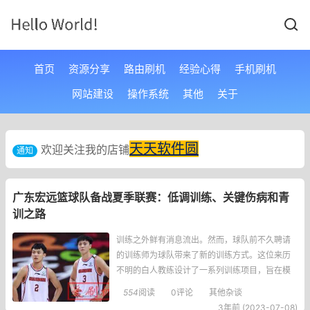
首页
资源分享
路由刷机
经验心得
手机刷机
网站建设
操作系统
其他
关于
天天软件圆
欢迎关注我的店铺
通知
广东宏远篮球队备战夏季联赛：低调训练、关键伤病和青
训之路
训练之外鲜有消息流出。然而，球队前不久聘请
的训练师为球队带来了新的训练方式。这位来历
不明的白人教练设计了一系列训练项目，旨在模
拟实战中对手的干扰。例如，他设置了障碍物以
554
阅读
0评论
其他杂谈
增加球员运球的难度，还使用手持棒子干扰球员
3年前 (2023-07-08)