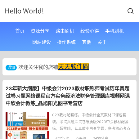
首页
资源分享
路由刷机
经验心得
手机刷机
网站建设
操作系统
其他
关于
天天软件圆
欢迎关注我的店铺
通知
23年新大纲版】中级会计2023教材职称师考试历年真题
试卷习题网络课程官方实务经济法财务管理题库视频网课
中欣会计教练_晶旭阳光图书专营店
023教材配套练，中级会计全真教材书课包套
装，考试真题库试卷纸质版2023中会教材配套
练，超赞哦，认真啃小白变学霸，备考核心考点
全覆盖。，23年新大纲版】中级会计2023教材职
527
阅读
0评论
好物分享