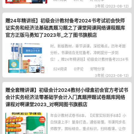
称师考试历年真题试卷习题网络课程官方实务经
3年前 (2023-08-12)
济法财务管理题库视频网课中欣会计教练，河南
郑州晶旭阳光图书专营店，中级会计考试真题库
赠24年精讲班】初级会计教材备考2024书考试初会快师
纸质版2023教材配套
证实务和经济法基础真题习题之了课堂网课网络课程题库
官方正版马勇知了2023年_之了图书旗舰店
时，新版教材、章节讲课，深挖难点，历年考题
分析，书课结合无忧备考，冲刺提分一步到
位！，赠24年精讲班】初级会计教材备考2024书
考试初会快师证实务和经济法基础真题习题之了
524
阅读
0评论
好物分享
课堂网课网络课程题库官方正版马勇知了2023
3年前 (2023-08-12)
年，北京之了图书旗舰店，23年初级会计实务旗
舰店，初级会计职称考试/书籍/杂志/报纸，原
赠全套精讲课】初级会计2024教材小绿盒初会官方考试书
价：100、折扣价：39.8之了图书旗舰店：书籍/
会计实务经济法零基础学会计入门真题押题试卷题库网络
杂志/
课程对啊课堂2023_对啊网图书旗舰店
年会计教材试卷书8本，【买家实际到手8本】小
白快速上手！量身打造，通俗易懂，书课同步名
师教学，图标结合，重点标识，扫码看课，让你