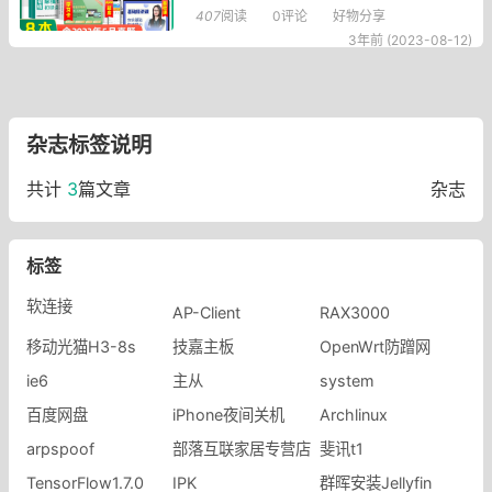
轻松胜任会记工作，一本就会！走向蜕变之路~
407
阅读
0评论
好物分享
【赠运费险】，赠全套精讲课】初级会计2024教
3年前 (2023-08-12)
材小绿盒初会官方考试书会计实务经济法零基础
学会计入门真题押题试卷题库网络课程对啊课堂2
023，北京
杂志标签说明
共计
3
篇文章
杂志
标签
软连接
AP-Client
RAX3000
移动光猫H3-8s
技嘉主板
OpenWrt防蹭网
ie6
主从
system
百度网盘
iPhone夜间关机
Archlinux
arpspoof
部落互联家居专营店
斐讯t1
TensorFlow1.7.0
IPK
群晖安装Jellyfin