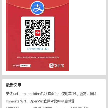
最新文章
安装luci-app-minidlna后状态页“cpu使用率“显示虚高，排除过程记录。
ImmortalWrt、OpenWrt官网对比Kwrt后感受