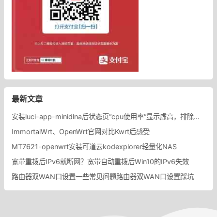
最新文章
安装luci-app-minidlna后状态页“cpu使用率“显示虚高，排除过程记录。
ImmortalWrt、OpenWrt官网对比Kwrt后感受
MT7621-openwrt安装可道云kodexplorer轻量化NAS
宽带重拨后IPv6就断网？宽带自动重拨后Win10的IPv6失效
路由器双WAN口设置一些常见问题路由器双WAN口设置踩坑