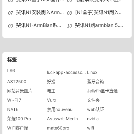
斐讯N1安装刷入Armbian系统后安装BT宝塔面板教程
[N1盒子]斐讯N1刷入ArchLinuxARM容器，N1盒子启动运行ArchLinuxARM容器系统
斐讯N1-ArmBian系统安装宝塔面板斐讯N1刷入支持FullCone Nat的Armbian系统
斐讯N1刷armbian 5.77写入emmc后进行优化设置
标签
IIS6
luci-app-accesscontrol-plus
Linux
AST2500
好搜
蓝牙音箱
网站背景图片
电工
Jellyfin显卡直通
Wi-Fi 7
Vultr
文件夹
NAT6
禁用nouveau
web认证
荣耀100 Pro
Asuswrt-Merlin
nvidia
WiFi客户端
mate60pro
wifi