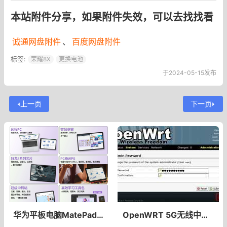
本站附件分享，如果附件失效，可以去找找看
诚通网盘附件
、
百度网盘附件
标签:
荣耀8X
更换电池
于2024-05-15发布
上一页
下一页
华为平板电脑MatePad 11英寸柔光版大学生学习护眼网课绘画游戏屏_天猫超市
OpenWRT 5G无线中继信号“无线未开启或未关联”问题