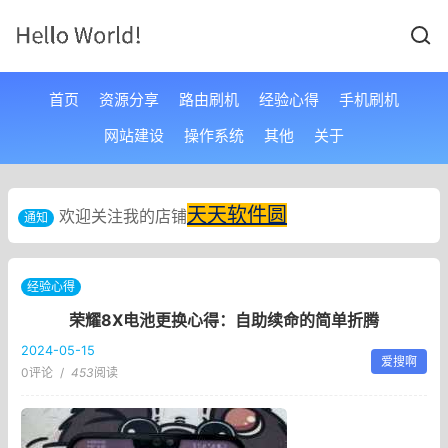
首页
资源分享
路由刷机
经验心得
手机刷机
网站建设
操作系统
其他
关于
天天软件圆
欢迎关注我的店铺
通知
经验心得
荣耀8X电池更换心得：自助续命的简单折腾
2024-05-15
爱搜啊
0评论
/
453
阅读