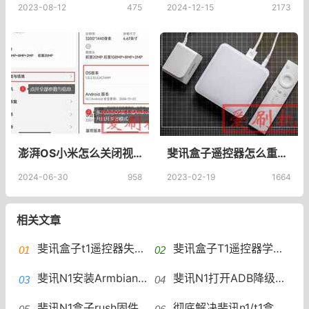
2023-08-12
475
2024-12-15
2173
澎湃OS小米怎么关闭视频彩铃
斐讯盒子遥控器怎么重新配对？斐讯遥控器如何重新配对？
2024-06-30
958
2023-02-19
1664
相关文章
斐讯盒子t1遥控器失灵解决,斐讯盒子n1盒子遥控器配对教程
斐讯盒子T1遥控器学习电视遥控器,斐讯盒子遥控器配对
斐讯N1安装Armbian配置与优化部署甜糖程序
斐讯N1打开ADB降级后刷入支持FullCone Nat的Armbian系统并写入eMMC
斐讯N1盒子rush固件安卓android crontab定时执行脚本支持启动任意程序
彻底解决斐讯n1/t1盒子谷歌google youtube账号无法登录问题