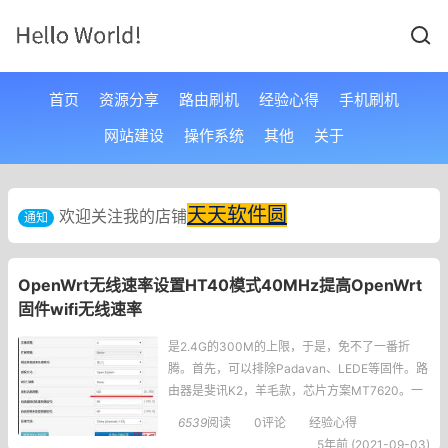
首页
资源分享
路由刷机
经验心得
手机刷机
网站建设
操作系统
其他
关于
天天软件圆
欢迎关注我的店铺
通知
OpenWrt无线速率设置HT40模式40MHz提高OpenWrt
固件wifi无线速率
是2.4G的300M的上限，于是，免不了一番折
腾。首先，可以排除Padavan、LEDE等固件。路
由器是斐讯K2，羊毛款，芯片方案MT7620。一
开始OpenWrt上没有无线驱动，可玩性很差，于
6539
阅读
0评论
经验心得
是有人做了驱动的移植，github上面可以搜到当
5年前 (2021-09-03)