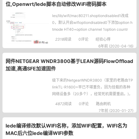
位,Openwrt/lede脚本自动修改WiFi密码脚本
les/lib/wifi/mac80211.shoptiondisabled1改成
0，默认开启wifioptiondisabled0下添加option h
tmode HT40+option channel 1option countr
y CNoption nosca
2318
阅读
0评论
经验心得
6年前 (2020-04-16)
网件NETGEAR WNDR3800基于LEAN源码FlowOffload
加速,高通SFE加速固件
级下来的NetgearWNDR3800（家里的老路由TP
linkTL-R1600+早已不堪重负，因为挂载的各种
网络设备多（20多个），经常死机需要重启。)，
看参数比TL-R1660+好多了，立马上山来学习个
4872
阅读
0评论
路由刷机
人在玩路由方面纯小白，不过因为工作关系，多
7年前 (2020-01-27)
少有一点linux指令基础，通过几个小时翻阅山上
各位大神的帖
lede编译修改默认WIFI名称，添加WIFI配置，WIFI名为
MAC后六位lede编译WIFI参数