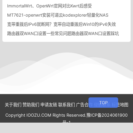
ImmortalWrt、OpenWrt官网对比Kwrt后感受
MT7621-openwrt安装可道云kodexplorer轻量化NAS
宽带重拨后IPv6就断网？宽带自动重拨后Win10的IPv6失效
路由器双WAN口设置一些常见问题路由器双WAN口设置踩坑
关于我们
赞助我们
申请友链
联系我们
广告合作
侵删联系
标签地图
Copyright IOOZU.COM Rights Reserved.
豫ICP备2024061900
号-1
Power By
Z-BlogPHP
.Theme By
xunm_jizhicms