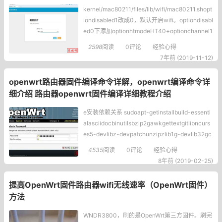
kernel/mac80211/files/lib/wifi/mac80211.shopt
iondisabled1改成0，默认开启wifi。optiondisabl
ed0下添加optionhtmodeHT40+optionchannel1
optioncountryCNoptionnoscan1o
2598
阅读
0评论
经验心得
7年前 (2019-11-12)
openwrt路由器固件编译命令详解，openwrt编译命令详
细介绍 路由器openwrt固件编译详细教程介绍
e安装依赖关系 sudoapt-getinstallbuild-essenti
alasciidocbinutilsbzip2gawkgettextgitlibncurs
es5-devlibz-devpatchunzipzlib1g-devlib32gc
c1libc6-dev-i386subversionflexuglifyjsgit
4535
阅读
0评论
经验心得
8年前 (2019-02-25)
提高OpenWrt固件路由器wifi无线速率（OpenWrt固件）
方法
WNDR3800，刷的是OpenWrt第三方固件。刷完