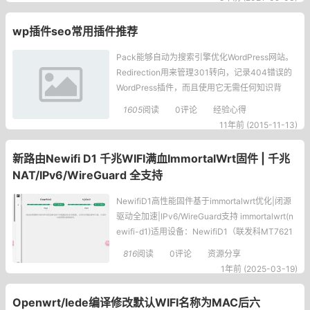
年的那些移植方案，Padavan属于当年的一种方
案的延续，后来有人实现了MT7620的驱动，再
wp插件seo常用插件推荐
后来，一个很火的OpenWrt的分支LEDE，也
Pack能够自动为搜索引擎优化WordPress网站。
Redirection用来管理301转向，记录404错误的
WordPress插件，而且使用它无需任何知识背
景。SearchEverything可通过选项面板增强Word
1605
阅读
0评论
经验心得
Press的默认搜索功能。HeadSpace2几乎能够操
11年前 (2015-11-13)
纵网站meta的所有信息，包括高级标签，分析和
多个插件。它是WordPress最佳的SEO解决方
新路由Newifi D1 千兆WIFI满血ImmortalWrt固件 | 千兆
NAT/IPv6/WireGuard 全支持
NewifiD1高性能固件基于immortalwrt优化|闭源
驱动全加速|IPv6/WireGuard支持 immortalwrt(n
ewifi-d1)适用设备：NewifiD1（联发科MT7621
A平台）&nbs
816
阅读
0评论
资源分享
1年前 (2025-03-19)
Openwrt/lede编译修改默认WIFI名称为MAC后六