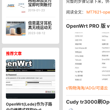
网站添加支付
完整的步骤记录下来，供
宝即时到账付
款POST捐赠按
2019-01-23
阅读全文：
MT7621-op
钮
倍思蓝牙耳机
OpenWrt PRO 版
真无线运动无
延迟适用于苹
2023-08-12
果华为游戏小
米vivo双耳
w04超长待机
续航oppo半入
推荐文章
耳式mate30降
噪粉色
_baseus倍思
旗舰店
r/购物海淘/ADG/可道云
Cudy tr3000刷
OpenWrt(Lede)作为子路