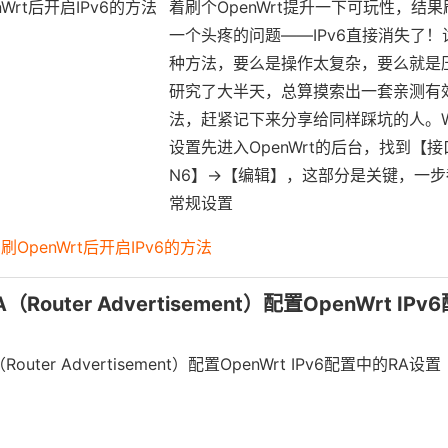
着刷个OpenWrt提升一下可玩性，结
一个头疼的问题——IPv6直接消失了
种方法，要么是操作太复杂，要么就是
研究了大半天，总算摸索出一套亲测有
法，赶紧记下来分享给同样踩坑的人。W
设置先进入OpenWrt的后台，找到【接
N6】->【编辑】，这部分是关键，一步
常规设置
00刷OpenWrt后开启IPv6的方法
A（Router Advertisement）配置OpenWrt IP