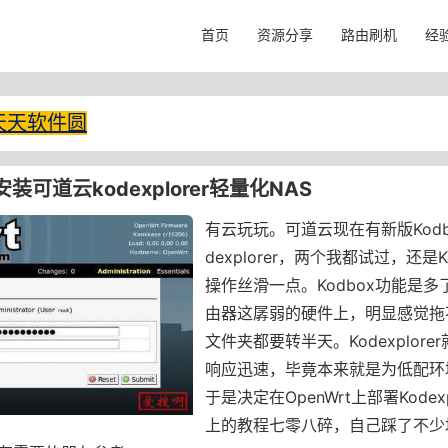
首页
资源分享
路由刷机
经
天天软件圆
t安装可道云kodexplorer轻量化NAS
有云玩玩。可道云现在有新版Kodb
dexplorer，两个我都试过，还是Kod
操作丝滑一点。Kodbox功能是
由器这孱弱的硬件上，明显感觉拖
文件夹都要转半天。Kodexplor
响应迅速，毕竟本来就是为低配环
于是决定在OpenWrt上部署Kodexp
上的教程七零八碎，自己踩了不少