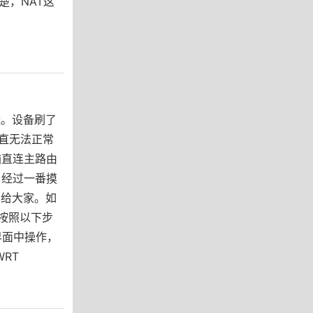
楚，NAT这
能。设备刷了
6一直无法正常
脑直连主路由
。经过一番摸
享给大家。如
以按照以下步
界面中操作，
RT