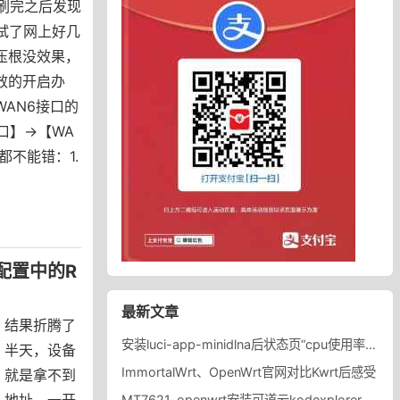
果刷完之后发现
！试了网上好几
压根没效果，
效的开启办
AN6接口的
口】->【WA
都不能错：1.
v6配置中的R
最新文章
结果折腾了
安装luci-app-minidlna后状态页“cpu使用率“显示虚高，排除过程记录。
半天，设备
ImmortalWrt、OpenWrt官网对比Kwrt后感受
就是拿不到
地址。一开
MT7621-openwrt安装可道云kodexplorer轻量化NAS