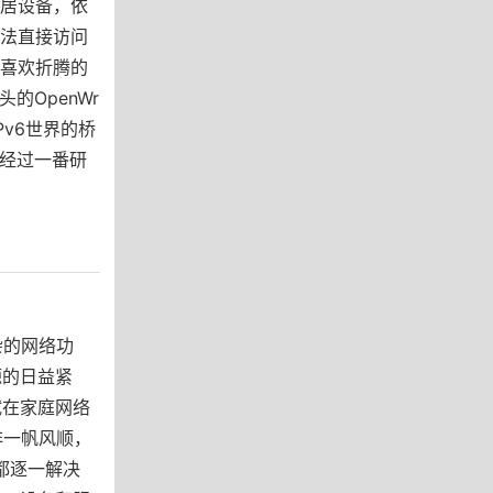
家居设备，依
无法直接访问
个喜欢折腾的
的OpenWr
Pv6世界的桥
经过一番研
杂的网络功
源的日益紧
试在家庭网络
非一帆风顺，
都逐一解决