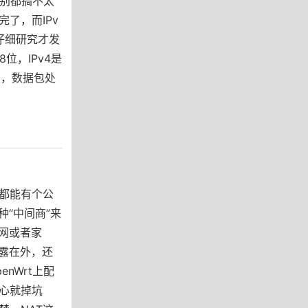
区别都搞不太
完了，而IPv
仔细研究才发
8位，IPv4是
制，数据包处
备都能有个公
种“中间商”来
网或者家
露在外，还
nWrt上配
小心就掉坑