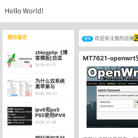
猜你喜欢
欢迎关注我的店铺
通知
zblogphp《博
MT7621-openwr
客模板[自适
应]》主题优化
2019-02-11
修改zblog博客
添加canonical
标签判断命令
为什么双系统
黑苹果与
Windows系统
2020-06-07
时间慢8小时原
因？黑苹果与
Windows系统
ipv6和ps5
时间不一样慢8
PS5使用IPV6
小时
网页显示无法
2024-11-26
解析