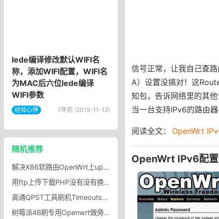
lede编译修改默认WIFI名
信号正常，让我自己查路由设置
称，添加WIFI配置，WIFI名
A）设置没搞对！这Route
为MAC后六位lede编译
WIFI参数
知包，告诉网络里的其他
当一台支持IPv6的路由
经验心得
7年前 (2019-11-12)
阅读全文：
OpenWrt I
随机推荐
OpenWrt IPv
解决X86软路由OpenWrt上upnp无法使用/失效问题
用ftp上传下载PHP没有没有换行怎么办？用ftp软件上传下载php文件时换行丢失bug
高通QPST工具刷机Timeouts错误使用换QFIL工具端口号显示为QHSUSB__BULK解决方法
树莓派4B刷专用Openwrt做旁路由设置_树莓派4B openwrt固件下载