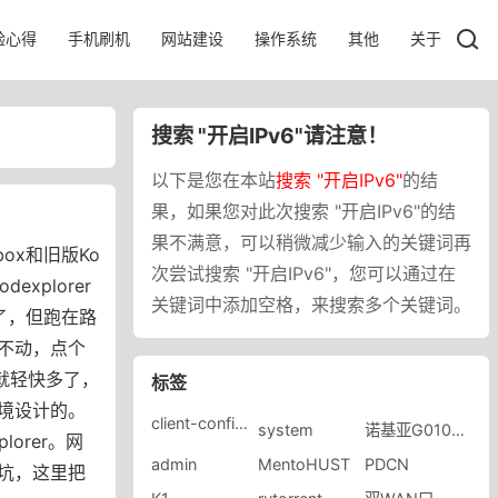
验心得
手机刷机
网站建设
操作系统
其他
关于
搜索 "开启IPv6"请注意！
以下是您在本站
搜索 "开启IPv6"
的结
果，如果您对此次搜索 "开启IPv6"的结
果不满意，可以稍微减少输入的关键词再
ox和旧版Ko
次尝试搜索 "开启IPv6"，您可以通过在
explorer
关键词中添加空格，来搜索多个关键词。
多了，但跑在路
不动，点个
er就轻快多了，
标签
境设计的。
client-config.json
system
诺基亚G010SA
lorer。网
admin
MentoHUST
PDCN
坑，这里把