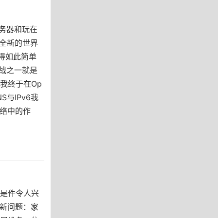
服务器和玩在
个全新的世界
得如此简单
战之一就是
，我终于在Op
S与IPv6我
网络中的作
该是件令人兴
新问题：家