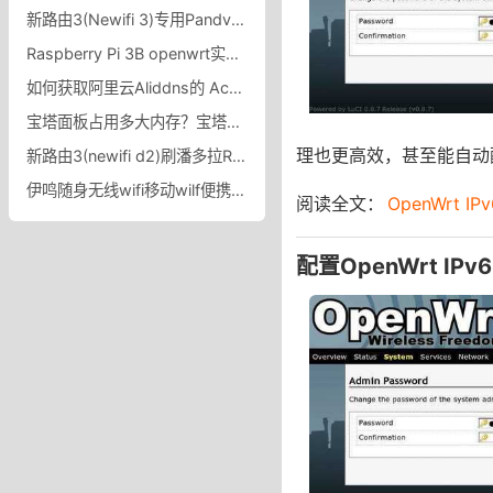
新路由3(Newifi 3)专用Pandvan游戏丢包断流优化版固件,Newifi 3 Pandvan游戏丢包断流优化版
Raspberry Pi 3B openwrt实现单臂路由器树莓派Pi 3B单臂路由之openwrt vlan实现
如何获取阿里云Aliddns的 Access Key ID 和 Access Key Secret
宝塔面板占用多大内存？宝塔面板内存占用太大了怎么办？
理也更高效，甚至能自动
新路由3(newifi d2)刷潘多拉R9固件下载，新路由3刷Breed Web恢复控制台解决信号弱问题
伊鸣随身无线wifi移动wilf便携式热点wi-fi网络免插卡上网宝带数据线三网通车载宽带流量卡托智能路由器wilf_伊鸣旗舰店
阅读全文：
OpenWrt
配置OpenWrt IPv