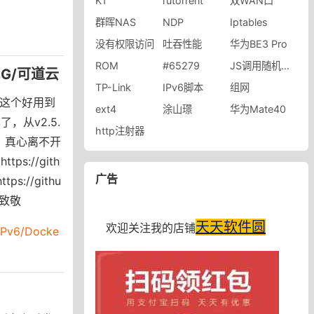
K1
rutorrent
双WAN口
群晖NAS
NDP
Iptables
没有权限访问
吐吞性能
华为BE3 Pro
ROM
#65279
JS调用随机图片
ADG/可道云
TP-Link
IPv6脚本
组网
这个好用到
ext4
涂山璟
华为Mate40
，从v2.5.
http注射器
心，真心离不开
ps://gith
广告
tps://githu
神致敬
天天软件圆
欢迎关注我的店铺
Pv6/Docke