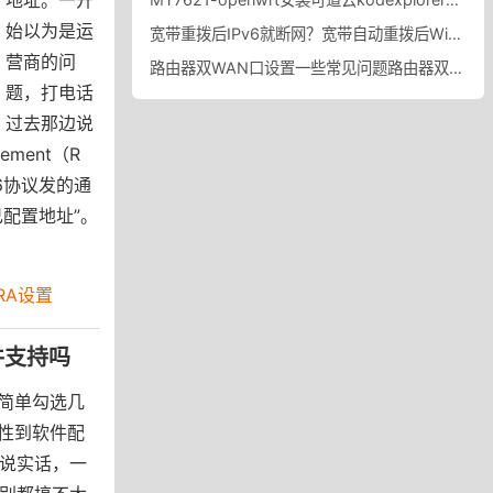
始以为是运
宽带重拨后IPv6就断网？宽带自动重拨后Win10的IPv6失效
营商的问
路由器双WAN口设置一些常见问题路由器双WAN口设置踩坑
题，打电话
过去那边说
ment（R
v6协议发的通
配置地址”。
的RA设置
硬件支持吗
简单勾选几
性到软件配
述说实话，一